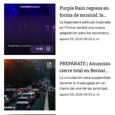
Purple Rain regresa en
forma de musical; la
historia de Prince
La legendaria película inspirada
en Prince tendrá una nueva
llegará renovada
adaptación para los escenarios
con un enfoque distinto al de
agosto 05, 2026 08:20 p. m.
la cinta original.
0:43
PREPÁRATE | Anuncian
cierre total en Bernardo
Quintana; este será el
La circulación será suspendida
durante la madrugada en un
horario
tramo de una de las principales
vialidades de Querétaro.
agosto 05, 2026 08:00 p. m.