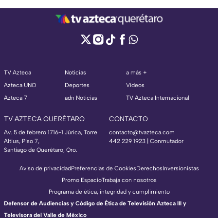
TV Azteca
Noticias
a más +
Azteca UNO
Deportes
Videos
Azteca 7
adn Noticias
TV Azteca Internacional
TV AZTECA QUERÉTARO
CONTACTO
Av. 5 de febrero 1716-1 Júrica, Torre
contacto@tvazteca.com
Altius, Piso 7,
442 229 1923 | Conmutador
Santiago de Querétaro, Qro.
Aviso de privacidad
Preferencias de Cookies
Derechos
Inversionistas
Promo Espacio
Trabaja con nosotros
Programa de ética, integridad y cumplimiento
Defensor de Audiencias y Código de Ética de Televisión Azteca III y
Televisora del Valle de México