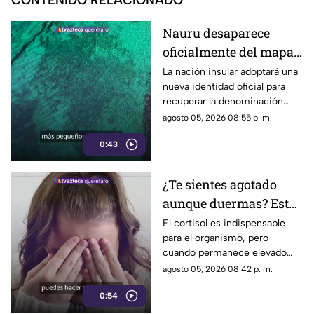
CONTENIDO RELACIONADO
Nauru desaparece
oficialmente del mapa:
el pequeño país cambia
La nación insular adoptará una
nueva identidad oficial para
de nombre
recuperar la denominación
utilizada por sus propios
agosto 05, 2026 08:55 p. m.
habitantes desde hace
0:43
generaciones.
¿Te sientes agotado
aunque duermas? Estos
hábitos pueden ayudar
El cortisol es indispensable
para el organismo, pero
a regular el cortisol
cuando permanece elevado
por largos periodos puede
agosto 05, 2026 08:42 p. m.
influir en el sueño, el estrés y
0:54
la energía diaria.