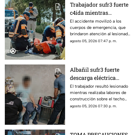
Trabajador sufr3 fuerte
c4ída mientras
trabajaba en Guadalupe
El accidente movilizó a los
cuerpos de emergencia, que
La Venta
brindaron atención al lesionado
antes de trasladarlo a un
agosto 05, 2026 07:47 p. m.
hospital para su valoración.
Albañil sufr3 fuerte
descarga eléctrica
mientras trabajaba en
El trabajador resultó lesionado
mientras realizaba labores de
una azotea de San José
construcción sobre el techo
Buenavista
de una vivienda y tuvo que
agosto 05, 2026 07:30 p. m.
recibir atención médica.
TOMA PRECAUCIONES