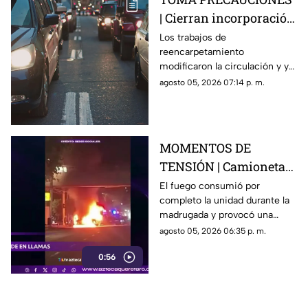
| Cierran incorporación
hacia la carretera 57;
Los trabajos de
reencarpetamiento
esta es la zona afectada
modificaron la circulación y ya
generan carga vehicular en el
agosto 05, 2026 07:14 p. m.
acceso con dirección a la
capital queretana.
MOMENTOS DE
TENSIÓN | Camioneta
termina calcinada
El fuego consumió por
completo la unidad durante la
sobre avenida
madrugada y provocó una
Constituyentes; así se
intensa movilización en una de
agosto 05, 2026 06:35 p. m.
vivió el momento
las vialidades más transitadas
0:56
de Querétaro.