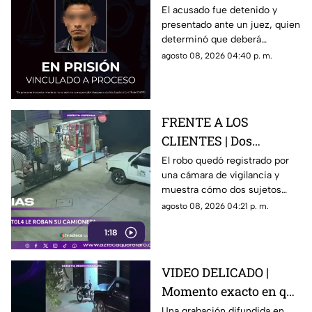
una casa en Santa Rosa
El acusado fue detenido y
presentado ante un juez, quien
Jáuregui
determinó que deberá
permanecer en prisión
agosto 08, 2026 04:40 p. m.
preventiva mientras avanza la
investigación.
FRENTE A LOS
CLIENTES | Dos
hombres enc4ñonan a
El robo quedó registrado por
una cámara de vigilancia y
conductor y se llevan
muestra cómo dos sujetos
su camioneta
obligaron a un conductor y a
agosto 08, 2026 04:21 p. m.
su acompañante a bajar del
1:18
vehículo.
VIDEO DELICADO |
Momento exacto en que
camioneta atropella a
Una grabación difundida en