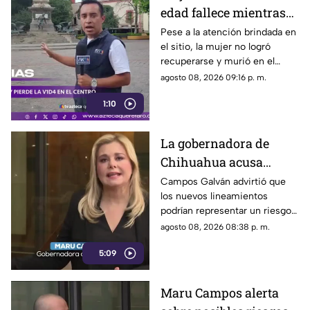
edad fallece mientras
caminaba por el Centro
Pese a la atención brindada en
el sitio, la mujer no logró
de Querétaro
recuperarse y murió en el
lugar.
agosto 08, 2026 09:16 p. m.
1:10
La gobernadora de
Chihuahua acusa
posible censura
Campos Galván advirtió que
los nuevos lineamientos
impulsada desde el
podrían representar un riesgo
Gobierno Federal
para la libertad de expresión
agosto 08, 2026 08:38 p. m.
5:09
Maru Campos alerta