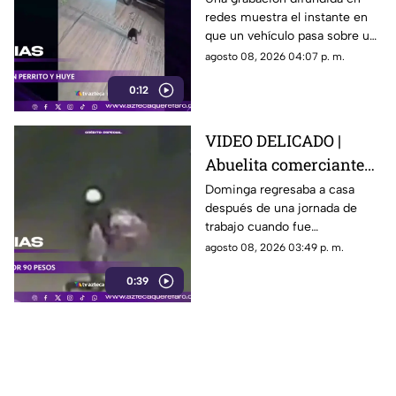
redes muestra el instante en
un perro y conductor
que un vehículo pasa sobre un
escapa
perro y continúa su camino sin
agosto 08, 2026 04:07 p. m.
detenerse.
0:12
VIDEO DELICADO |
Abuelita comerciante
es as3sin4da en Puebla
Dominga regresaba a casa
después de una jornada de
por 90 pesos
trabajo cuando fue
interceptada por un hombre
agosto 08, 2026 03:49 p. m.
que presuntamente le quitó el
0:39
dinero que llevaba.