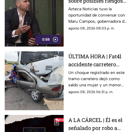
sobre posibles riesgos
para la libertad de
Azteca Noticias tuvo la
oportunidad de conversar con
expresión
Maru Campos, gobernadora de
Chihuahua, quien habló sobre
agosto 08, 2026 08:03 p. m.
los nuevos lineamientos que,
0:58
de acuerdo con su postura,
podrían representar un riesgo
para la libertad de expresión
ÚLTIMA HORA | Fat4l
accidente carretero
deja una mujer y un
Un choque registrado en este
tramo carretero dejó como
niño mu3rtos en San
saldo una mujer y un menor
Juan del Río
sin vida, además de una
agosto 08, 2026 06:31 p. m.
persona lesionada.
A LA CÁRCEL | Él es el
señalado por robo a