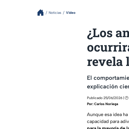
Noticias
Video
¿Los a
ocurrir
revela 
El comportamien
explicación cien
Publicado 25/06/2026 | 🕑
Por:
Carlos Noriega
Aunque esa idea ha 
capacidad para adivi
para la mayoría de l