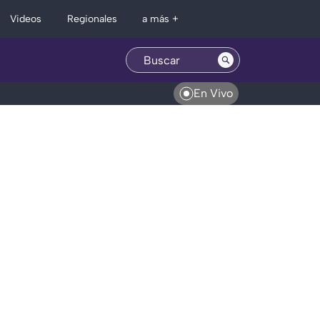
Regionales
Videos
a más +
En Vivo