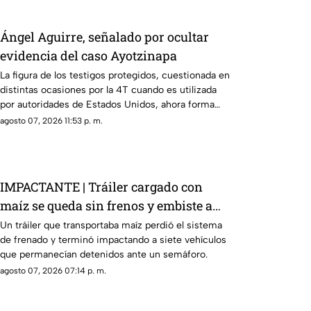
Ángel Aguirre, señalado por ocultar
evidencia del caso Ayotzinapa
La figura de los testigos protegidos, cuestionada en
distintas ocasiones por la 4T cuando es utilizada
por autoridades de Estados Unidos, ahora forma
parte de los elementos de la investigación contra el
agosto 07, 2026 11:53 p. m.
exgobernador
IMPACTANTE | Tráiler cargado con
maíz se queda sin frenos y embiste a
siete vehículos
Un tráiler que transportaba maíz perdió el sistema
de frenado y terminó impactando a siete vehículos
que permanecían detenidos ante un semáforo.
agosto 07, 2026 07:14 p. m.