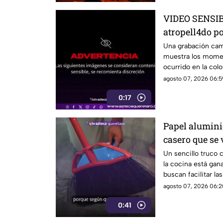
VIDEO SENSIBL
atropell4do po
antes de m0ri
Una grabación camb
muestra los momen
ocurrido en la colo
agosto 07, 2026 06:5
0:17
Papel aluminio
casero que se 
Un sencillo truco 
la cocina está gan
buscan facilitar la
agosto 07, 2026 06:2
0:41