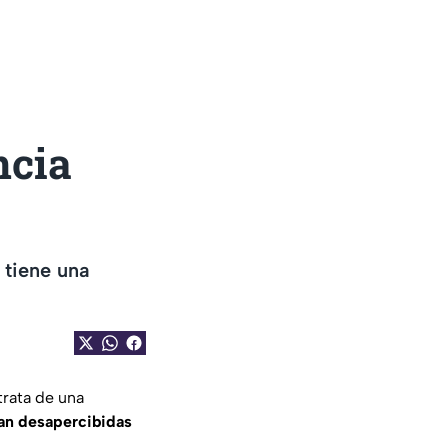
ncia
 tiene una
trata de una
san desapercibidas