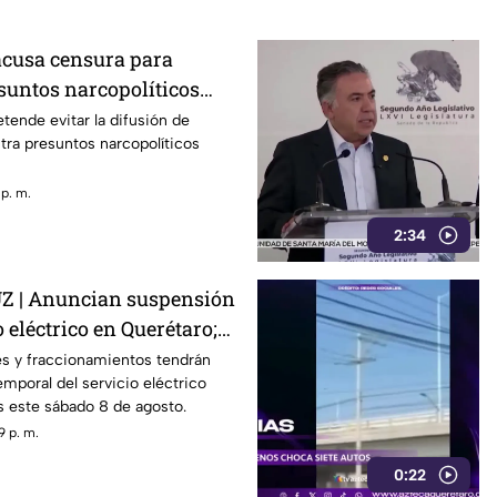
acusa censura para
suntos narcopolíticos
la 4T
tende evitar la difusión de
ra presuntos narcopolíticos
 p. m.
2:34
 | Anuncian suspensión
 eléctrico en Querétaro;
s zonas afectadas
s y fraccionamientos tendrán
emporal del servicio eléctrico
s este sábado 8 de agosto.
9 p. m.
0:22