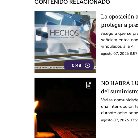
CONTENIDO RELACIONADO
La oposición 
proteger a pre
vinculados a 
Asegura que se pre
señalamientos cont
vinculados a la 4T
agosto 07, 2026 11:57
0:48
NO HABRÁ LUZ
del suministro
estás serán la
Varias comunidade
una interrupción t
durante ocho hora
agosto 07, 2026 07:2