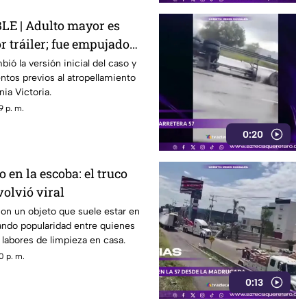
E | Adulto mayor es
r tráiler; fue empujado
r
ió la versión inicial del caso y
tos previos al atropellamiento
nia Victoria.
9 p. m.
0:20
 en la escoba: el truco
volvió viral
con un objeto que suele estar en
ando popularidad entre quienes
s labores de limpieza en casa.
0 p. m.
0:13