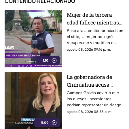
CONTENIDO RELACIONADO
Mujer de la tercera
edad fallece mientras
caminaba por el Centro
Pese a la atención brindada en
el sitio, la mujer no logró
de Querétaro
recuperarse y murió en el
lugar.
agosto 08, 2026 09:16 p. m.
1:10
La gobernadora de
Chihuahua acusa
posible censura
Campos Galván advirtió que
los nuevos lineamientos
impulsada desde el
podrían representar un riesgo
Gobierno Federal
para la libertad de expresión
agosto 08, 2026 08:38 p. m.
5:09