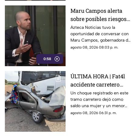
Maru Campos alerta
sobre posibles riesgos
para la libertad de
Azteca Noticias tuvo la
oportunidad de conversar con
expresión
Maru Campos, gobernadora de
Chihuahua, quien habló sobre
agosto 08, 2026 08:03 p. m.
los nuevos lineamientos que,
0:58
de acuerdo con su postura,
podrían representar un riesgo
para la libertad de expresión
ÚLTIMA HORA | Fat4l
accidente carretero
deja una mujer y un
Un choque registrado en este
tramo carretero dejó como
niño mu3rtos en San
saldo una mujer y un menor
Juan del Río
sin vida, además de una
agosto 08, 2026 06:31 p. m.
persona lesionada.