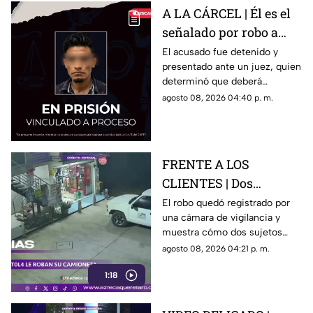
A LA CÁRCEL | Él es el
señalado por robo a
una casa en Santa Rosa
El acusado fue detenido y
presentado ante un juez, quien
Jáuregui
determinó que deberá
permanecer en prisión
agosto 08, 2026 04:40 p. m.
preventiva mientras avanza la
investigación.
FRENTE A LOS
CLIENTES | Dos
hombres enc4ñonan a
El robo quedó registrado por
una cámara de vigilancia y
conductor y se llevan
muestra cómo dos sujetos
su camioneta
obligaron a un conductor y a
agosto 08, 2026 04:21 p. m.
su acompañante a bajar del
1:18
vehículo.