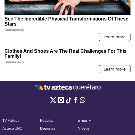
TV Azteca
Noticias
a más +
Azteca UNO
Deportes
Videos