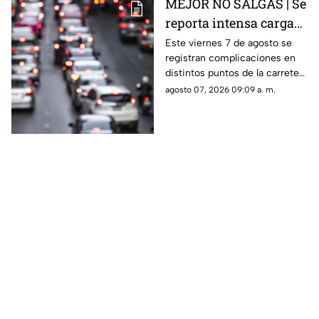
MEJOR NO SALGAS | Se
reporta intensa carga
vehicular HOY en la
Este viernes 7 de agosto se
registran complicaciones en
autopista México
distintos puntos de la carretera
Querétaro
57; toma precauciones y
agosto 07, 2026 09:09 a. m.
anticipa tu salida.