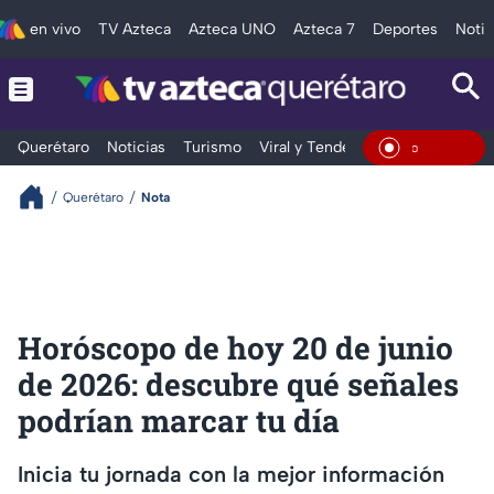
en vivo
TV Azteca
Azteca UNO
Azteca 7
Deportes
Notic
Querétaro
Noticias
Turismo
Viral y Tendencia
Clima
Depo
En Vivo
Querétaro
Nota
Horóscopo de hoy 20 de junio
de 2026: descubre qué señales
podrían marcar tu día
Inicia tu jornada con la mejor información