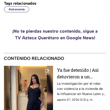
Tags relacionados
Astronomía
¡No te pierdas nuestro contenido, sigue a
TV Azteca Querétaro en Google News!
CONTENIDO RELACIONADO
Ya fue detenido | Así
detuvieron a un
presunto responsable
La investigación por el robo
con violencia a la vivienda de
del robo a la casa de
la influencer en Nuevo León ya
Karely Ruiz
tiene a un primer detenido.
agosto 07, 2026 12:31 p. m.