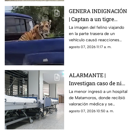
GENERA INDIGNACIÓN
| Captan a un tigre
amarrado del cuello a
La imagen del felino viajando
en la parte trasera de un
bordo de una
vehículo causó reacciones
camioneta
entre usuarios, mientras se
agosto 07, 2026 11:17 a. m.
desconoce quién lo trasladaba
y bajo qué condiciones.
ALARMANTE |
Investigan caso de niña
de 11 años con 5 meses
La menor ingresó a un hospital
de Matamoros, donde recibió
de embarazo; aquí
valoración médica y se
ocurrió
activaron medidas para
agosto 07, 2026 10:50 a. m.
atender su estado de salud y
proteger sus derechos.