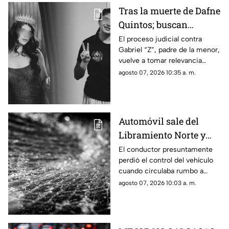
Tras la muerte de Dafne
Quintos; buscan
justicia por presunto
El proceso judicial contra
Gabriel “Z”, padre de la menor,
4buso a su integridad
vuelve a tomar relevancia
íntima
semanas después de la muerte
agosto 07, 2026 10:35 a. m.
de Dafne al interior de una
academia militarizada.
Automóvil sale del
Libramiento Norte y
termina contra un
El conductor presuntamente
perdió el control del vehículo
puesto de fresas
cuando circulaba rumbo a
Salamanca y terminó dentro de
agosto 07, 2026 10:03 a. m.
un negocio que se encontraba
abierto.