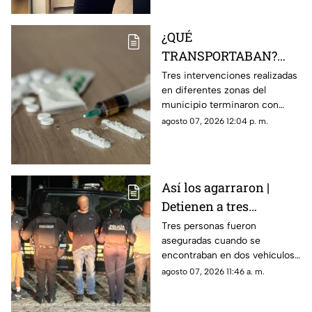
¿QUÉ
TRANSPORTABAN?
Tres personas son
Tres intervenciones realizadas
en diferentes zonas del
detenidas en posesión
municipio terminaron con
de estas sustancia en El
personas aseguradas y
agosto 07, 2026 12:04 p. m.
Marqués
sustancias que serán
analizadas por las autoridades.
Así los agarraron |
Detienen a tres
personas en Huimilpan
Tres personas fueron
aseguradas cuando se
tras localizar presuntas
encontraban en dos vehículos;
sustancias ilegales
durante la intervención fueron
agosto 07, 2026 11:46 a. m.
encontradas diversas
sustancias.