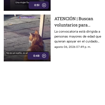
repartidores hacia el
0:51
trabajador.
ATENCIÓN | Buscan
voluntarios para
cuidar gatos en una
La convocatoria está dirigida a
personas mayores de edad que
isla de Grecia
quieran apoyar en el cuidado
de gatos rescatados mientras
agosto 06, 2026 07:49 p. m.
viven temporalmente en una
0:48
isla griega.