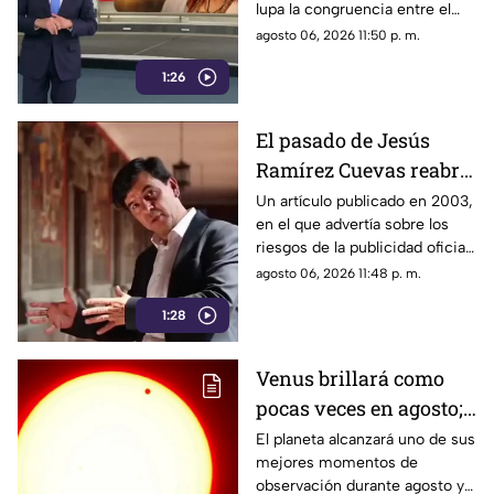
lupa la congruencia entre el
discurso de austeridad
agosto 06, 2026 11:50 p. m.
promovido por Morena y las
1:26
acciones de algunos de sus
representantes
El pasado de Jesús
Ramírez Cuevas reabre
el debate sobre la
Un artículo publicado en 2003,
en el que advertía sobre los
censura
riesgos de la publicidad oficial
y la censura a los medios
agosto 06, 2026 11:48 p. m.
1:28
Venus brillará como
pocas veces en agosto;
a esta hora podrás
El planeta alcanzará uno de sus
mejores momentos de
verlo durante este mes
observación durante agosto y