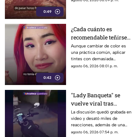
agosto 06, 2026 08:09 p. m.
menos tiempo al aire libre
0:49
también influye en su
desarrollo.
¿Cada cuánto es
recomendable teñirse
el cabello?
Aunque cambiar de color es
una práctica común, aplicar
Especialistas explican
tintes con demasiada
por qué hacerlo
frecuencia puede afectar la
agosto 06, 2026 08:01 p. m.
seguido puede dañarlo
salud del cabello y del cuero
0:42
cabelludo.
"Lady Banqueta" se
vuelve viral tras
confrontar a un
La discusión quedó grabada en
video y desató miles de
repartidor; así fue el
reacciones, además de una
momento
muestra de apoyo de
agosto 06, 2026 07:54 p. m.