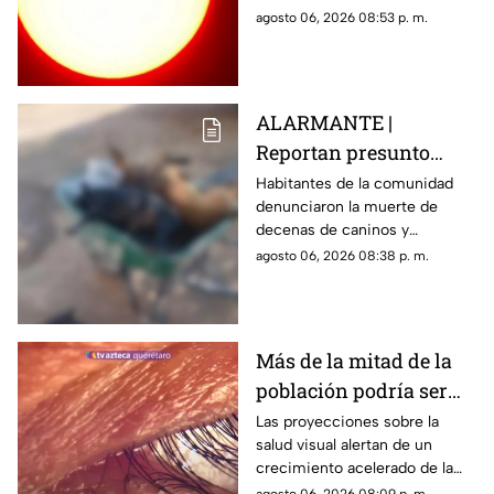
podrá distinguirse sin
agosto 06, 2026 08:53 p. m.
necesidad de telescopio.
ALARMANTE |
Reportan presunto
env3nen4miento de al
Habitantes de la comunidad
denunciaron la muerte de
menos 23 perros en
decenas de caninos y
esta zona de Querétaro:
solicitaron que se esclarezcan
agosto 06, 2026 08:38 p. m.
IMAGENES SENSIBLES
los hechos para identificar a
los posibles responsables.
Más de la mitad de la
población podría ser
miope en 2050;
Las proyecciones sobre la
salud visual alertan de un
especialistas advierten
crecimiento acelerado de la
las causas
miopía y señalan que pasar