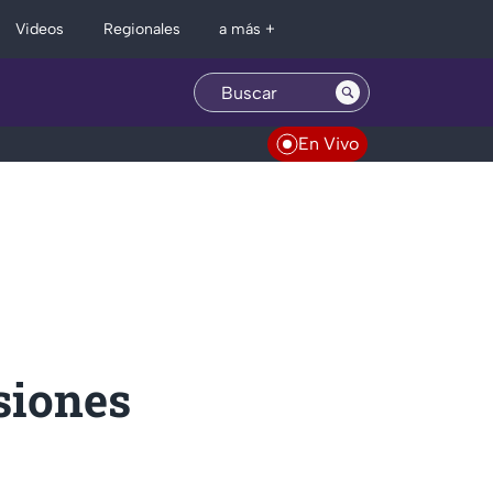
Regionales
Videos
a más +
En Vivo
siones