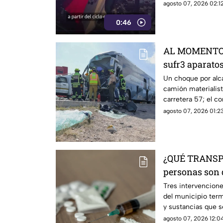
agosto 07, 2026 02:12
0:46
AL MOMENTO |
sufr3 aparatos
57
Un choque por alc
camión materialist
carretera 57; el c
quedó prensado.
agosto 07, 2026 01:23
¿QUÉ TRANSP
personas son 
estas sustanc
Tres intervencione
del municipio ter
y sustancias que s
autoridades.
agosto 07, 2026 12:04