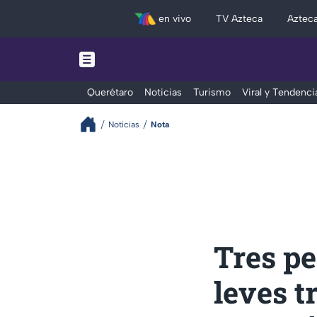
en vivo
TV Azteca
Aztec
Querétaro
Noticias
Turismo
Viral y Tendenci
Noticias
Nota
Tres pe
leves t