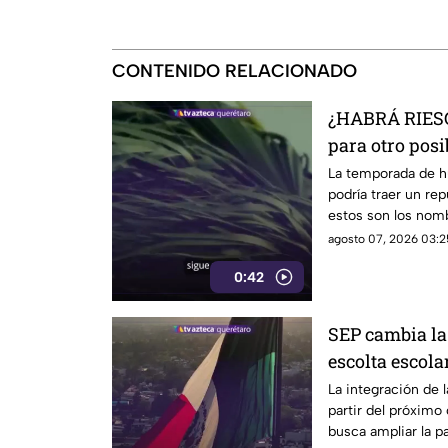
CONTENIDO RELACIONADO
¿HABRÁ RIESG
para otro posib
sería la fecha
La temporada de h
podría traer un rep
estos son los nomb
oficiales.
agosto 07, 2026 03:2
0:42
SEP cambia la 
escolta escola
La integración de 
partir del próximo
busca ampliar la p