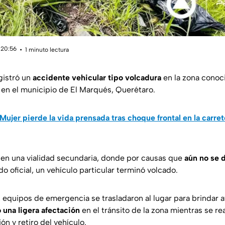
 20:56
1 minuto lectura
gistró un
accidente vehicular tipo volcadura
en la zona conoc
a en el municipio de El Marqués, Querétaro.
Mujer pierde la vida prensada tras choque frontal en la carr
ó en una vialidad secundaria, donde por causas que
aún no se 
 oficial, un vehículo particular terminó volcado.
e, equipos de emergencia se trasladaron al lugar para brindar 
 una ligera afectación
en el tránsito de la zona mientras se re
n y retiro del vehículo.