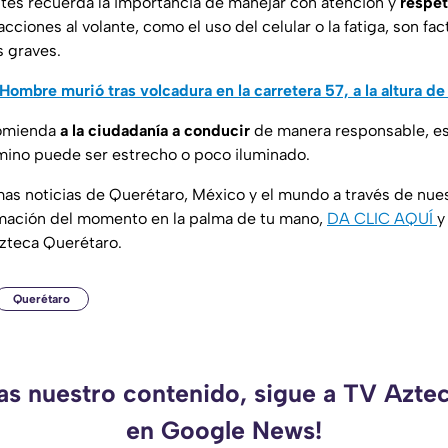
ntes recuerda la importancia de manejar con atención y
respet
racciones al volante, como el uso del celular o la fatiga, son 
 graves.
Hombre murió tras volcadura en la carretera 57, a la altura de 
comienda
a la ciudadanía a conducir
de manera responsable, e
mino puede ser estrecho o poco iluminado.
imas noticias de Querétaro, México y el mundo a través de nue
mación del momento en la palma de tu mano,
DA CLIC AQUÍ
y
zteca Querétaro.
Querétaro
das nuestro contenido, sigue a TV Azte
en Google News!