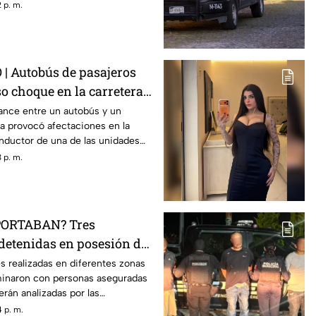
 p. m.
 Autobús de pasajeros
o choque en la carretera
ance entre un autobús y un
a provocó afectaciones en la
onductor de una de las unidades
 p. m.
ORTABAN? Tres
detenidas en posesión de
ia en El Marqués
s realizadas en diferentes zonas
minaron con personas aseguradas
erán analizadas por las
 p. m.