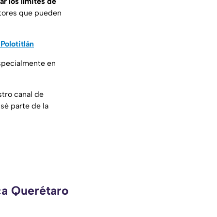
ar los límites de
factores que pueden
Polotitlán
specialmente en
stro canal de
 sé parte de la
ca Querétaro