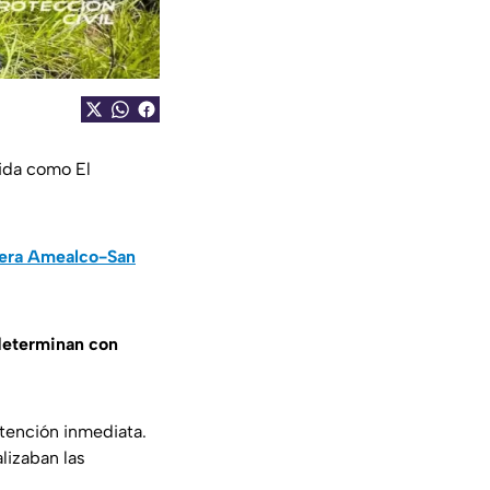
ida como El
etera Amealco-San
determinan con
atención inmediata.
alizaban las