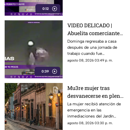
detenerse.
0:12
VIDEO DELICADO |
Abuelita comerciante
es as3sin4da en Puebla
Dominga regresaba a casa
después de una jornada de
por 90 pesos
trabajo cuando fue
interceptada por un hombre
agosto 08, 2026 03:49 p. m.
que presuntamente le quitó el
0:39
dinero que llevaba.
Mu3re mujer tras
desvanecerse en plena
vía pública en el Centro
La mujer recibió atención de
emergencia en las
Histórico de Querétaro
inmediaciones del Jardín
Corregidora, pero los
agosto 08, 2026 03:30 p. m.
paramédicos confirmaron que