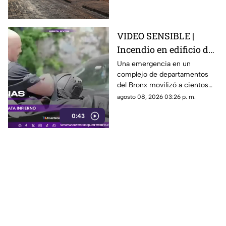
ya no contaba con signos
vitales.
VIDEO SENSIBLE |
Incendio en edificio de
Nueva York deja un
Una emergencia en un
complejo de departamentos
mu3rto y 14 heridos
del Bronx movilizó a cientos
de bomberos y dejó víctimas
agosto 08, 2026 03:26 p. m.
entre residentes y personal de
0:43
emergencia.