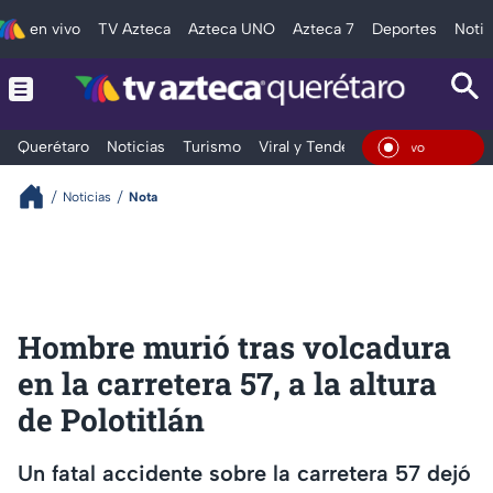
en vivo
TV Azteca
Azteca UNO
Azteca 7
Deportes
Notic
Querétaro
Noticias
Turismo
Viral y Tendencia
Clima
Depo
En Viv
Noticias
Nota
Hombre murió tras volcadura
en la carretera 57, a la altura
de Polotitlán
Un fatal accidente sobre la carretera 57 dejó