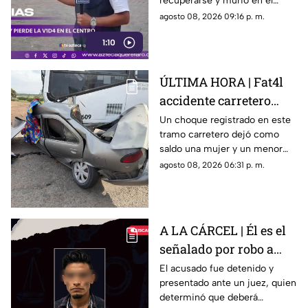
recuperarse y murió en el
lugar.
agosto 08, 2026 09:16 p. m.
1:10
ÚLTIMA HORA | Fat4l
accidente carretero
deja una mujer y un
Un choque registrado en este
tramo carretero dejó como
niño mu3rtos en San
saldo una mujer y un menor
Juan del Río
sin vida, además de una
agosto 08, 2026 06:31 p. m.
persona lesionada.
A LA CÁRCEL | Él es el
señalado por robo a
una casa en Santa Rosa
El acusado fue detenido y
presentado ante un juez, quien
Jáuregui
determinó que deberá