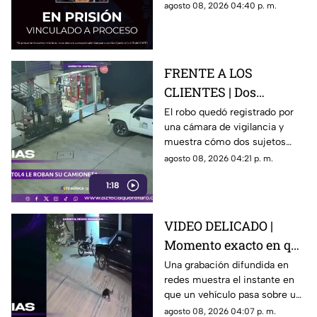
permanecer en prisión
agosto 08, 2026 04:40 p. m.
preventiva mientras avanza la
investigación.
FRENTE A LOS
CLIENTES | Dos
hombres enc4ñonan a
El robo quedó registrado por
una cámara de vigilancia y
conductor y se llevan
muestra cómo dos sujetos
su camioneta
obligaron a un conductor y a
agosto 08, 2026 04:21 p. m.
su acompañante a bajar del
1:18
vehículo.
VIDEO DELICADO |
Momento exacto en que
camioneta atropella a
Una grabación difundida en
redes muestra el instante en
un perro y conductor
que un vehículo pasa sobre un
escapa
perro y continúa su camino sin
agosto 08, 2026 04:07 p. m.