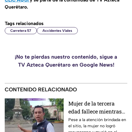
Querétaro.
Tags relacionados
Carretera 57
Accidentes Viales
¡No te pierdas nuestro contenido, sigue a
TV Azteca Querétaro en Google News!
CONTENIDO RELACIONADO
Mujer de la tercera
edad fallece mientras
caminaba por el Centro
Pese a la atención brindada en
el sitio, la mujer no logró
de Querétaro