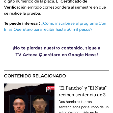
dígito numérico de la placa. El
Certificado de
Verificación
emitido corresponderá al semestre en que
se realice la prueba.
Te puede interesar:
¿Cómo inscribirse al programa Con
Ellas Querétaro para recibir hasta 50 mil pesos?
¡No te pierdas nuestro contenido, sigue a
TV Azteca Querétaro en Google News!
CONTENIDO RELACIONADO
“El Pancho” y “El Nata”
reciben sentencia de 3
años por robar un
Dos hombres fueron
sentenciados por el robo de un
vehículo en la colonia
automóvil ocurrido en la