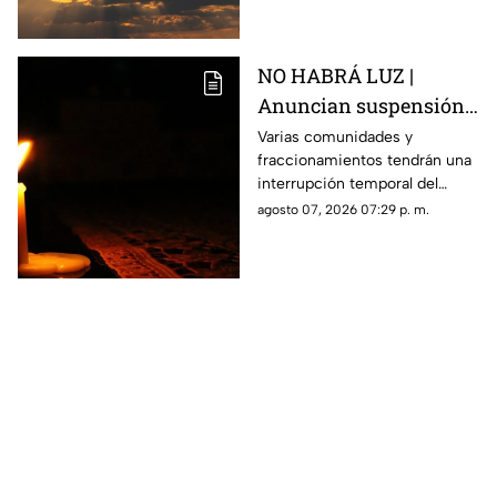
NO HABRÁ LUZ |
Anuncian suspensión
del suministro eléctrico
Varias comunidades y
fraccionamientos tendrán una
en Querétaro; estás
interrupción temporal del
serán las zonas
servicio eléctrico durante
agosto 07, 2026 07:29 p. m.
afectadas
ocho horas este sábado 8 de
agosto.