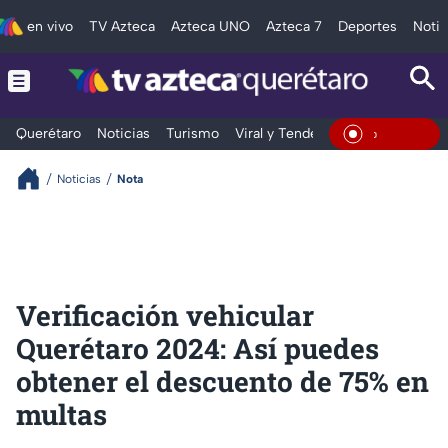
en vivo
TV Azteca
Azteca UNO
Azteca 7
Deportes
Notic
Querétaro
Noticias
Turismo
Viral y Tendencia
Clima
Depo
En Vivo
Noticias
Nota
Verificación vehicular
Querétaro 2024: Así puedes
obtener el descuento de 75% en
multas