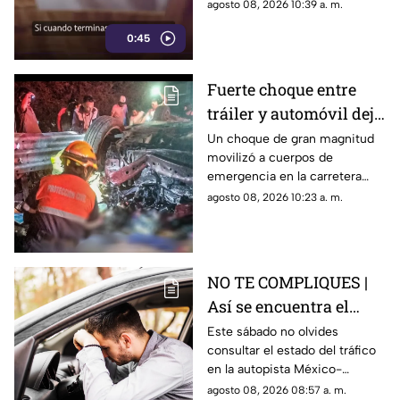
pero este comportamiento
agosto 08, 2026 10:39 a. m.
de tu personalidad
está relacionado con distintas
0:45
formas de interacción social.
Fuerte choque entre
tráiler y automóvil deja
un auto destrozado y
Un choque de gran magnitud
movilizó a cuerpos de
víctimas m0rt4les en la
emergencia en la carretera
Irapuato Salamanca
Irapuato-Salamanca, donde
agosto 08, 2026 10:23 a. m.
presuntamente una persona
murió.
NO TE COMPLIQUES |
Así se encuentra el
tráfico HOY en la
Este sábado no olvides
consultar el estado del tráfico
autopista México
en la autopista México-
Querétaro
Querétaro.
agosto 08, 2026 08:57 a. m.