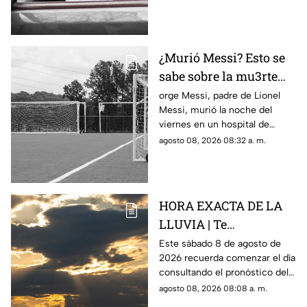
¿Murió Messi? Esto se
sabe sobre la mu3rte
del argentino
orge Messi, padre de Lionel
Messi, murió la noche del
viernes en un hospital de
Rosario, Argentina.
agosto 08, 2026 08:32 a. m.
HORA EXACTA DE LA
LLUVIA | Te
compartimos el
Este sábado 8 de agosto de
2026 recuerda comenzar el día
pronóstico del clima
consultando el pronóstico del
HOY en Querétaro
clima en Querétaro.
agosto 08, 2026 08:08 a. m.