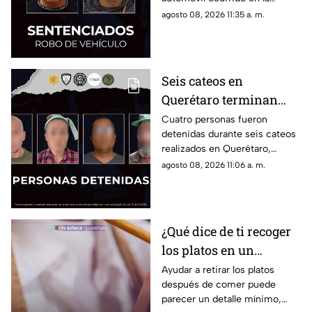
Fundadores III
colonia Fundadores III; ambos
agosto 08, 2026 11:35 a. m.
deberán cumplir tres años de
prisión y pagar una multa.
Seis cateos en
Querétaro terminan
con cuatro detenidos y
Cuatro personas fueron
detenidas durante seis cateos
el aseguramiento de
realizados en Querétaro,
presuntas dr0gas
donde también se localizaron
agosto 08, 2026 11:06 a. m.
presuntos narcóticos.
¿Qué dice de ti recoger
los platos en un
restaurante? Este
Ayudar a retirar los platos
después de comer puede
pequeño gesto podría
parecer un detalle mínimo,
revelar algunos rasgos