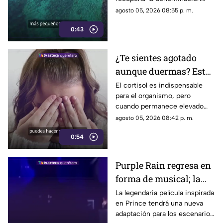
utilizada por sus propios
agosto 05, 2026 08:55 p. m.
habitantes desde hace
0:43
generaciones.
¿Te sientes agotado
aunque duermas? Estos
hábitos pueden ayudar
El cortisol es indispensable
para el organismo, pero
a regular el cortisol
cuando permanece elevado
por largos periodos puede
agosto 05, 2026 08:42 p. m.
influir en el sueño, el estrés y
0:54
la energía diaria.
Purple Rain regresa en
forma de musical; la
historia de Prince
La legendaria película inspirada
en Prince tendrá una nueva
llegará renovada
adaptación para los escenarios