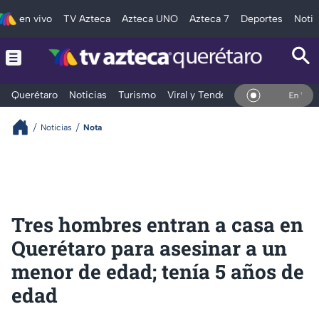
en vivo
TV Azteca
Azteca UNO
Azteca 7
Deportes
Notic
Querétaro
Noticias
Turismo
Viral y Tendencia
Clima
Depo
En Vivo
Noticias
Nota
Tres hombres entran a casa en
Querétaro para asesinar a un
menor de edad; tenía 5 años de
edad