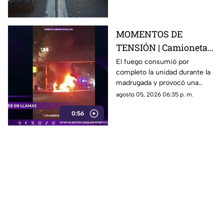
capital queretana.
MOMENTOS DE
TENSIÓN | Camioneta
termina calcinada
El fuego consumió por
completo la unidad durante la
sobre avenida
madrugada y provocó una
Constituyentes; así se
intensa movilización en una de
agosto 05, 2026 06:35 p. m.
vivió el momento
las vialidades más transitadas
0:56
de Querétaro.