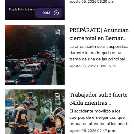
con un enfoque distinto al de
agosto 05, 2026 08:20 p. m.
la cinta original.
0:43
PREPÁRATE | Anuncian
cierre total en Bernardo
Quintana; este será el
La circulación será suspendida
durante la madrugada en un
horario
tramo de una de las principales
vialidades de Querétaro.
agosto 05, 2026 08:00 p. m.
Trabajador sufr3 fuerte
c4ída mientras
trabajaba en Guadalupe
El accidente movilizó a los
cuerpos de emergencia, que
La Venta
brindaron atención al lesionado
antes de trasladarlo a un
agosto 05, 2026 07:47 p. m.