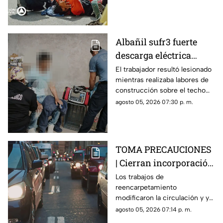
hospital para su valoración.
Albañil sufr3 fuerte
descarga eléctrica
mientras trabajaba en
El trabajador resultó lesionado
mientras realizaba labores de
una azotea de San José
construcción sobre el techo
Buenavista
de una vivienda y tuvo que
agosto 05, 2026 07:30 p. m.
recibir atención médica.
TOMA PRECAUCIONES
| Cierran incorporación
hacia la carretera 57;
Los trabajos de
reencarpetamiento
esta es la zona afectada
modificaron la circulación y ya
generan carga vehicular en el
agosto 05, 2026 07:14 p. m.
acceso con dirección a la