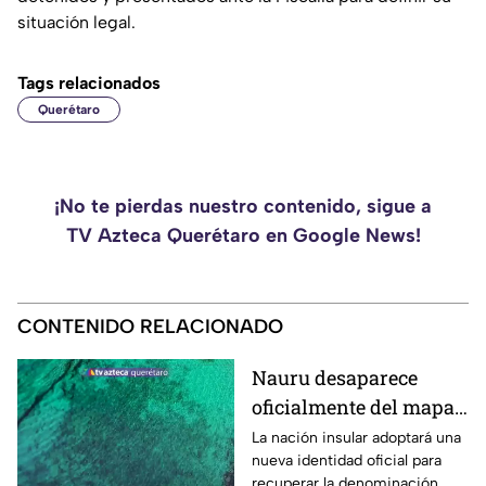
situación legal.
Tags relacionados
Querétaro
¡No te pierdas nuestro contenido, sigue a
TV Azteca Querétaro en Google News!
CONTENIDO RELACIONADO
Nauru desaparece
oficialmente del mapa:
el pequeño país cambia
La nación insular adoptará una
nueva identidad oficial para
de nombre
recuperar la denominación