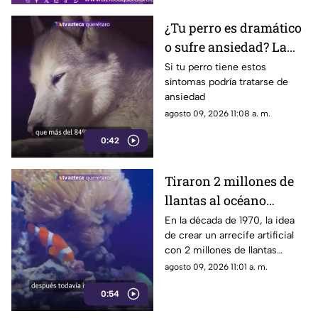
¿Tu perro es dramático
o sufre ansiedad? La
señal que la mayoría de
Si tu perro tiene estos
síntomas podría tratarse de
los dueños pasa por
ansiedad
alto
agosto 09, 2026 11:08 a. m.
0:42
Tiraron 2 millones de
llantas al océano
pensando que
En la década de 1970, la idea
de crear un arrecife artificial
ayudarían a la vida
con 2 millones de llantas
marina; hoy luchan por
parecía la solución perfecta
agosto 09, 2026 11:01 a. m.
sacarlas
para la vida marina; medio
0:54
siglo después, buzos siguen
sacándolos del fondo del mar