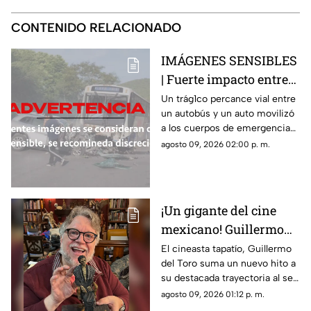
CONTENIDO RELACIONADO
IMÁGENES SENSIBLES
| Fuerte impacto entre
autobús y vehículo deja
Un trág1co percance vial entre
un autobús y un auto movilizó
saldo fatal y nueve
a los cuerpos de emergencia
heridos
en Morelos
agosto 09, 2026 02:00 p. m.
¡Un gigante del cine
mexicano! Guillermo
del Toro recibe el
El cineasta tapatío, Guillermo
del Toro suma un nuevo hito a
Doctorado Honoris
su destacada trayectoria al ser
Causa en Bellas Artes
reconocido en Los Ángeles por
agosto 09, 2026 01:12 p. m.
sus contribuciones al arte