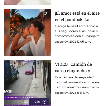
repentino
¡El amor está en el aire
en el paddock! La
romántica propuesta
George Russell sorprendió a
sus seguidores al anunciar su
de matrimonio de
compromiso con su pareja tras
George Russell a
más de cinco años juntos
agosto 09, 2026 12:05 p. m.
Carmen Montero
VIDEO | Camión de
carga engancha y
destruye vehículo
Una cámara de seguridad
captó el momento en que un
estacionado
camión arrastró varios metros
a un vehículo estacionado
agosto 09, 2026 11:31 a. m.
0:16