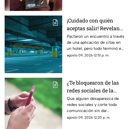
cinematográfico
¡Cuidado con quién
aceptas salir! Revelan
nuevo modus operandi
Pactaron un encuentro a través
de una aplicación de citas en
de rob0 tras conocerse
un hotel, pero todo terminó en
de una aplicación de
un rob0 agravado
agosto 09, 2026 12:51 p. m.
citas
¿Te bloquearon de las
redes sociales de la
nada? La razón
Que alguien desaparezca de
redes sociales y corte toda
psicológica por la que
comunicación sin dar
algunas personas
explicaciones genera ansiedad
agosto 09, 2026 12:20 p. m.
eligen el contacto cero
e incertidumbre; esto es lo
que dice la psicología