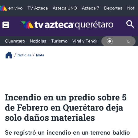
en vivo
TV Azteca
Azteca UNO
Azteca 7
Deportes
Notic
Querétaro
Noticias
Turismo
Viral y Tendencia
Clima
Depo
En Vivo
Noticias
Nota
Incendio en un predio sobre 5
de Febrero en Querétaro deja
solo daños materiales
Se registró un incendio en un terreno baldío