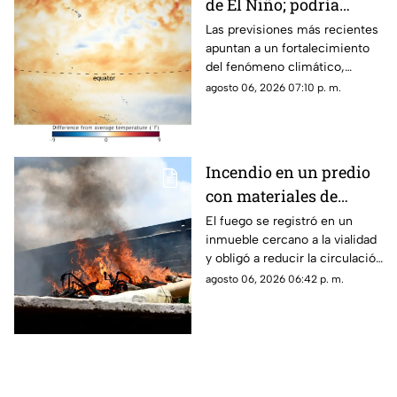
de El Niño; podría
alcanzar intensidad
Las previsiones más recientes
apuntan a un fortalecimiento
histórica
del fenómeno climático,
mientras varios países ya
agosto 06, 2026 07:10 p. m.
preparan acciones ante sus
posibles efectos.
Incendio en un predio
con materiales de
reciclaje provoca
El fuego se registró en un
inmueble cercano a la vialidad
afectaciones sobre la
y obligó a reducir la circulación
carretera 57
mientras continúan las
agosto 06, 2026 06:42 p. m.
maniobras para sofocar las
llamas.