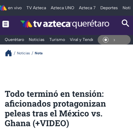
en vivo
TV Azteca
Azteca UNO
Azteca 7
Deportes
Notic
Querétaro
Noticias
Turismo
Viral y Tendencia
Clima
Depo
En Vi
Noticias
Nota
Todo terminó en tensión:
aficionados protagonizan
peleas tras el México vs.
Ghana (+VIDEO)