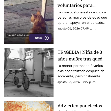
voluntarios para
cuidar gatos en una
La convocatoria está dirigida a
personas mayores de edad que
isla de Grecia
quieran apoyar en el cuidado
de gatos rescatados mientras
agosto 06, 2026 07:49 p. m.
viven temporalmente en una
0:48
isla griega.
TR4GEDIA | Niña de 3
años mu3re tras quedar
atrapada en un juguete
La menor permaneció varios
días hospitalizada después del
accidente, pero finalmente
perdió la vida a causa de una
agosto 06, 2026 07:27 p. m.
asfixia accidental.
Advierten por efectos