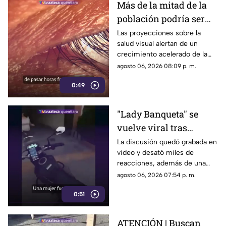
Más de la mitad de la
población podría ser
miope en 2050;
Las proyecciones sobre la
salud visual alertan de un
especialistas advierten
crecimiento acelerado de la
las causas
miopía y señalan que pasar
agosto 06, 2026 08:09 p. m.
menos tiempo al aire libre
0:49
también influye en su
desarrollo.
"Lady Banqueta" se
vuelve viral tras
confrontar a un
La discusión quedó grabada en
video y desató miles de
repartidor; así fue el
reacciones, además de una
momento
muestra de apoyo de
agosto 06, 2026 07:54 p. m.
repartidores hacia el
0:51
trabajador.
ATENCIÓN | Buscan