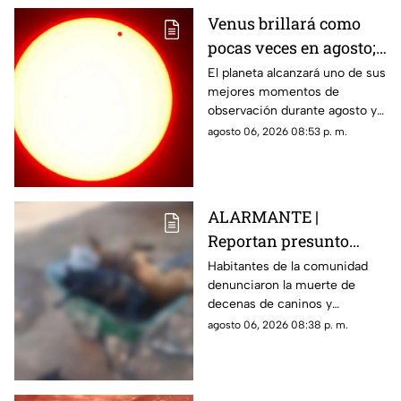
Venus brillará como
pocas veces en agosto;
a esta hora podrás
El planeta alcanzará uno de sus
mejores momentos de
verlo durante este mes
observación durante agosto y
podrá distinguirse sin
agosto 06, 2026 08:53 p. m.
necesidad de telescopio.
ALARMANTE |
Reportan presunto
env3nen4miento de al
Habitantes de la comunidad
denunciaron la muerte de
menos 23 perros en
decenas de caninos y
esta zona de Querétaro:
solicitaron que se esclarezcan
agosto 06, 2026 08:38 p. m.
IMAGENES SENSIBLES
los hechos para identificar a
los posibles responsables.