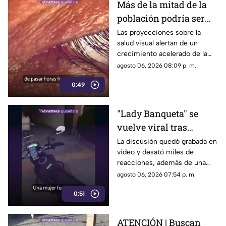
Más de la mitad de la
población podría ser
miope en 2050;
Las proyecciones sobre la
salud visual alertan de un
especialistas advierten
crecimiento acelerado de la
las causas
miopía y señalan que pasar
agosto 06, 2026 08:09 p. m.
menos tiempo al aire libre
0:49
también influye en su
desarrollo.
"Lady Banqueta" se
vuelve viral tras
confrontar a un
La discusión quedó grabada en
video y desató miles de
repartidor; así fue el
reacciones, además de una
momento
muestra de apoyo de
agosto 06, 2026 07:54 p. m.
repartidores hacia el
0:51
trabajador.
ATENCIÓN | Buscan