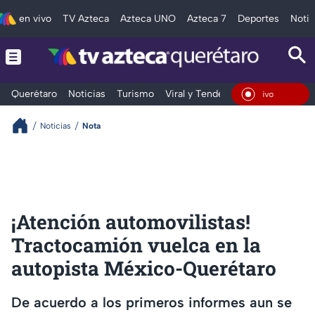
en vivo
TV Azteca
Azteca UNO
Azteca 7
Deportes
Notic
Querétaro
Noticias
Turismo
Viral y Tendencia
Clima
Depo
En Vivo
Noticias
Nota
¡Atención automovilistas!
Tractocamión vuelca en la
autopista México-Querétaro
De acuerdo a los primeros informes aun se