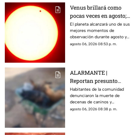
Venus brillará como
pocas veces en agosto;
a esta hora podrás
El planeta alcanzará uno de sus
mejores momentos de
verlo durante este mes
observación durante agosto y
podrá distinguirse sin
agosto 06, 2026 08:53 p. m.
necesidad de telescopio.
ALARMANTE |
Reportan presunto
env3nen4miento de al
Habitantes de la comunidad
denunciaron la muerte de
menos 23 perros en
decenas de caninos y
esta zona de Querétaro:
solicitaron que se esclarezcan
agosto 06, 2026 08:38 p. m.
IMAGENES SENSIBLES
los hechos para identificar a
los posibles responsables.