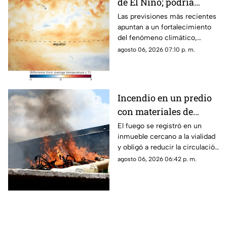
de El Niño; podría
alcanzar intensidad
Las previsiones más recientes
apuntan a un fortalecimiento
histórica
del fenómeno climático,
mientras varios países ya
agosto 06, 2026 07:10 p. m.
preparan acciones ante sus
posibles efectos.
Incendio en un predio
con materiales de
reciclaje provoca
El fuego se registró en un
inmueble cercano a la vialidad
afectaciones sobre la
y obligó a reducir la circulación
carretera 57
mientras continúan las
agosto 06, 2026 06:42 p. m.
maniobras para sofocar las
llamas.