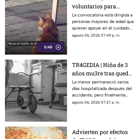
voluntarios para
cuidar gatos en una
La convocatoria está dirigida a
personas mayores de edad que
isla de Grecia
quieran apoyar en el cuidado
de gatos rescatados mientras
agosto 06, 2026 07:49 p. m.
viven temporalmente en una
0:48
isla griega.
TR4GEDIA | Niña de 3
años mu3re tras quedar
atrapada en un juguete
La menor permaneció varios
días hospitalizada después del
accidente, pero finalmente
perdió la vida a causa de una
agosto 06, 2026 07:27 p. m.
asfixia accidental.
Advierten por efectos