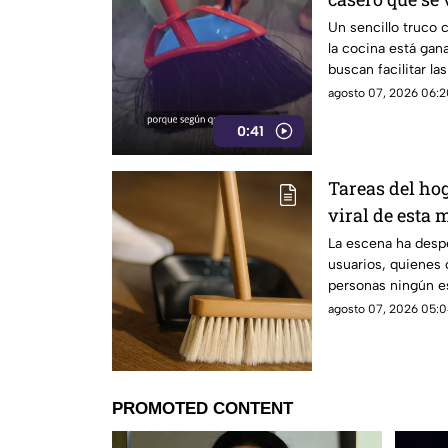
Un sencillo truco 
la cocina está gan
buscan facilitar la
agosto 07, 2026 06:2
0:41
Tareas del hog
viral de esta 
techo
La escena ha despe
usuarios, quienes
personas ningún es
limpieza
agosto 07, 2026 05:0