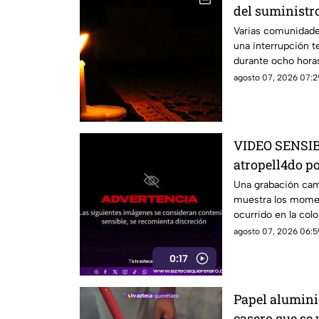
del suministro
estás serán la
Varias comunidade
una interrupción t
durante ocho hora
agosto 07, 2026 07:2
VIDEO SENSIBL
atropell4do po
antes de m0ri
Una grabación camb
muestra los momen
ocurrido en la colo
agosto 07, 2026 06:5
0:17
Papel aluminio
casero que se 