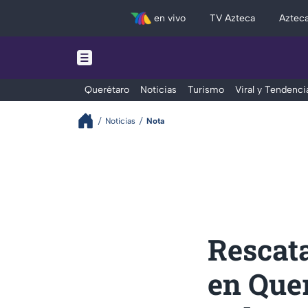
en vivo
TV Azteca
Aztec
Querétaro
Noticias
Turismo
Viral y Tendenci
Noticias
Nota
Rescata
en Quer