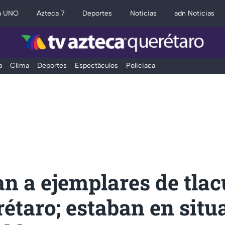
a UNO
Azteca 7
Deportes
Noticias
adn Noticias
a
Clima
Deportes
Espectáculos
Policiaca
n a ejemplares de tla
étaro; estaban en situ