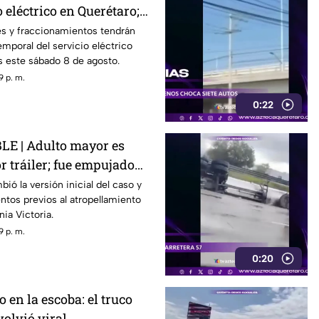
 eléctrico en Querétaro;
s zonas afectadas
s y fraccionamientos tendrán
emporal del servicio eléctrico
s este sábado 8 de agosto.
9 p. m.
0:22
E | Adulto mayor es
r tráiler; fue empujado
r
ió la versión inicial del caso y
tos previos al atropellamiento
nia Victoria.
9 p. m.
0:20
 en la escoba: el truco
volvió viral