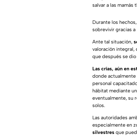
salvar a las mamás 
Durante los hechos
sobrevivir gracias a
Ante tal situación,
s
valoración integral
que después se dio 
Las crías, aún en e
donde actualmente r
personal capacitado
hábitat mediante un 
eventualmente, su r
solos.
Las autoridades amb
especialmente en zo
silvestres
que pueda