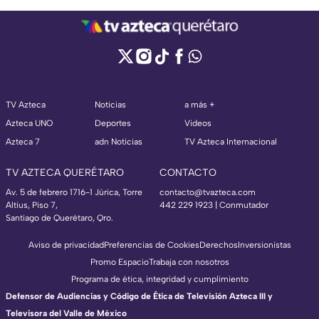
TV Azteca
Noticias
a más +
Azteca UNO
Deportes
Videos
Azteca 7
adn Noticias
TV Azteca Internacional
TV AZTECA QUERÉTARO
CONTACTO
Av. 5 de febrero 1716-1 Júrica, Torre
contacto@tvazteca.com
Altius, Piso 7,
442 229 1923 | Conmutador
Santiago de Querétaro, Qro.
Aviso de privacidad
Preferencias de Cookies
Derechos
Inversionistas
Promo Espacio
Trabaja con nosotros
Programa de ética, integridad y cumplimiento
Defensor de Audiencias y Código de Ética de Televisión Azteca III y
Televisora del Valle de México