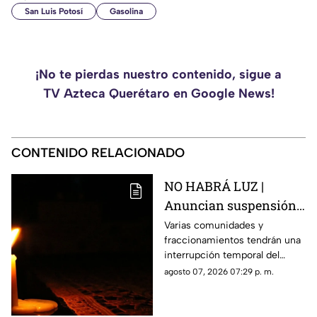
San Luis Potosí
Gasolina
¡No te pierdas nuestro contenido, sigue a
TV Azteca Querétaro en Google News!
CONTENIDO RELACIONADO
NO HABRÁ LUZ |
Anuncian suspensión
del suministro eléctrico
Varias comunidades y
fraccionamientos tendrán una
en Querétaro; estás
interrupción temporal del
serán las zonas
servicio eléctrico durante
agosto 07, 2026 07:29 p. m.
afectadas
ocho horas este sábado 8 de
agosto.