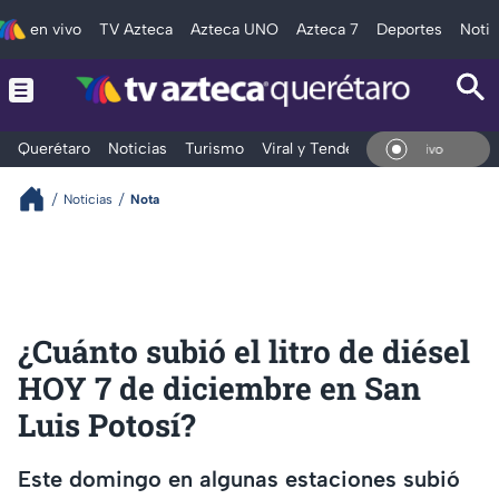
en vivo
TV Azteca
Azteca UNO
Azteca 7
Deportes
Notic
Querétaro
Noticias
Turismo
Viral y Tendencia
Clima
Depo
En Vivo
Noticias
Nota
¿Cuánto subió el litro de diésel
HOY 7 de diciembre en San
Luis Potosí?
Este domingo en algunas estaciones subió