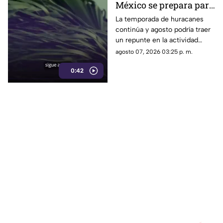
México se prepara para
otro posible ciclón
La temporada de huracanes
continúa y agosto podría traer
tropical; esta sería la
un repunte en la actividad
fecha
tropical; estos son los
agosto 07, 2026 03:25 p. m.
nombres que siguen en las
0:42
listas oficiales.