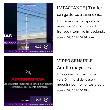
IMPACTANTE | Tráiler
cargado con maíz se
queda sin frenos y
Un tráiler que transportaba
maíz perdió el sistema de
embiste a siete
frenado y terminó impactando
vehículos
a siete vehículos que
agosto 07, 2026 07:14 p. m.
permanecían detenidos ante
0:22
un semáforo.
VIDEO SENSIBLE |
Adulto mayor es
atropell4do por tráiler;
Una grabación cambió la
versión inicial del caso y
fue empujado antes de
muestra los momentos previos
m0rir
al atropellamiento ocurrido en
agosto 07, 2026 06:59 p. m.
la colonia Victoria.
0:17