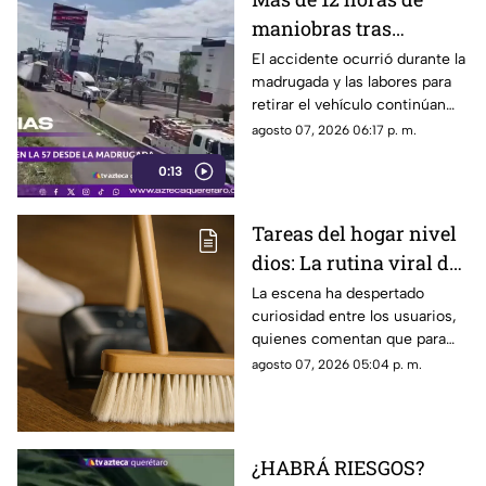
maniobras tras
volcadura de unidad
El accidente ocurrió durante la
madrugada y las labores para
pesada en la carretera
retirar el vehículo continúan
57
desde hace más de 12 horas en
agosto 07, 2026 06:17 p. m.
este tramo de la carretera 57.
0:13
Tareas del hogar nivel
dios: La rutina viral de
esta mamá para la
La escena ha despertado
curiosidad entre los usuarios,
limpieza el techo
quienes comentan que para
algunas personas ningún
agosto 07, 2026 05:04 p. m.
espacio queda fuera de la
rutina de limpieza
¿HABRÁ RIESGOS?