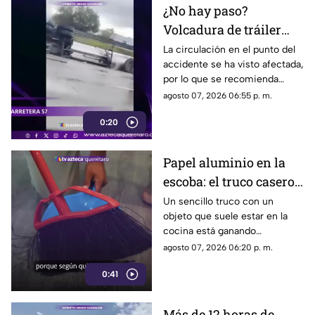
¿No hay paso?
Volcadura de tráiler
colapsa este punto de la
La circulación en el punto del
accidente se ha visto afectada,
carretera 57
por lo que se recomienda
considerar tiempos de
agosto 07, 2026 06:55 p. m.
traslado.
0:20
Papel aluminio en la
escoba: el truco casero
que se volvió viral
Un sencillo truco con un
objeto que suele estar en la
cocina está ganando
popularidad entre quienes
agosto 07, 2026 06:20 p. m.
buscan facilitar las labores de
0:41
limpieza en casa.
Más de 12 horas de