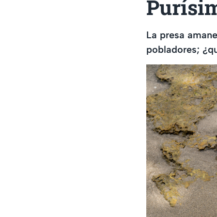
Purísi
La presa amane
pobladores; ¿q