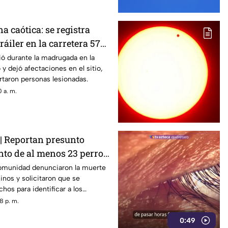
 caótica: se registra
ráiler en la carretera 57
ya
ió durante la madrugada en la
y dejó afectaciones en el sitio,
taron personas lesionadas.
 a. m.
Reportan presunto
o de al menos 23 perros
de Querétaro: IMAGENES
comunidad denunciaron la muerte
nos y solicitaron que se
hos para identificar a los
les.
8 p. m.
0:49