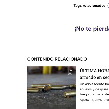
Tags relacionados
¡No te pier
CONTENIDO RELACIONADO
ÚLTIMA HORA 
arm4do en sec
mu3rtos y dec
Un adolescente ha
abuelos y después 
DELICADO)
fuego contra profe
agosto 07, 2026 08:3