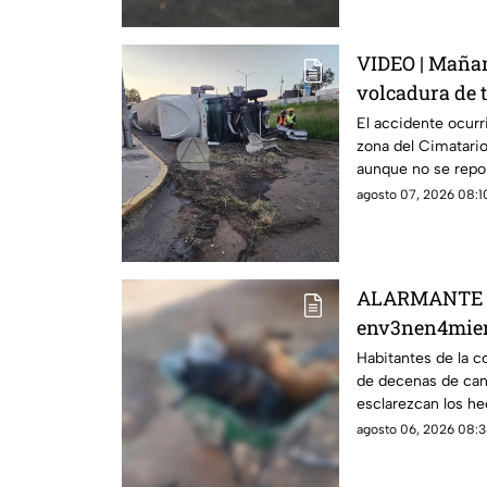
VIDEO | Mañana
volcadura de t
rumbo a Cela
El accidente ocurr
zona del Cimatario 
aunque no se repor
agosto 07, 2026 08:10
ALARMANTE | 
env3nen4mient
en esta zona 
Habitantes de la 
de decenas de cani
SENSIBLES
esclarezcan los hec
posibles responsab
agosto 06, 2026 08:3