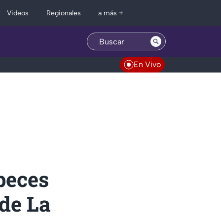
Regionales
Videos
a más +
En Vivo
peces
 de La