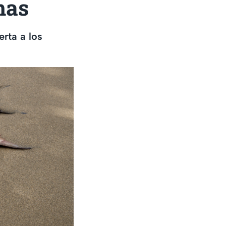
mas
rta a los