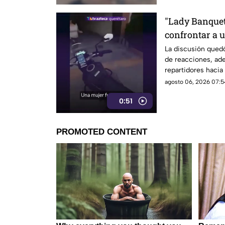
"Lady Banqueta
confrontar a u
momento
La discusión qued
de reacciones, ad
repartidores hacia 
agosto 06, 2026 07:5
0:51