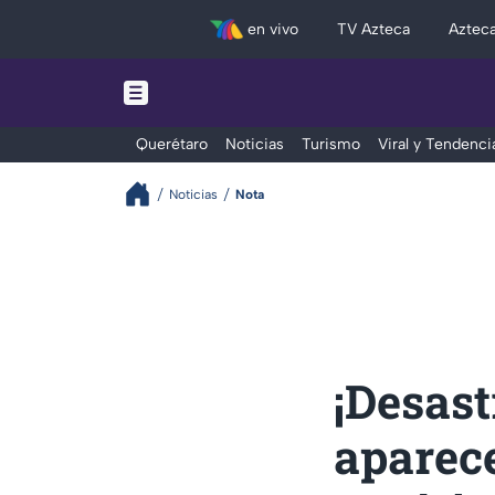
en vivo
TV Azteca
Aztec
Querétaro
Noticias
Turismo
Viral y Tendenci
Noticias
Nota
¡Desast
aparece