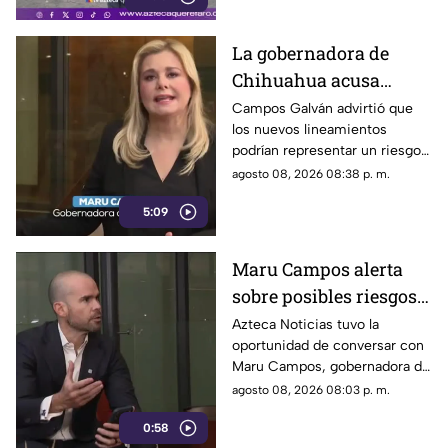
La gobernadora de
Chihuahua acusa
posible censura
Campos Galván advirtió que
los nuevos lineamientos
impulsada desde el
podrían representar un riesgo
Gobierno Federal
para la libertad de expresión
agosto 08, 2026 08:38 p. m.
5:09
Maru Campos alerta
sobre posibles riesgos
para la libertad de
Azteca Noticias tuvo la
oportunidad de conversar con
expresión
Maru Campos, gobernadora de
Chihuahua, quien habló sobre
agosto 08, 2026 08:03 p. m.
los nuevos lineamientos que,
0:58
de acuerdo con su postura,