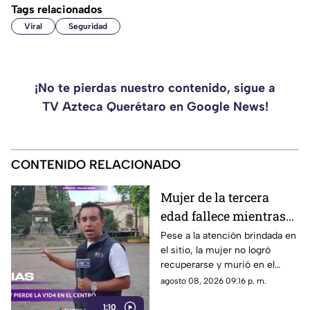
Tags relacionados
Viral
Seguridad
¡No te pierdas nuestro contenido, sigue a
TV Azteca Querétaro en Google News!
CONTENIDO RELACIONADO
Mujer de la tercera
edad fallece mientras
caminaba por el Centro
Pese a la atención brindada en
el sitio, la mujer no logró
de Querétaro
recuperarse y murió en el
lugar.
agosto 08, 2026 09:16 p. m.
1:10