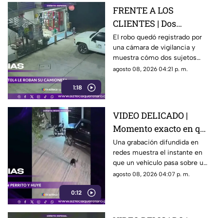
FRENTE A LOS
CLIENTES | Dos
hombres enc4ñonan a
El robo quedó registrado por
una cámara de vigilancia y
conductor y se llevan
muestra cómo dos sujetos
su camioneta
obligaron a un conductor y a
agosto 08, 2026 04:21 p. m.
su acompañante a bajar del
1:18
vehículo.
VIDEO DELICADO |
Momento exacto en que
camioneta atropella a
Una grabación difundida en
redes muestra el instante en
un perro y conductor
que un vehículo pasa sobre un
escapa
perro y continúa su camino sin
agosto 08, 2026 04:07 p. m.
detenerse.
0:12