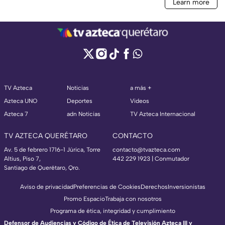
TV Azteca
Noticias
a más +
Azteca UNO
Deportes
Videos
Azteca 7
adn Noticias
TV Azteca Internacional
TV AZTECA QUERÉTARO
CONTACTO
Av. 5 de febrero 1716-1 Júrica, Torre
contacto@tvazteca.com
Altius, Piso 7,
442 229 1923 | Conmutador
Santiago de Querétaro, Qro.
Aviso de privacidad
Preferencias de Cookies
Derechos
Inversionistas
Promo Espacio
Trabaja con nosotros
Programa de ética, integridad y cumplimiento
Defensor de Audiencias y Código de Ética de Televisión Azteca III y