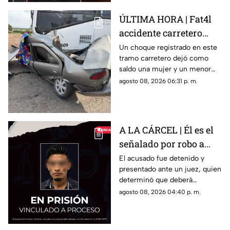
podrían representar un riesgo
para la libertad de expresión
ÚLTIMA HORA | Fat4l
accidente carretero
deja una mujer y un
Un choque registrado en este
tramo carretero dejó como
niño mu3rtos en San
saldo una mujer y un menor
Juan del Río
sin vida, además de una
agosto 08, 2026 06:31 p. m.
persona lesionada.
A LA CÁRCEL | Él es el
señalado por robo a
una casa en Santa Rosa
El acusado fue detenido y
presentado ante un juez, quien
Jáuregui
determinó que deberá
permanecer en prisión
agosto 08, 2026 04:40 p. m.
preventiva mientras avanza la
investigación.