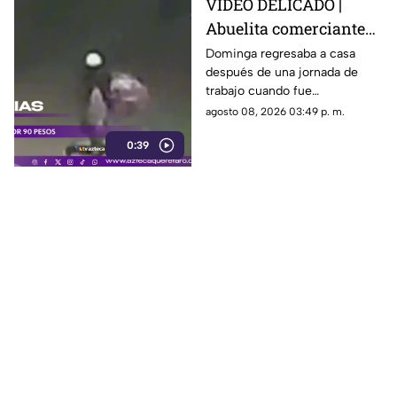
VIDEO DELICADO |
Abuelita comerciante
es as3sin4da en Puebla
Dominga regresaba a casa
después de una jornada de
por 90 pesos
trabajo cuando fue
interceptada por un hombre
agosto 08, 2026 03:49 p. m.
que presuntamente le quitó el
0:39
dinero que llevaba.