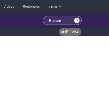
Regionales
Videos
a más +
En Vivo