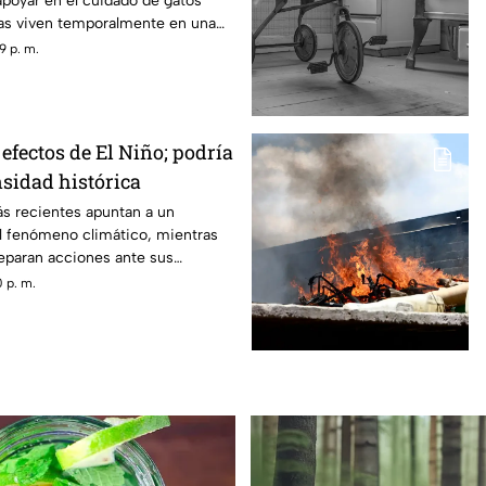
poyar en el cuidado de gatos
as viven temporalmente en una
9 p. m.
efectos de El Niño; podría
nsidad histórica
ás recientes apuntan a un
el fenómeno climático, mientras
reparan acciones ante sus
 p. m.