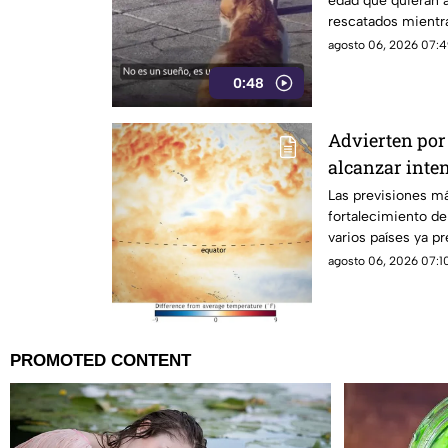
edad que quieran a
rescatados mientr
isla griega.
agosto 06, 2026 07:4
0:48
Advierten por 
alcanzar inte
Las previsiones m
fortalecimiento d
varios países ya p
posibles efectos.
agosto 06, 2026 07:10