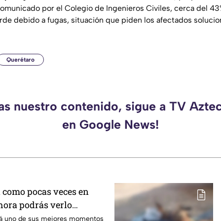
comunicado por el Colegio de Ingenieros Civiles, cerca del 4
rde debido a fugas, situación que piden los afectados solucio
Querétaro
das nuestro contenido, sigue a TV Azte
en Google News!
á como pocas veces en
 hora podrás verlo
mes
ará uno de sus mejores momentos