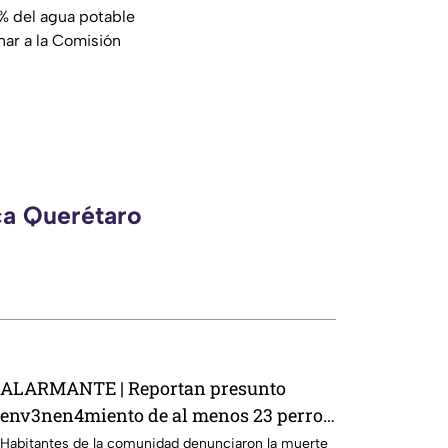
3% del agua potable
nar a la Comisión
ca Querétaro
ALARMANTE | Reportan presunto
env3nen4miento de al menos 23 perros
en esta zona de Querétaro: IMAGENES
Habitantes de la comunidad denunciaron la muerte