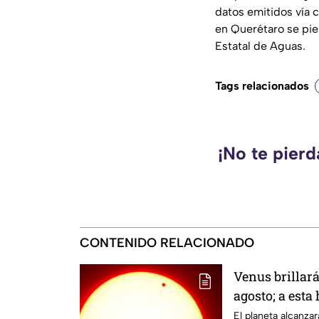
datos emitidos vía 
en Querétaro se pie
Estatal de Aguas.
Tags relacionados
¡No te pier
CONTENIDO RELACIONADO
Venus brillar
agosto; a esta
durante este 
El planeta alcanz