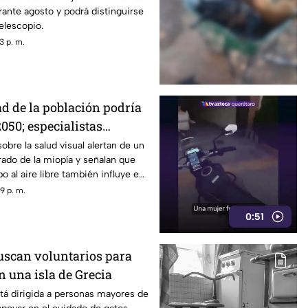
ante agosto y podrá distinguirse
elescopio.
3 p. m.
ad de la población podría
050; especialistas
 causas
obre la salud visual alertan de un
ado de la miopía y señalan que
 al aire libre también influye en
9 p. m.
0:51
scan voluntarios para
n una isla de Grecia
tá dirigida a personas mayores de