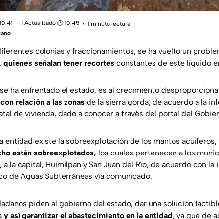
10:41
| Actualizado 🕑 10:45
1 minuto lectura
zano
 diferentes colonias y fraccionamientos, se ha vuelto un prob
,
quienes señalan tener recortes
constantes de este líquido e
se ha enfrentado el estado, es al crecimiento desproporcion
con relación a las zonas
de la sierra gorda, de acuerdo a la in
tal de vivienda, dado a conocer a través del portal del Gobier
la entidad existe la sobreexplotación de los mantos acuíferos; 
cho están sobreexplotados,
los cuales pertenecen a los munic
 a la capital, Huimilpan y San Juan del Río, de acuerdo con la 
ico de Aguas Subterráneas vía comunicado.
dadanos piden al gobierno del estado, dar una solución factible
a
y así garantizar el abastecimiento en la entidad
, ya que de 