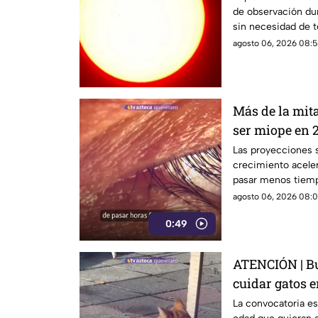
de observación dur
sin necesidad de t
agosto 06, 2026 08:5
Más de la mit
ser miope en 2
advierten las
Las proyecciones s
crecimiento aceler
pasar menos tiempo
su desarrollo.
agosto 06, 2026 08:0
0:49
ATENCIÓN | Bu
cuidar gatos e
La convocatoria es