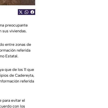
lema preocupante
n sus viviendas.
ado entre zonas de
formación referida
no Estatal.
ya que de los 11 que
ipios de Cadereyta,
información referida
 para evitar el
acuerdo con los