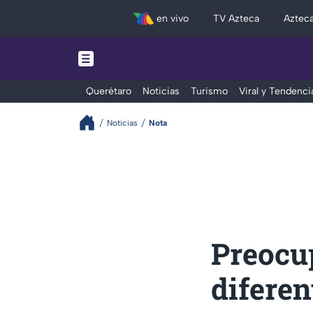
en vivo
TV Azteca
Aztec
Querétaro
Noticias
Turismo
Viral y Tendenci
Noticias
Nota
Preocu
diferen