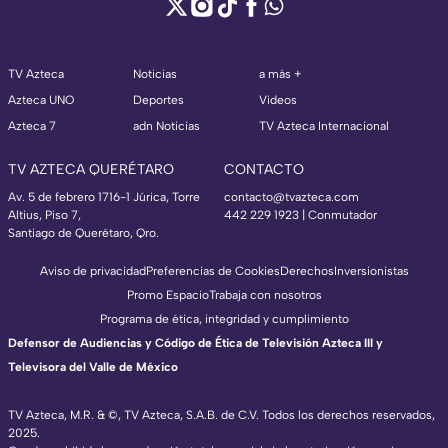
TV Azteca
Noticias
a más +
Azteca UNO
Deportes
Videos
Azteca 7
adn Noticias
TV Azteca Internacional
TV AZTECA QUERÉTARO
CONTACTO
Av. 5 de febrero 1716-1 Júrica, Torre
contacto@tvazteca.com
Altius, Piso 7,
442 229 1923 | Conmutador
Santiago de Querétaro, Qro.
Aviso de privacidad
Preferencias de Cookies
Derechos
Inversionistas
Promo Espacio
Trabaja con nosotros
Programa de ética, integridad y cumplimiento
Defensor de Audiencias y Código de Ética de Televisión Azteca III y
Televisora del Valle de México
TV Azteca, M.R. & ©, TV Azteca, S.A.B. de C.V. Todos los derechos reservados,
2025.