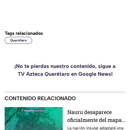
Tags relacionados
Querétaro
¡No te pierdas nuestro contenido, sigue a
TV Azteca Querétaro en Google News!
CONTENIDO RELACIONADO
Nauru desaparece
oficialmente del mapa:
el pequeño país cambia
La nación insular adoptará una