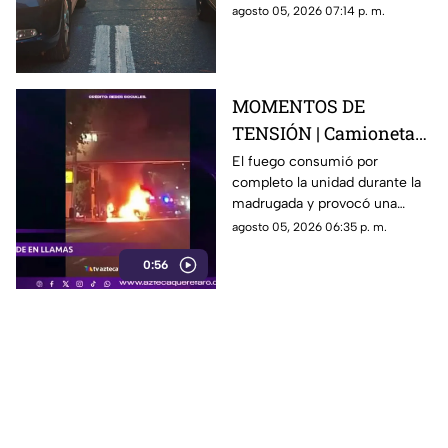
generan carga vehicular en el
agosto 05, 2026 07:14 p. m.
acceso con dirección a la
capital queretana.
MOMENTOS DE
TENSIÓN | Camioneta
termina calcinada
El fuego consumió por
completo la unidad durante la
sobre avenida
madrugada y provocó una
Constituyentes; así se
intensa movilización en una de
agosto 05, 2026 06:35 p. m.
vivió el momento
las vialidades más transitadas
0:56
de Querétaro.