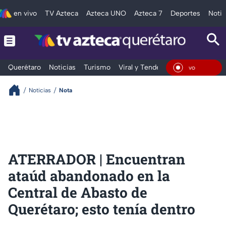
en vivo
TV Azteca
Azteca UNO
Azteca 7
Deportes
Notic
Querétaro
Noticias
Turismo
Viral y Tendencia
Clima
Depo
En Vi
Noticias
Nota
ATERRADOR | Encuentran
ataúd abandonado en la
Central de Abasto de
Querétaro; esto tenía dentro