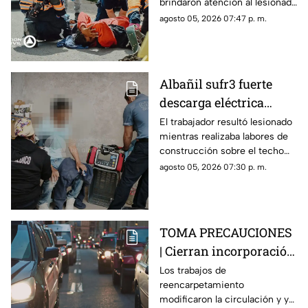
brindaron atención al lesionado
antes de trasladarlo a un
agosto 05, 2026 07:47 p. m.
hospital para su valoración.
Albañil sufr3 fuerte
descarga eléctrica
mientras trabajaba en
El trabajador resultó lesionado
mientras realizaba labores de
una azotea de San José
construcción sobre el techo
Buenavista
de una vivienda y tuvo que
agosto 05, 2026 07:30 p. m.
recibir atención médica.
TOMA PRECAUCIONES
| Cierran incorporación
hacia la carretera 57;
Los trabajos de
reencarpetamiento
esta es la zona afectada
modificaron la circulación y ya