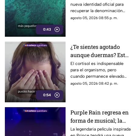
nueva identidad oficial para
de nombre
recuperar la denominación
utilizada por sus propios
agosto 05, 2026 08:55 p. m.
habitantes desde hace
0:43
generaciones.
¿Te sientes agotado
aunque duermas? Estos
hábitos pueden ayudar
El cortisol es indispensable
para el organismo, pero
a regular el cortisol
cuando permanece elevado
por largos periodos puede
agosto 05, 2026 08:42 p. m.
influir en el sueño, el estrés y
0:54
la energía diaria.
Purple Rain regresa en
forma de musical; la
historia de Prince
La legendaria película inspirada
en Prince tendrá una nueva