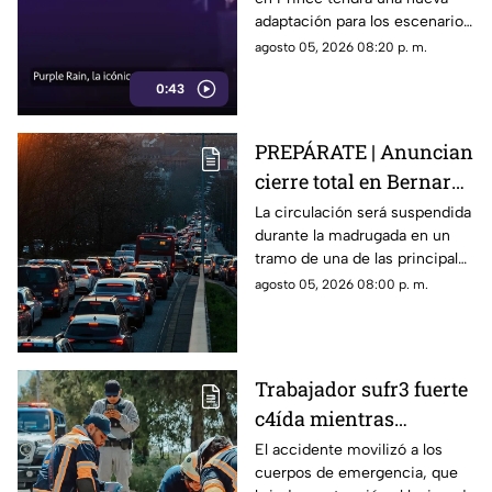
llegará renovada
adaptación para los escenarios
con un enfoque distinto al de
agosto 05, 2026 08:20 p. m.
la cinta original.
0:43
PREPÁRATE | Anuncian
cierre total en Bernardo
Quintana; este será el
La circulación será suspendida
durante la madrugada en un
horario
tramo de una de las principales
vialidades de Querétaro.
agosto 05, 2026 08:00 p. m.
Trabajador sufr3 fuerte
c4ída mientras
trabajaba en Guadalupe
El accidente movilizó a los
cuerpos de emergencia, que
La Venta