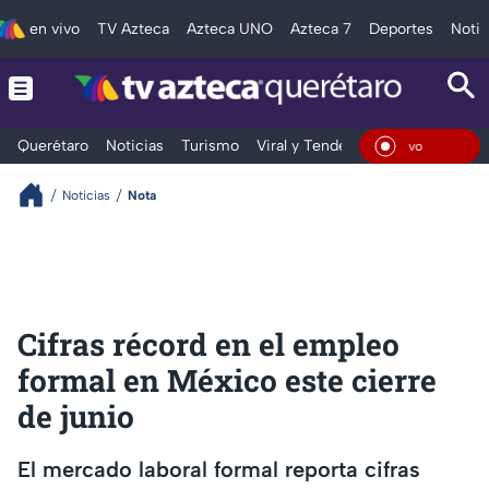
en vivo
TV Azteca
Azteca UNO
Azteca 7
Deportes
Notic
Querétaro
Noticias
Turismo
Viral y Tendencia
Clima
Depo
En Viv
Noticias
Nota
Cifras récord en el empleo
formal en México este cierre
de junio
El mercado laboral formal reporta cifras