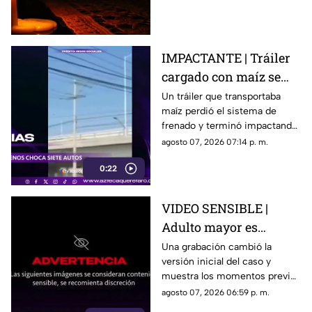
afectadas
ocho horas este sábado 8 de
agosto.
IMPACTANTE | Tráiler
cargado con maíz se
queda sin frenos y
Un tráiler que transportaba
maíz perdió el sistema de
embiste a siete
frenado y terminó impactando
vehículos
a siete vehículos que
agosto 07, 2026 07:14 p. m.
permanecían detenidos ante
0:22
un semáforo.
VIDEO SENSIBLE |
Adulto mayor es
atropell4do por tráiler;
Una grabación cambió la
versión inicial del caso y
fue empujado antes de
muestra los momentos previos
m0rir
al atropellamiento ocurrido en
agosto 07, 2026 06:59 p. m.
la colonia Victoria.