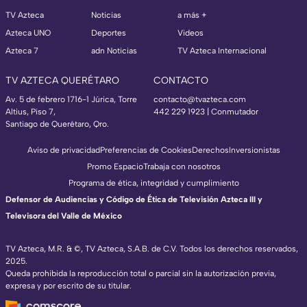
TV Azteca
Noticias
a más +
Azteca UNO
Deportes
Videos
Azteca 7
adn Noticias
TV Azteca Internacional
TV AZTECA QUERÉTARO
CONTACTO
Av. 5 de febrero 1716-1 Júrica, Torre
contacto@tvazteca.com
Altius, Piso 7,
442 229 1923 | Conmutador
Santiago de Querétaro, Qro.
Aviso de privacidad
Preferencias de Cookies
Derechos
Inversionistas
Promo Espacio
Trabaja con nosotros
Programa de ética, integridad y cumplimiento
Defensor de Audiencias y Código de Ética de Televisión Azteca III y
Televisora del Valle de México
TV Azteca, M.R. & ©, TV Azteca, S.A.B. de C.V. Todos los derechos reservados,
2025.
Queda prohibida la reproducción total o parcial sin la autorización previa,
expresa y por escrito de su titular.