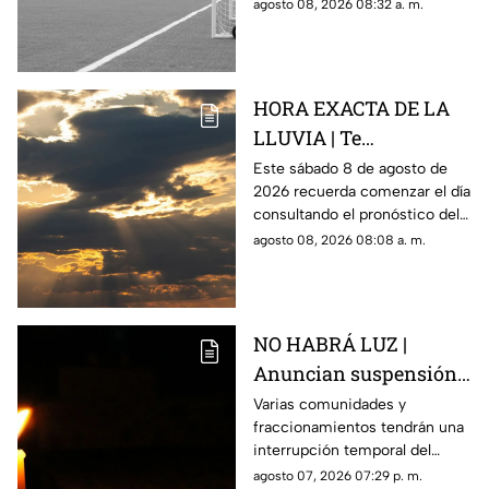
Rosario, Argentina.
agosto 08, 2026 08:32 a. m.
HORA EXACTA DE LA
LLUVIA | Te
compartimos el
Este sábado 8 de agosto de
2026 recuerda comenzar el día
pronóstico del clima
consultando el pronóstico del
HOY en Querétaro
clima en Querétaro.
agosto 08, 2026 08:08 a. m.
NO HABRÁ LUZ |
Anuncian suspensión
del suministro eléctrico
Varias comunidades y
fraccionamientos tendrán una
en Querétaro; estás
interrupción temporal del
serán las zonas
servicio eléctrico durante
agosto 07, 2026 07:29 p. m.