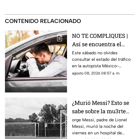
CONTENIDO RELACIONADO
NO TE COMPLIQUES |
Así se encuentra el
tráfico HOY en la
Este sábado no olvides
consultar el estado del tráfico
autopista México
en la autopista México-
Querétaro
Querétaro.
agosto 08, 2026 08:57 a. m.
¿Murió Messi? Esto se
sabe sobre la mu3rte
del argentino
orge Messi, padre de Lionel
Messi, murió la noche del
viernes en un hospital de