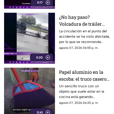
0:17
¿No hay paso?
Volcadura de tráiler
colapsa este punto de la
La circulación en el punto del
accidente se ha visto afectada,
carretera 57
por lo que se recomienda
considerar tiempos de
agosto 07, 2026 06:55 p. m.
traslado.
0:20
Papel aluminio en la
escoba: el truco casero
que se volvió viral
Un sencillo truco con un
objeto que suele estar en la
cocina está ganando
popularidad entre quienes
agosto 07, 2026 06:20 p. m.
buscan facilitar las labores de
0:41
limpieza en casa.