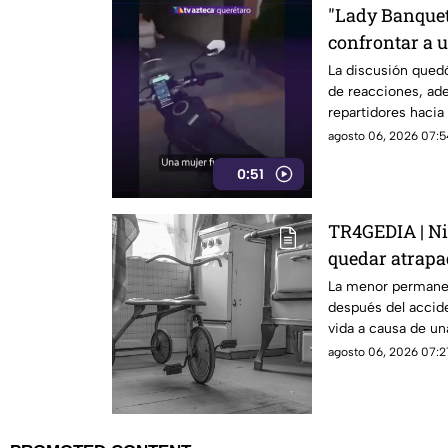
"Lady Banqueta
confrontar a u
momento
La discusión qued
de reacciones, ad
repartidores hacia 
agosto 06, 2026 07:5
0:51
TR4GEDIA | Ni
quedar atrapa
La menor permaneci
después del accide
vida a causa de una
agosto 06, 2026 07:2