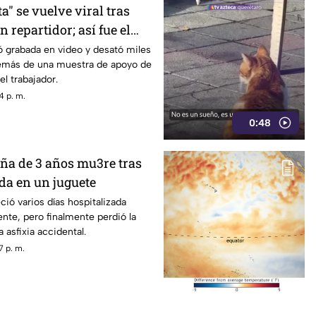
" se vuelve viral tras
n repartidor; así fue el
ó grabada en video y desató miles
emás de una muestra de apoyo de
el trabajador.
4 p. m.
0:48
ña de 3 años mu3re tras
da en un juguete
ó varios días hospitalizada
nte, pero finalmente perdió la
 asfixia accidental.
7 p. m.