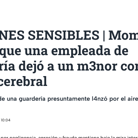
NES SENSIBLES | Mom
 que una empleada de
ría dejó a un m3nor co
cerebral
e una guardería presuntamente l4nzó por el air
 10:04
por negligencia, agresión y fraude mantiene bajo la mira inter