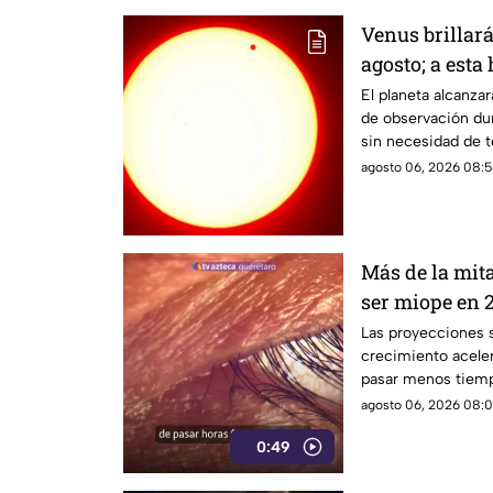
Venus brillar
agosto; a esta
durante este 
El planeta alcanz
de observación dur
sin necesidad de t
agosto 06, 2026 08:5
Más de la mit
ser miope en 2
advierten las
Las proyecciones s
crecimiento aceler
pasar menos tiempo
su desarrollo.
agosto 06, 2026 08:0
0:49