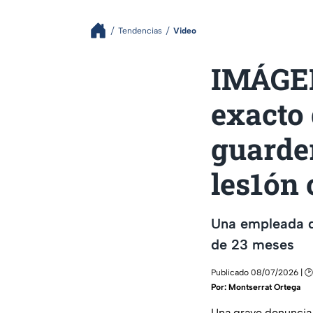
Tendencias
Video
IMÁGE
exacto
guarde
les1ón 
Una empleada d
de 23 meses
Publicado 08/07/2026 | 🕑
Por:
Montserrat Ortega
Una grave denuncia 