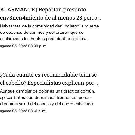
ALARMANTE | Reportan presunto
env3nen4miento de al menos 23 perros
en esta zona de Querétaro: IMAGENES
Habitantes de la comunidad denunciaron la muerte
de decenas de caninos y solicitaron que se
SENSIBLES
esclarezcan los hechos para identificar a los
posibles responsables.
agosto 06, 2026 08:38 p. m.
¿Cada cuánto es recomendable teñirse
el cabello? Especialistas explican por
qué hacerlo seguido puede dañarlo
Aunque cambiar de color es una práctica común,
aplicar tintes con demasiada frecuencia puede
afectar la salud del cabello y del cuero cabelludo.
agosto 06, 2026 08:01 p. m.