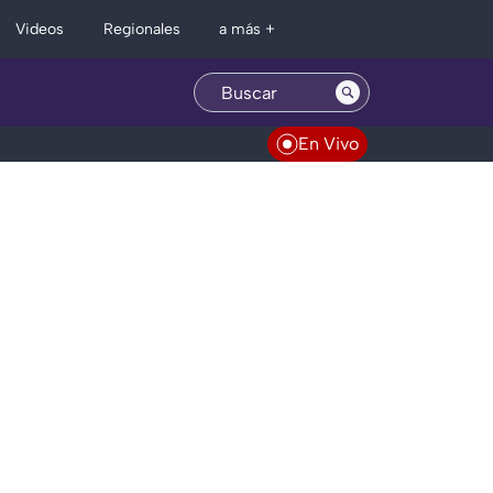
Regionales
Videos
a más +
En Vivo