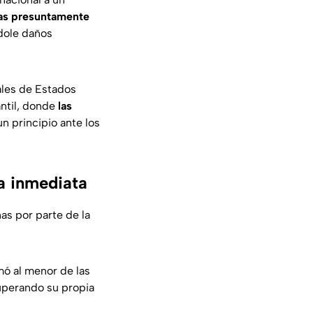
ras presuntamente
dole daños
ales de Estados
antil, donde
las
n principio ante los
a inmediata
s por parte de la
mó al menor de las
superando su propia