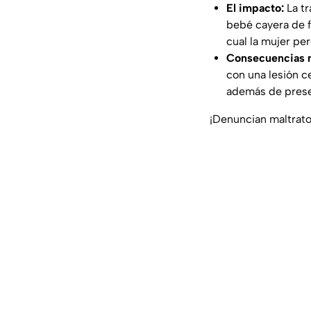
El impacto:
La tr
bebé cayera de f
cual la mujer pe
Consecuencias 
con una lesión c
además de presen
¡Denuncian maltrato