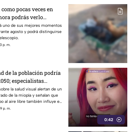
á como pocas veces en
 hora podrás verlo
mes
ará uno de sus mejores momentos
ante agosto y podrá distinguirse
elescopio.
3 p. m.
ad de la población podría
050; especialistas
 causas
obre la salud visual alertan de un
ado de la miopía y señalan que
 al aire libre también influye en
9 p. m.
0:42