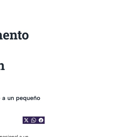
ento
n
e a un pequeño
nacional a un