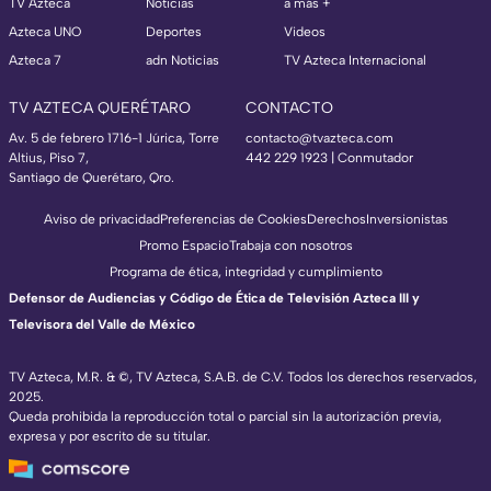
TV Azteca
Noticias
a más +
Azteca UNO
Deportes
Videos
Azteca 7
adn Noticias
TV Azteca Internacional
TV AZTECA QUERÉTARO
CONTACTO
Av. 5 de febrero 1716-1 Júrica, Torre
contacto@tvazteca.com
Altius, Piso 7,
442 229 1923 | Conmutador
Santiago de Querétaro, Qro.
Aviso de privacidad
Preferencias de Cookies
Derechos
Inversionistas
Promo Espacio
Trabaja con nosotros
Programa de ética, integridad y cumplimiento
Defensor de Audiencias y Código de Ética de Televisión Azteca III y
Televisora del Valle de México
TV Azteca, M.R. & ©, TV Azteca, S.A.B. de C.V. Todos los derechos reservados,
2025.
Queda prohibida la reproducción total o parcial sin la autorización previa,
expresa y por escrito de su titular.