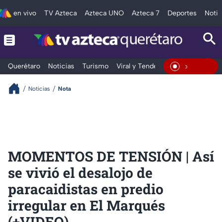
en vivo
TV Azteca
Azteca UNO
Azteca 7
Deportes
Notic
Querétaro
Noticias
Turismo
Viral y Tendencia
Clima
Depo
En Vivo
Noticias
Nota
MOMENTOS DE TENSIÓN | Así
se vivió el desalojo de
paracaidistas en predio
irregular en El Marqués
(+VIDEO)