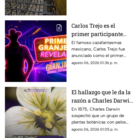
contraflujo.
Carlos Trejo es el
primer participante
confirmado para la
El famoso cazafantasmas
mexicano, Carlos Trejo fue
segunda temporada de
anunciado como el primer
'La Granja VIP’
granjero oficial del reality show
agosto 06, 2026 01:36 p. m.
El hallazgo que le da la
razón a Charles Darwin
siglo y medio más
En 1875, Charles Darwin
sospechó que un grupo de
tarde: hallan rara
plantas botánicas con pelos
planta carnívora
pegajosos alimentaba su
agosto 06, 2026 01:05 p. m.
organismo con insectos