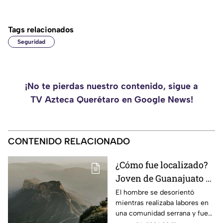
Tags relacionados
Seguridad
¡No te pierdas nuestro contenido, sigue a
TV Azteca Querétaro en Google News!
CONTENIDO RELACIONADO
¿Cómo fue localizado?
Joven de Guanajuato es
encontrado en la Sierra
El hombre se desorientó
mientras realizaba labores en
Gorda de Querétaro
una comunidad serrana y fue