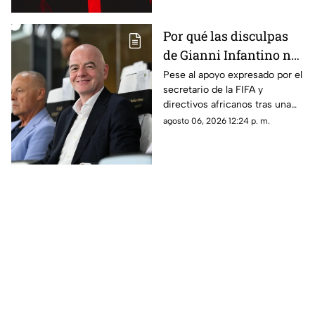
pidió respetar las reglas viales
Por qué las disculpas
de Gianni Infantino no
lograron frenar el
Pese al apoyo expresado por el
secretario de la FIFA y
posicionamiento de la
directivos africanos tras una
UEFA
reunión de emergencia, la
agosto 06, 2026 12:24 p. m.
UEFA y diversas figuras
ratificaron su rechazo a la
gestión de Gianni Infantino