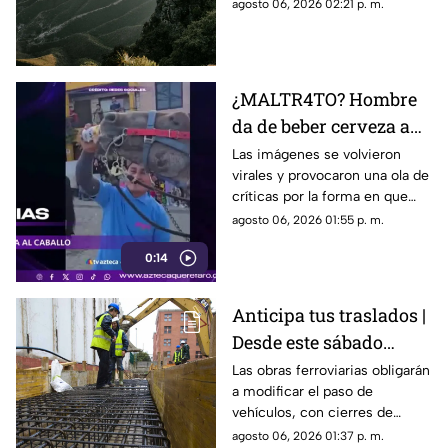
encontrado durante la noche
agosto 06, 2026 02:21 p. m.
sin presentar lesiones.
¿MALTR4TO? Hombre
da de beber cerveza a
caballo tras desfile; así
Las imágenes se volvieron
virales y provocaron una ola de
reaccionó el animal
críticas por la forma en que
fue tratado el animal al
agosto 06, 2026 01:55 p. m.
terminar un recorrido.
0:14
Anticipa tus traslados |
Desde este sábado
cambiará por completo
Las obras ferroviarias obligarán
a modificar el paso de
la circulación en
vehículos, con cierres de
Bernardo Quintana
carriles y circulación en
agosto 06, 2026 01:37 p. m.