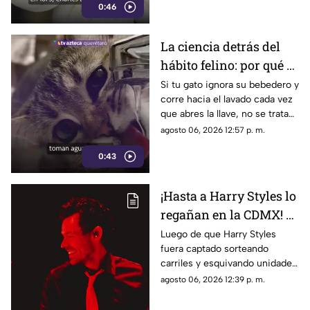
0:46
La ciencia detrás del
hábito felino: por qué el
agua en movimiento
Si tu gato ignora su bebedero y
corre hacia el lavado cada vez
del grifo es irresistible
que abres la llave, no se trata
para los gatos
de un capricho
agosto 06, 2026 12:57 p. m.
0:43
¡Hasta a Harry Styles lo
regañan en la CDMX! El
Metrobús aprovechó
Luego de que Harry Styles
fuera captado sorteando
que el cantante salió a
carriles y esquivando unidades
correr por Reforma
de transporte durante sus
agosto 06, 2026 12:39 p. m.
para darle un consejo
rutinas de ejercicio por Paseo
vial
de la Reforma, el organismo