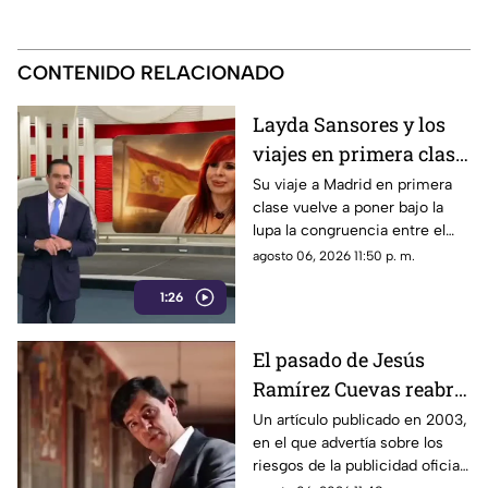
CONTENIDO RELACIONADO
Layda Sansores y los
viajes en primera clase
que reavivan el debate
Su viaje a Madrid en primera
clase vuelve a poner bajo la
sobre la austeridad
lupa la congruencia entre el
discurso de austeridad
agosto 06, 2026 11:50 p. m.
promovido por Morena y las
1:26
acciones de algunos de sus
representantes
El pasado de Jesús
Ramírez Cuevas reabre
el debate sobre la
Un artículo publicado en 2003,
en el que advertía sobre los
censura
riesgos de la publicidad oficial