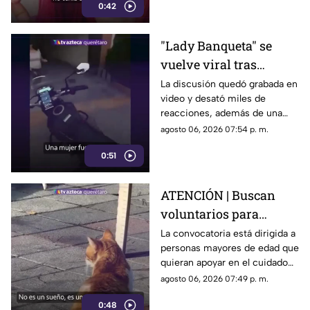
0:42
cabelludo.
"Lady Banqueta" se
vuelve viral tras
confrontar a un
La discusión quedó grabada en
video y desató miles de
repartidor; así fue el
reacciones, además de una
momento
muestra de apoyo de
agosto 06, 2026 07:54 p. m.
repartidores hacia el
0:51
trabajador.
ATENCIÓN | Buscan
voluntarios para
cuidar gatos en una
La convocatoria está dirigida a
personas mayores de edad que
isla de Grecia
quieran apoyar en el cuidado
de gatos rescatados mientras
agosto 06, 2026 07:49 p. m.
viven temporalmente en una
0:48
isla griega.