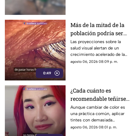
IMAGENES SENSIBLES
los hechos para identificar a
los posibles responsables.
Más de la mitad de la
población podría ser
miope en 2050;
Las proyecciones sobre la
salud visual alertan de un
especialistas advierten
crecimiento acelerado de la
las causas
miopía y señalan que pasar
agosto 06, 2026 08:09 p. m.
menos tiempo al aire libre
0:49
también influye en su
desarrollo.
¿Cada cuánto es
recomendable teñirse
el cabello?
Aunque cambiar de color es
una práctica común, aplicar
Especialistas explican
tintes con demasiada
por qué hacerlo
frecuencia puede afectar la
agosto 06, 2026 08:01 p. m.
seguido puede dañarlo
salud del cabello y del cuero