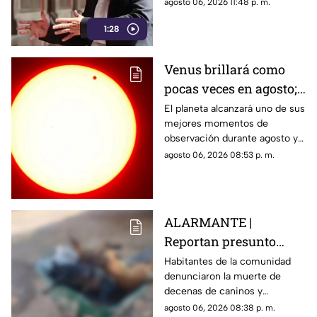
y la censura a los medios
agosto 06, 2026 11:48 p. m.
1:28
Venus brillará como
pocas veces en agosto;
a esta hora podrás
El planeta alcanzará uno de sus
mejores momentos de
verlo durante este mes
observación durante agosto y
podrá distinguirse sin
agosto 06, 2026 08:53 p. m.
necesidad de telescopio.
ALARMANTE |
Reportan presunto
env3nen4miento de al
Habitantes de la comunidad
denunciaron la muerte de
menos 23 perros en
decenas de caninos y
esta zona de Querétaro:
solicitaron que se esclarezcan
agosto 06, 2026 08:38 p. m.