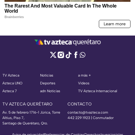
TV Azteca
Noticias
a más +
Azteca UNO
Deportes
Videos
Azteca 7
adn Noticias
TV Azteca Internacional
TV AZTECA QUERÉTARO
CONTACTO
Av. 5 de febrero 1716-1 Júrica, Torre
contacto@tvazteca.com
Altius, Piso 7,
442 229 1923 | Conmutador
Santiago de Querétaro, Qro.
Aviso de privacidad
Preferencias de Cookies
Derechos
Inversionistas