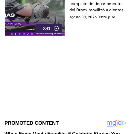
complejo de departamentos
mu3rto y 14 heridos
del Bronx movilizó a cientos
de bomberos y dejó víctimas
agosto 08, 2026 03:26 p. m.
entre residentes y personal de
0:43
emergencia.