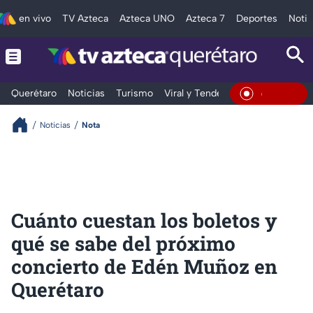
en vivo
TV Azteca
Azteca UNO
Azteca 7
Deportes
Notic
Querétaro
Noticias
Turismo
Viral y Tendencia
Clima
Depo
En Vivo
Noticias
Nota
Cuánto cuestan los boletos y
qué se sabe del próximo
concierto de Edén Muñoz en
Querétaro