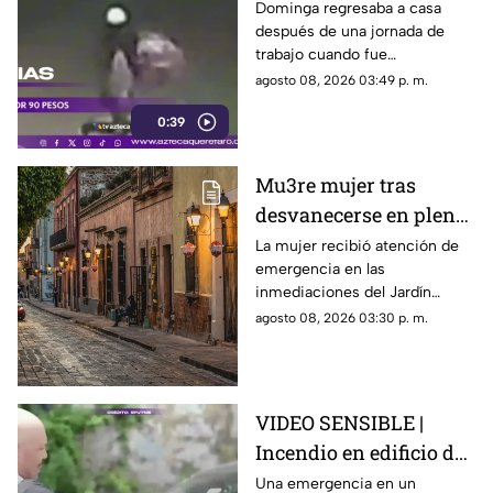
es as3sin4da en Puebla
Dominga regresaba a casa
después de una jornada de
por 90 pesos
trabajo cuando fue
interceptada por un hombre
agosto 08, 2026 03:49 p. m.
que presuntamente le quitó el
0:39
dinero que llevaba.
Mu3re mujer tras
desvanecerse en plena
vía pública en el Centro
La mujer recibió atención de
emergencia en las
Histórico de Querétaro
inmediaciones del Jardín
Corregidora, pero los
agosto 08, 2026 03:30 p. m.
paramédicos confirmaron que
ya no contaba con signos
vitales.
VIDEO SENSIBLE |
Incendio en edificio de
Nueva York deja un
Una emergencia en un