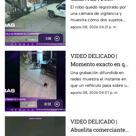
hombres enc4ñonan a
El robo quedó registrado por
una cámara de vigilancia y
conductor y se llevan
muestra cómo dos sujetos
su camioneta
obligaron a un conductor y a
agosto 08, 2026 04:21 p. m.
su acompañante a bajar del
1:18
vehículo.
VIDEO DELICADO |
Momento exacto en que
camioneta atropella a
Una grabación difundida en
redes muestra el instante en
un perro y conductor
que un vehículo pasa sobre un
escapa
perro y continúa su camino sin
agosto 08, 2026 04:07 p. m.
detenerse.
0:12
VIDEO DELICADO |
Abuelita comerciante