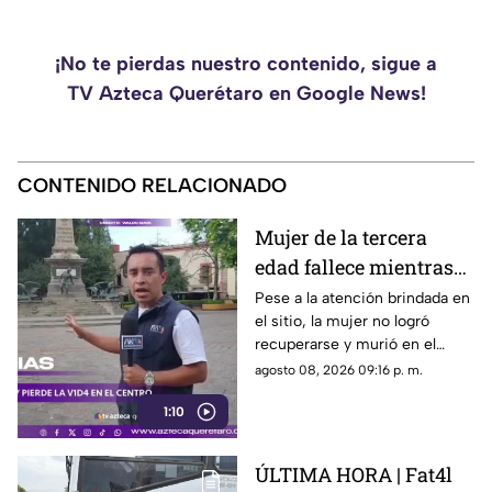
¡No te pierdas nuestro contenido, sigue a
TV Azteca Querétaro en Google News!
CONTENIDO RELACIONADO
Mujer de la tercera
edad fallece mientras
caminaba por el Centro
Pese a la atención brindada en
el sitio, la mujer no logró
de Querétaro
recuperarse y murió en el
lugar.
agosto 08, 2026 09:16 p. m.
1:10
ÚLTIMA HORA | Fat4l