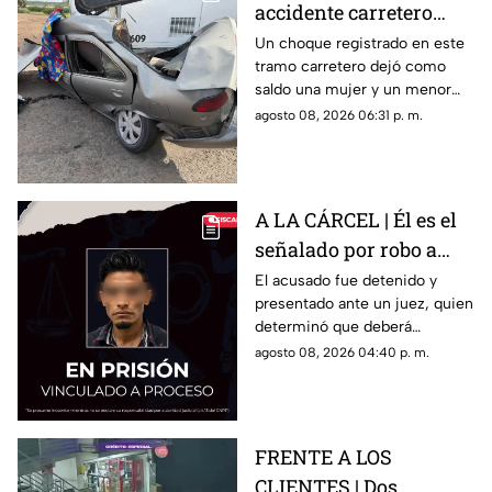
accidente carretero
deja una mujer y un
Un choque registrado en este
tramo carretero dejó como
niño mu3rtos en San
saldo una mujer y un menor
Juan del Río
sin vida, además de una
agosto 08, 2026 06:31 p. m.
persona lesionada.
A LA CÁRCEL | Él es el
señalado por robo a
una casa en Santa Rosa
El acusado fue detenido y
presentado ante un juez, quien
Jáuregui
determinó que deberá
permanecer en prisión
agosto 08, 2026 04:40 p. m.
preventiva mientras avanza la
investigación.
FRENTE A LOS
CLIENTES | Dos