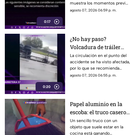
muestra los momentos previos
m0rir
al atropellamiento ocurrido en
agosto 07, 2026 06:59 p. m.
la colonia Victoria.
0:17
¿No hay paso?
Volcadura de tráiler
colapsa este punto de la
La circulación en el punto del
accidente se ha visto afectada,
carretera 57
por lo que se recomienda
considerar tiempos de
agosto 07, 2026 06:55 p. m.
traslado.
0:20
Papel aluminio en la
escoba: el truco casero
que se volvió viral
Un sencillo truco con un
objeto que suele estar en la
cocina está ganando