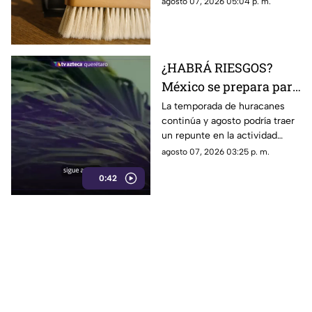
agosto 07, 2026 05:04 p. m.
espacio queda fuera de la
rutina de limpieza
¿HABRÁ RIESGOS?
México se prepara para
otro posible ciclón
La temporada de huracanes
continúa y agosto podría traer
tropical; esta sería la
un repunte en la actividad
fecha
tropical; estos son los
agosto 07, 2026 03:25 p. m.
nombres que siguen en las
0:42
listas oficiales.