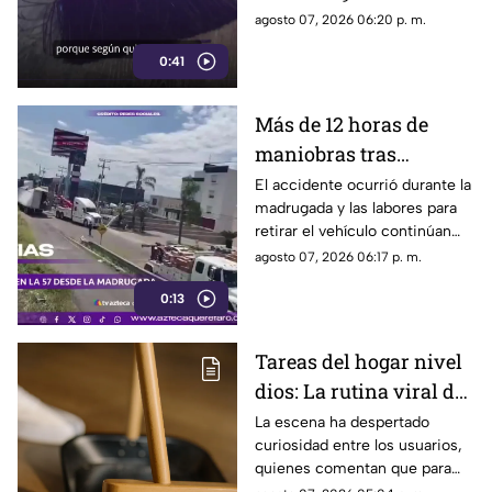
popularidad entre quienes
agosto 07, 2026 06:20 p. m.
buscan facilitar las labores de
0:41
limpieza en casa.
Más de 12 horas de
maniobras tras
volcadura de unidad
El accidente ocurrió durante la
madrugada y las labores para
pesada en la carretera
retirar el vehículo continúan
57
desde hace más de 12 horas en
agosto 07, 2026 06:17 p. m.
este tramo de la carretera 57.
0:13
Tareas del hogar nivel
dios: La rutina viral de
esta mamá para la
La escena ha despertado
curiosidad entre los usuarios,
limpieza el techo
quienes comentan que para
algunas personas ningún