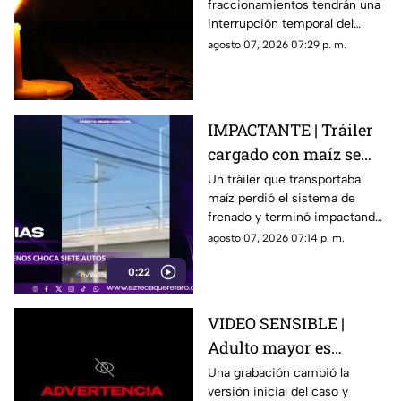
fraccionamientos tendrán una
en Querétaro; estás
interrupción temporal del
serán las zonas
servicio eléctrico durante
agosto 07, 2026 07:29 p. m.
afectadas
ocho horas este sábado 8 de
agosto.
IMPACTANTE | Tráiler
cargado con maíz se
queda sin frenos y
Un tráiler que transportaba
maíz perdió el sistema de
embiste a siete
frenado y terminó impactando
vehículos
a siete vehículos que
agosto 07, 2026 07:14 p. m.
permanecían detenidos ante
0:22
un semáforo.
VIDEO SENSIBLE |
Adulto mayor es
atropell4do por tráiler;
Una grabación cambió la
versión inicial del caso y
fue empujado antes de