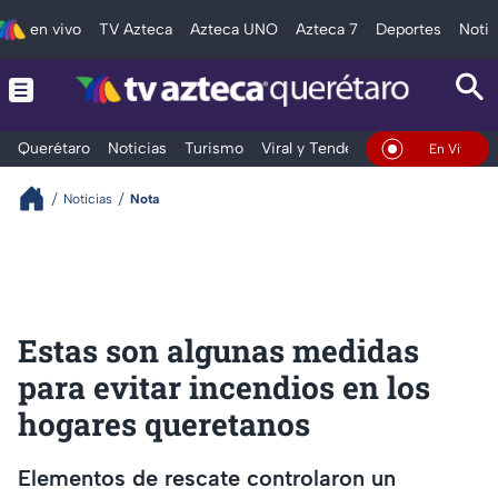
en vivo
TV Azteca
Azteca UNO
Azteca 7
Deportes
Notic
Querétaro
Noticias
Turismo
Viral y Tendencia
Clima
Depo
En Vivo
Noticias
Nota
Estas son algunas medidas
para evitar incendios en los
hogares queretanos
Elementos de rescate controlaron un