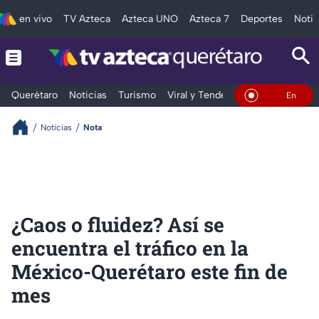
en vivo
TV Azteca
Azteca UNO
Azteca 7
Deportes
Notic
Querétaro
Noticias
Turismo
Viral y Tendencia
Clima
Depo
En Vivo
Noticias
Nota
¿Caos o fluidez? Así se
encuentra el tráfico en la
México-Querétaro este fin de
mes