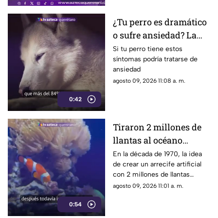
¿Tu perro es dramático
o sufre ansiedad? La
señal que la mayoría de
Si tu perro tiene estos
síntomas podría tratarse de
los dueños pasa por
ansiedad
alto
agosto 09, 2026 11:08 a. m.
0:42
Tiraron 2 millones de
llantas al océano
pensando que
En la década de 1970, la idea
de crear un arrecife artificial
ayudarían a la vida
con 2 millones de llantas
marina; hoy luchan por
parecía la solución perfecta
agosto 09, 2026 11:01 a. m.
sacarlas
para la vida marina; medio
0:54
siglo después, buzos siguen
sacándolos del fondo del mar