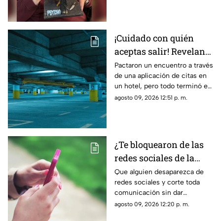
sus contribuciones al arte
cinematográfico
¡Cuidado con quién
aceptas salir! Revelan
nuevo modus operandi
Pactaron un encuentro a través
de una aplicación de citas en
de rob0 tras conocerse
un hotel, pero todo terminó en
de una aplicación de
un rob0 agravado
agosto 09, 2026 12:51 p. m.
citas
¿Te bloquearon de las
redes sociales de la
nada? La razón
Que alguien desaparezca de
redes sociales y corte toda
psicológica por la que
comunicación sin dar
algunas personas
explicaciones genera ansiedad
agosto 09, 2026 12:20 p. m.
eligen el contacto cero
e incertidumbre; esto es lo