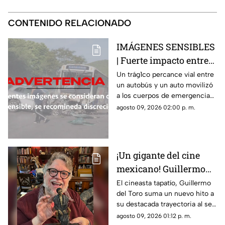
CONTENIDO RELACIONADO
IMÁGENES SENSIBLES
| Fuerte impacto entre
autobús y vehículo deja
Un trág1co percance vial entre
un autobús y un auto movilizó
saldo fatal y nueve
a los cuerpos de emergencia
heridos
en Morelos
agosto 09, 2026 02:00 p. m.
¡Un gigante del cine
mexicano! Guillermo
del Toro recibe el
El cineasta tapatío, Guillermo
del Toro suma un nuevo hito a
Doctorado Honoris
su destacada trayectoria al ser
Causa en Bellas Artes
reconocido en Los Ángeles por
agosto 09, 2026 01:12 p. m.