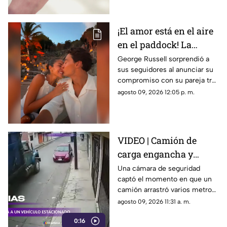
repentino
que dice la psicología
¡El amor está en el aire
en el paddock! La
romántica propuesta
George Russell sorprendió a
sus seguidores al anunciar su
de matrimonio de
compromiso con su pareja tras
George Russell a
más de cinco años juntos
agosto 09, 2026 12:05 p. m.
Carmen Montero
VIDEO | Camión de
carga engancha y
destruye vehículo
Una cámara de seguridad
captó el momento en que un
estacionado
camión arrastró varios metros
a un vehículo estacionado
agosto 09, 2026 11:31 a. m.
0:16