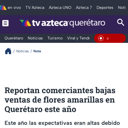
en vivo
TV Azteca
Azteca UNO
Azteca 7
Deportes
Notic
Querétaro
Noticias
Turismo
Viral y Tendencia
Clima
Depo
En Vivo
Noticias
Nota
Reportan comerciantes bajas
ventas de flores amarillas en
Querétaro este año
Este año las expectativas eran altas debido