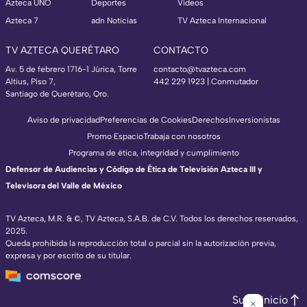
Azteca UNO
Deportes
Videos
Azteca 7
adn Noticias
TV Azteca Internacional
TV AZTECA QUERÉTARO
CONTACTO
Av. 5 de febrero 1716-1 Júrica, Torre
contacto@tvazteca.com
Altius, Piso 7,
442 229 1923 | Conmutador
Santiago de Querétaro, Qro.
Aviso de privacidad
Preferencias de Cookies
Derechos
Inversionistas
Promo Espacio
Trabaja con nosotros
Programa de ética, integridad y cumplimiento
Defensor de Audiencias y Código de Ética de Televisión Azteca III y
Televisora del Valle de México
TV Azteca, M.R. & ©, TV Azteca, S.A.B. de C.V. Todos los derechos reservados,
2025.
Queda prohibida la reproducción total o parcial sin la autorización previa,
expresa y por escrito de su titular.
Subir inicio