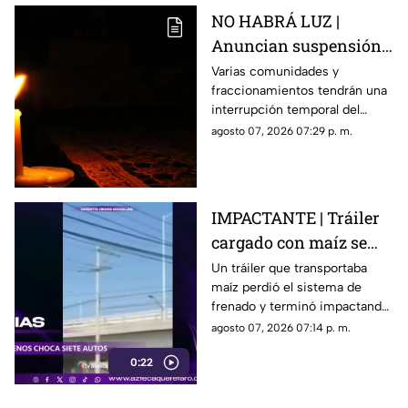
NO HABRÁ LUZ |
Anuncian suspensión
del suministro eléctrico
Varias comunidades y
fraccionamientos tendrán una
en Querétaro; estás
interrupción temporal del
serán las zonas
servicio eléctrico durante
agosto 07, 2026 07:29 p. m.
afectadas
ocho horas este sábado 8 de
agosto.
IMPACTANTE | Tráiler
cargado con maíz se
queda sin frenos y
Un tráiler que transportaba
maíz perdió el sistema de
embiste a siete
frenado y terminó impactando
vehículos
a siete vehículos que
agosto 07, 2026 07:14 p. m.
permanecían detenidos ante
0:22
un semáforo.