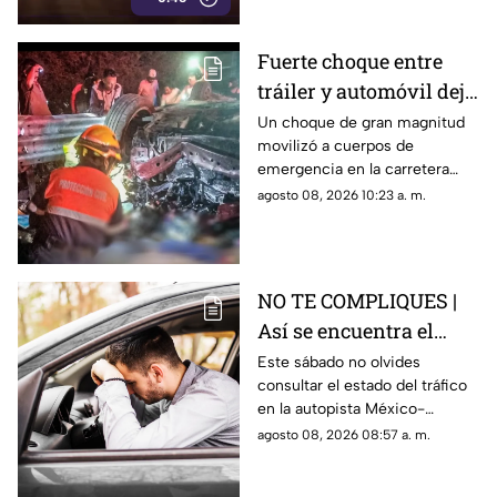
Fuerte choque entre
tráiler y automóvil deja
un auto destrozado y
Un choque de gran magnitud
movilizó a cuerpos de
víctimas m0rt4les en la
emergencia en la carretera
Irapuato Salamanca
Irapuato-Salamanca, donde
agosto 08, 2026 10:23 a. m.
presuntamente una persona
murió.
NO TE COMPLIQUES |
Así se encuentra el
tráfico HOY en la
Este sábado no olvides
consultar el estado del tráfico
autopista México
en la autopista México-
Querétaro
Querétaro.
agosto 08, 2026 08:57 a. m.