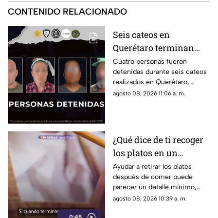
CONTENIDO RELACIONADO
Seis cateos en
Querétaro terminan
con cuatro detenidos y
Cuatro personas fueron
detenidas durante seis cateos
el aseguramiento de
realizados en Querétaro,
presuntas dr0gas
donde también se localizaron
agosto 08, 2026 11:06 a. m.
presuntos narcóticos.
¿Qué dice de ti recoger
los platos en un
restaurante? Este
Ayudar a retirar los platos
después de comer puede
pequeño gesto podría
parecer un detalle mínimo,
revelar algunos rasgos
pero este comportamiento
agosto 08, 2026 10:39 a. m.
de tu personalidad
está relacionado con distintas
0:45
formas de interacción social.