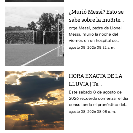
¿Murió Messi? Esto se
sabe sobre la mu3rte
del argentino
orge Messi, padre de Lionel
Messi, murió la noche del
viernes en un hospital de
Rosario, Argentina.
agosto 08, 2026 08:32 a. m.
HORA EXACTA DE LA
LLUVIA | Te
compartimos el
Este sábado 8 de agosto de
2026 recuerda comenzar el día
pronóstico del clima
consultando el pronóstico del
HOY en Querétaro
clima en Querétaro.
agosto 08, 2026 08:08 a. m.