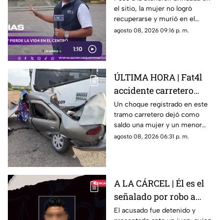
el sitio, la mujer no logró
de Querétaro
recuperarse y murió en el
lugar.
agosto 08, 2026 09:16 p. m.
1:10
ÚLTIMA HORA | Fat4l
accidente carretero
deja una mujer y un
Un choque registrado en este
tramo carretero dejó como
niño mu3rtos en San
saldo una mujer y un menor
Juan del Río
sin vida, además de una
agosto 08, 2026 06:31 p. m.
persona lesionada.
A LA CÁRCEL | Él es el
señalado por robo a
una casa en Santa Rosa
El acusado fue detenido y