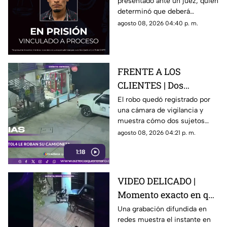
presentado ante un juez, quien
Jáuregui
determinó que deberá
permanecer en prisión
agosto 08, 2026 04:40 p. m.
preventiva mientras avanza la
investigación.
FRENTE A LOS
CLIENTES | Dos
hombres enc4ñonan a
El robo quedó registrado por
una cámara de vigilancia y
conductor y se llevan
muestra cómo dos sujetos
su camioneta
obligaron a un conductor y a
agosto 08, 2026 04:21 p. m.
su acompañante a bajar del
1:18
vehículo.
VIDEO DELICADO |
Momento exacto en que
camioneta atropella a
Una grabación difundida en
redes muestra el instante en
un perro y conductor