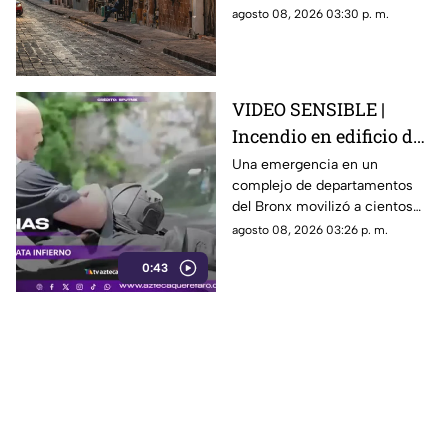
Corregidora, pero los
agosto 08, 2026 03:30 p. m.
paramédicos confirmaron que
ya no contaba con signos
vitales.
VIDEO SENSIBLE |
Incendio en edificio de
Nueva York deja un
Una emergencia en un
complejo de departamentos
mu3rto y 14 heridos
del Bronx movilizó a cientos
de bomberos y dejó víctimas
agosto 08, 2026 03:26 p. m.
entre residentes y personal de
0:43
emergencia.