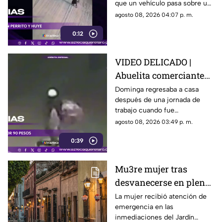
que un vehículo pasa sobre un
escapa
perro y continúa su camino sin
agosto 08, 2026 04:07 p. m.
detenerse.
0:12
VIDEO DELICADO |
Abuelita comerciante
es as3sin4da en Puebla
Dominga regresaba a casa
después de una jornada de
por 90 pesos
trabajo cuando fue
interceptada por un hombre
agosto 08, 2026 03:49 p. m.
que presuntamente le quitó el
0:39
dinero que llevaba.
Mu3re mujer tras
desvanecerse en plena
vía pública en el Centro
La mujer recibió atención de
emergencia en las
Histórico de Querétaro
inmediaciones del Jardín