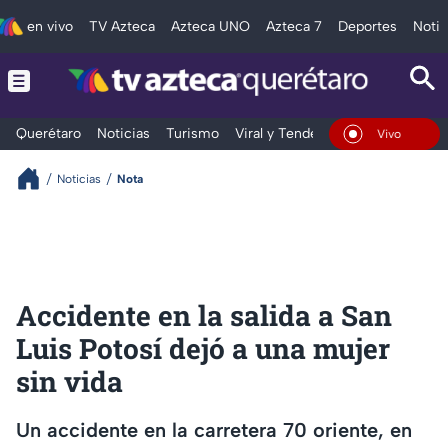
en vivo
TV Azteca
Azteca UNO
Azteca 7
Deportes
Notic
Querétaro
Noticias
Turismo
Viral y Tendencia
Clima
Depo
En Vivo
Noticias
Nota
Accidente en la salida a San
Luis Potosí dejó a una mujer
sin vida
Un accidente en la carretera 70 oriente, en