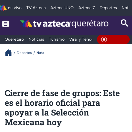
en vivo
TV Azteca
Azteca UNO
Azteca 7
Deportes
Notic
Querétaro
Noticias
Turismo
Viral y Tendencia
Clima
Depo
En Vivo
Deportes
Nota
Cierre de fase de grupos: Este
es el horario oficial para
apoyar a la Selección
Mexicana hoy