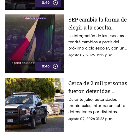
0:49
emociones y la manera de
tomar decisiones.
SEP cambia la forma de
elegir a la escolta
escolar para el ciclo
La integración de las escoltas
tendrá cambios a partir del
2026-2027
próximo ciclo escolar, con un
modelo que busca ampliar la
agosto 07, 2026 02:12 p. m.
participación de estudiantes.
0:46
Cerca de 2 mil personas
fueron detenidas
durante Julio en
Durante julio, autoridades
municipales informaron sobre
Querétaro; estos fueron
detenciones por distintos
los principales motivos
delitos y faltas administrativas.
agosto 07, 2026 01:23 p. m.