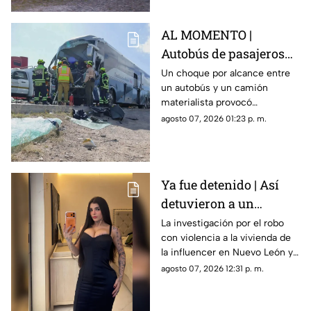
AL MOMENTO |
Autobús de pasajeros
sufr3 aparatoso choque
Un choque por alcance entre
un autobús y un camión
en la carretera 57
materialista provocó
afectaciones en la carretera
agosto 07, 2026 01:23 p. m.
57; el conductor de una de las
unidades quedó prensado.
Ya fue detenido | Así
detuvieron a un
presunto responsable
La investigación por el robo
con violencia a la vivienda de
del robo a la casa de
la influencer en Nuevo León ya
Karely Ruiz
tiene a un primer detenido.
agosto 07, 2026 12:31 p. m.