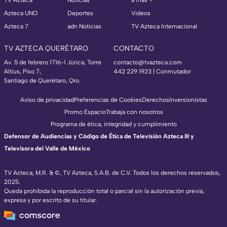
TV Azteca
Noticias
a más +
Azteca UNO
Deportes
Videos
Azteca 7
adn Noticias
TV Azteca Internacional
TV AZTECA QUERÉTARO
CONTACTO
Av. 5 de febrero 1716-1 Júrica, Torre
contacto@tvazteca.com
Altius, Piso 7,
442 229 1923 | Conmutador
Santiago de Querétaro, Qro.
Aviso de privacidad
Preferencias de Cookies
Derechos
Inversionistas
Promo Espacio
Trabaja con nosotros
Programa de ética, integridad y cumplimiento
Defensor de Audiencias y Código de Ética de Televisión Azteca III y
Televisora del Valle de México
TV Azteca, M.R. & ©, TV Azteca, S.A.B. de C.V. Todos los derechos reservados,
2025.
Queda prohibida la reproducción total o parcial sin la autorización previa,
expresa y por escrito de su titular.