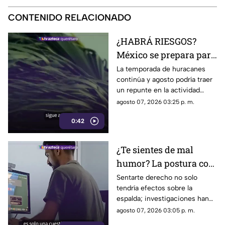
CONTENIDO RELACIONADO
¿HABRÁ RIESGOS?
México se prepara para
otro posible ciclón
La temporada de huracanes
continúa y agosto podría traer
tropical; esta sería la
un repunte en la actividad
fecha
tropical; estos son los
agosto 07, 2026 03:25 p. m.
nombres que siguen en las
0:42
listas oficiales.
¿Te sientes de mal
humor? La postura con
la que pasas el día
Sentarte derecho no solo
tendría efectos sobre la
podría influir
espalda; investigaciones han
encontrado una posible
agosto 07, 2026 03:05 p. m.
relación entre la postura, las