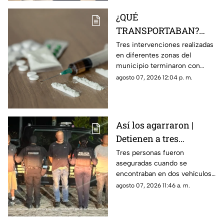
¿QUÉ
TRANSPORTABAN?
Tres personas son
Tres intervenciones realizadas
en diferentes zonas del
detenidas en posesión
municipio terminaron con
de estas sustancia en El
personas aseguradas y
agosto 07, 2026 12:04 p. m.
Marqués
sustancias que serán
analizadas por las autoridades.
Así los agarraron |
Detienen a tres
personas en Huimilpan
Tres personas fueron
aseguradas cuando se
tras localizar presuntas
encontraban en dos vehículos;
sustancias ilegales
durante la intervención fueron
agosto 07, 2026 11:46 a. m.
encontradas diversas
sustancias.