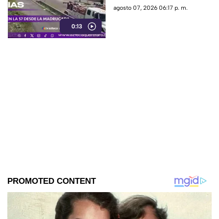
57
desde hace más de 12 horas en
agosto 07, 2026 06:17 p. m.
este tramo de la carretera 57.
0:13