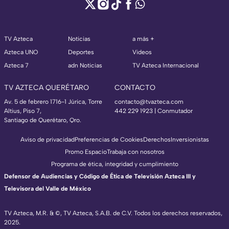
TV Azteca
Noticias
a más +
Azteca UNO
Deportes
Videos
Azteca 7
adn Noticias
TV Azteca Internacional
TV AZTECA QUERÉTARO
CONTACTO
Av. 5 de febrero 1716-1 Júrica, Torre
contacto@tvazteca.com
Altius, Piso 7,
442 229 1923 | Conmutador
Santiago de Querétaro, Qro.
Aviso de privacidad
Preferencias de Cookies
Derechos
Inversionistas
Promo Espacio
Trabaja con nosotros
Programa de ética, integridad y cumplimiento
Defensor de Audiencias y Código de Ética de Televisión Azteca III y
Televisora del Valle de México
TV Azteca, M.R. & ©, TV Azteca, S.A.B. de C.V. Todos los derechos reservados,
2025.