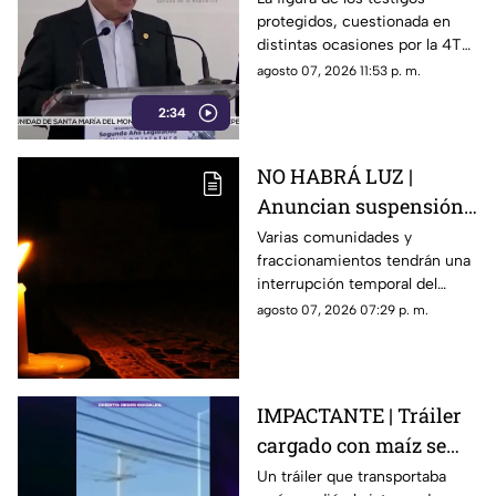
protegidos, cuestionada en
Ayotzinapa
distintas ocasiones por la 4T
cuando es utilizada por
agosto 07, 2026 11:53 p. m.
autoridades de Estados
2:34
Unidos, ahora forma parte de
los elementos de la
investigación contra el
NO HABRÁ LUZ |
exgobernador
Anuncian suspensión
del suministro eléctrico
Varias comunidades y
fraccionamientos tendrán una
en Querétaro; estás
interrupción temporal del
serán las zonas
servicio eléctrico durante
agosto 07, 2026 07:29 p. m.
afectadas
ocho horas este sábado 8 de
agosto.
IMPACTANTE | Tráiler
cargado con maíz se
queda sin frenos y
Un tráiler que transportaba