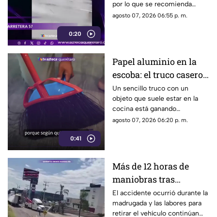
por lo que se recomienda
considerar tiempos de
agosto 07, 2026 06:55 p. m.
traslado.
0:20
Papel aluminio en la
escoba: el truco casero
que se volvió viral
Un sencillo truco con un
objeto que suele estar en la
cocina está ganando
popularidad entre quienes
agosto 07, 2026 06:20 p. m.
buscan facilitar las labores de
0:41
limpieza en casa.
Más de 12 horas de
maniobras tras
volcadura de unidad
El accidente ocurrió durante la
madrugada y las labores para
pesada en la carretera
retirar el vehículo continúan