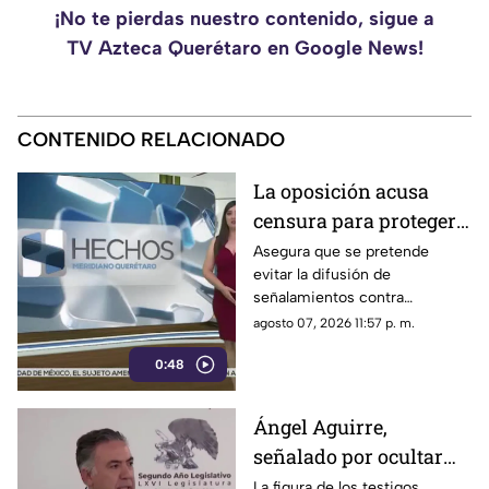
¡No te pierdas nuestro contenido, sigue a
TV Azteca Querétaro en Google News!
CONTENIDO RELACIONADO
La oposición acusa
censura para proteger a
presuntos
Asegura que se pretende
evitar la difusión de
narcopolíticos
señalamientos contra
vinculados a la 4T
presuntos narcopolíticos
agosto 07, 2026 11:57 p. m.
vinculados a la 4T
0:48
Ángel Aguirre,
señalado por ocultar
evidencia del caso
La figura de los testigos