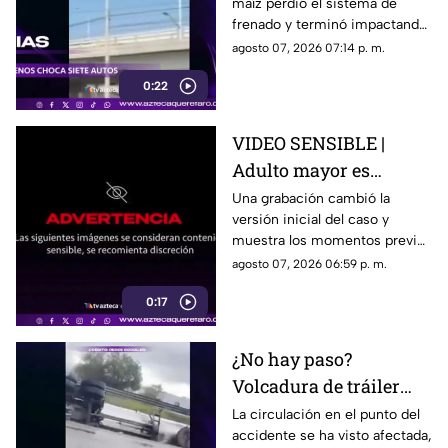
maíz perdió el sistema de
embiste a siete
frenado y terminó impactando
vehículos
a siete vehículos que
agosto 07, 2026 07:14 p. m.
permanecían detenidos ante
0:22
un semáforo.
VIDEO SENSIBLE |
Adulto mayor es
atropell4do por tráiler;
Una grabación cambió la
versión inicial del caso y
fue empujado antes de
muestra los momentos previos
m0rir
al atropellamiento ocurrido en
agosto 07, 2026 06:59 p. m.
la colonia Victoria.
0:17
¿No hay paso?
Volcadura de tráiler
colapsa este punto de la
La circulación en el punto del
accidente se ha visto afectada,
carretera 57