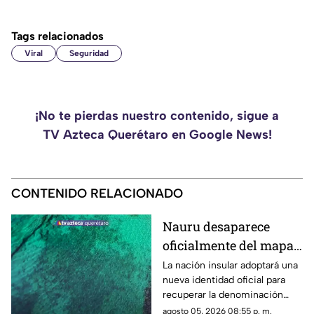
Tags relacionados
Viral
Seguridad
¡No te pierdas nuestro contenido, sigue a
TV Azteca Querétaro en Google News!
CONTENIDO RELACIONADO
Nauru desaparece
oficialmente del mapa:
el pequeño país cambia
La nación insular adoptará una
nueva identidad oficial para
de nombre
recuperar la denominación
utilizada por sus propios
agosto 05, 2026 08:55 p. m.