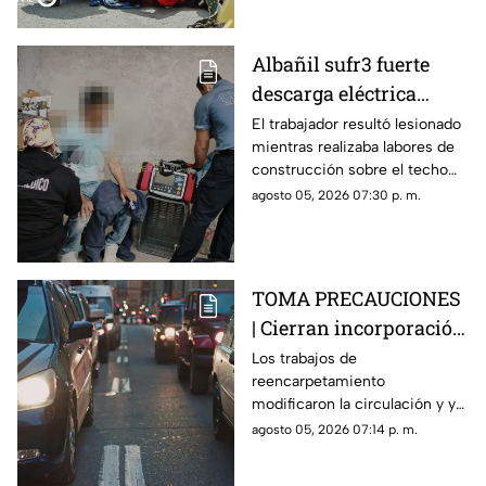
Albañil sufr3 fuerte
descarga eléctrica
mientras trabajaba en
El trabajador resultó lesionado
mientras realizaba labores de
una azotea de San José
construcción sobre el techo
Buenavista
de una vivienda y tuvo que
agosto 05, 2026 07:30 p. m.
recibir atención médica.
TOMA PRECAUCIONES
| Cierran incorporación
hacia la carretera 57;
Los trabajos de
reencarpetamiento
esta es la zona afectada
modificaron la circulación y ya
generan carga vehicular en el
agosto 05, 2026 07:14 p. m.
acceso con dirección a la
capital queretana.