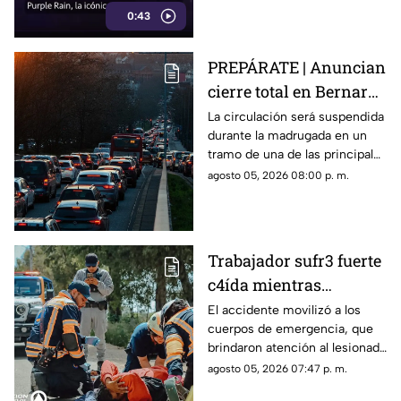
0:43
PREPÁRATE | Anuncian
cierre total en Bernardo
Quintana; este será el
La circulación será suspendida
durante la madrugada en un
horario
tramo de una de las principales
vialidades de Querétaro.
agosto 05, 2026 08:00 p. m.
Trabajador sufr3 fuerte
c4ída mientras
trabajaba en Guadalupe
El accidente movilizó a los
cuerpos de emergencia, que
La Venta
brindaron atención al lesionado
antes de trasladarlo a un
agosto 05, 2026 07:47 p. m.
hospital para su valoración.