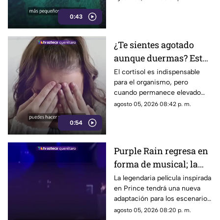
habitantes desde hace
0:43
generaciones.
¿Te sientes agotado
aunque duermas? Estos
hábitos pueden ayudar
El cortisol es indispensable
para el organismo, pero
a regular el cortisol
cuando permanece elevado
por largos periodos puede
agosto 05, 2026 08:42 p. m.
influir en el sueño, el estrés y
0:54
la energía diaria.
Purple Rain regresa en
forma de musical; la
historia de Prince
La legendaria película inspirada
en Prince tendrá una nueva
llegará renovada
adaptación para los escenarios
con un enfoque distinto al de
agosto 05, 2026 08:20 p. m.
la cinta original.