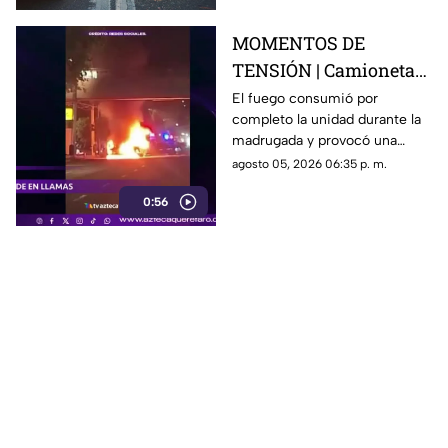
MOMENTOS DE
TENSIÓN | Camioneta
termina calcinada
El fuego consumió por
completo la unidad durante la
sobre avenida
madrugada y provocó una
Constituyentes; así se
intensa movilización en una de
agosto 05, 2026 06:35 p. m.
vivió el momento
las vialidades más transitadas
0:56
de Querétaro.