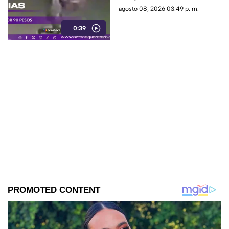
interceptada por un hombre
agosto 08, 2026 03:49 p. m.
que presuntamente le quitó el
0:39
dinero que llevaba.