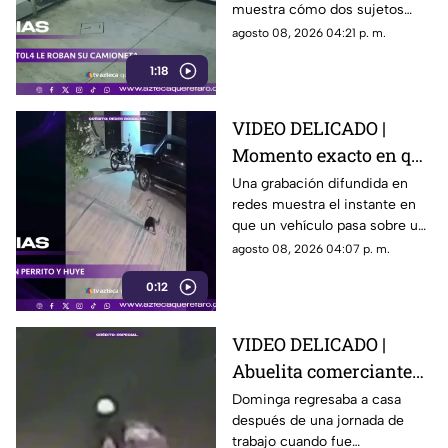
muestra cómo dos sujetos
su camioneta
obligaron a un conductor y a
agosto 08, 2026 04:21 p. m.
su acompañante a bajar del
1:18
vehículo.
VIDEO DELICADO |
Momento exacto en que
camioneta atropella a
Una grabación difundida en
redes muestra el instante en
un perro y conductor
que un vehículo pasa sobre un
escapa
perro y continúa su camino sin
agosto 08, 2026 04:07 p. m.
detenerse.
0:12
VIDEO DELICADO |
Abuelita comerciante
es as3sin4da en Puebla
Dominga regresaba a casa
después de una jornada de
por 90 pesos
trabajo cuando fue