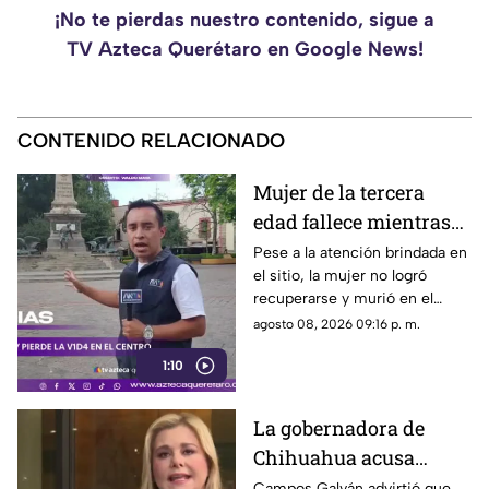
¡No te pierdas nuestro contenido, sigue a
TV Azteca Querétaro en Google News!
CONTENIDO RELACIONADO
Mujer de la tercera
edad fallece mientras
caminaba por el Centro
Pese a la atención brindada en
el sitio, la mujer no logró
de Querétaro
recuperarse y murió en el
lugar.
agosto 08, 2026 09:16 p. m.
1:10
La gobernadora de
Chihuahua acusa
posible censura
Campos Galván advirtió que