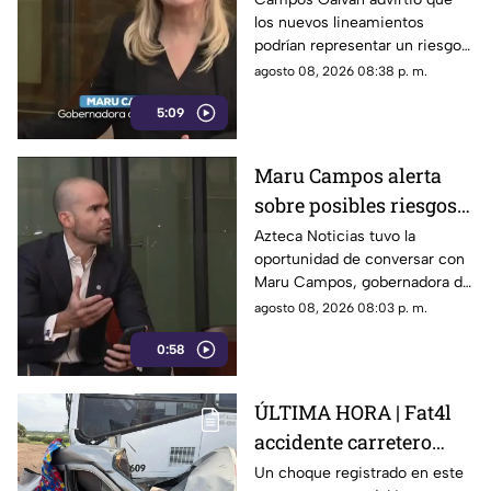
los nuevos lineamientos
impulsada desde el
podrían representar un riesgo
Gobierno Federal
para la libertad de expresión
agosto 08, 2026 08:38 p. m.
5:09
Maru Campos alerta
sobre posibles riesgos
para la libertad de
Azteca Noticias tuvo la
oportunidad de conversar con
expresión
Maru Campos, gobernadora de
Chihuahua, quien habló sobre
agosto 08, 2026 08:03 p. m.
los nuevos lineamientos que,
0:58
de acuerdo con su postura,
podrían representar un riesgo
para la libertad de expresión
ÚLTIMA HORA | Fat4l
accidente carretero
deja una mujer y un
Un choque registrado en este