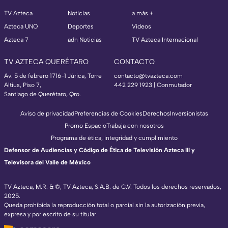
TV Azteca
Noticias
a más +
Azteca UNO
Deportes
Videos
Azteca 7
adn Noticias
TV Azteca Internacional
TV AZTECA QUERÉTARO
CONTACTO
Av. 5 de febrero 1716-1 Júrica, Torre
contacto@tvazteca.com
Altius, Piso 7,
442 229 1923 | Conmutador
Santiago de Querétaro, Qro.
Aviso de privacidad
Preferencias de Cookies
Derechos
Inversionistas
Promo Espacio
Trabaja con nosotros
Programa de ética, integridad y cumplimiento
Defensor de Audiencias y Código de Ética de Televisión Azteca III y
Televisora del Valle de México
TV Azteca, M.R. & ©, TV Azteca, S.A.B. de C.V. Todos los derechos reservados,
2025.
Queda prohibida la reproducción total o parcial sin la autorización previa,
expresa y por escrito de su titular.