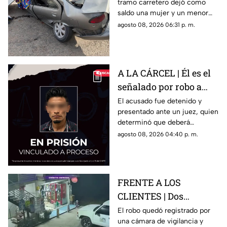
tramo carretero dejó como
niño mu3rtos en San
saldo una mujer y un menor
Juan del Río
sin vida, además de una
agosto 08, 2026 06:31 p. m.
persona lesionada.
A LA CÁRCEL | Él es el
señalado por robo a
una casa en Santa Rosa
El acusado fue detenido y
presentado ante un juez, quien
Jáuregui
determinó que deberá
permanecer en prisión
agosto 08, 2026 04:40 p. m.
preventiva mientras avanza la
investigación.
FRENTE A LOS
CLIENTES | Dos
hombres enc4ñonan a
El robo quedó registrado por
una cámara de vigilancia y
conductor y se llevan