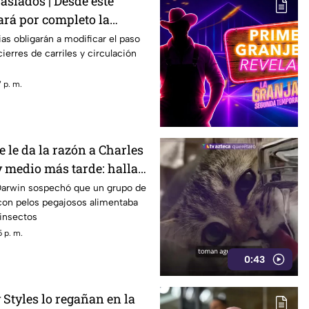
raslados | Desde este
rá por completo la
n Bernardo Quintana
ias obligarán a modificar el paso
ierres de carriles y circulación
 p. m.
e le da la razón a Charles
y medio más tarde: hallan
arnívora
Darwin sospechó que un grupo de
con pelos pegajosos alimentaba
insectos
 p. m.
0:43
 Styles lo regañan en la