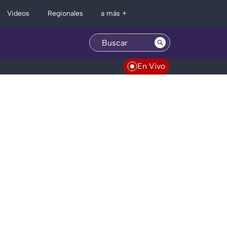
Regionales
Videos
a más +
En Vivo