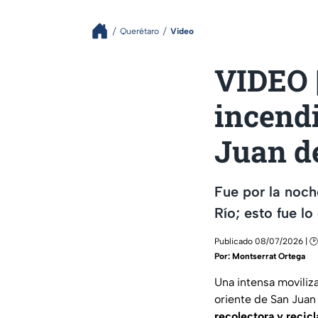
Querétaro
Video
VIDEO |
incend
Juan de
Fue por la noch
Río; esto fue l
Publicado 08/07/2026 | 🕑
Por:
Montserrat Ortega
Una intensa moviliz
oriente de San Juan
recolectora y recic