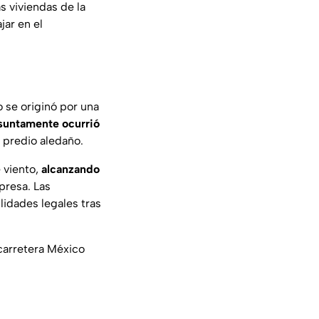
as viviendas de la
jar en el
o se originó por una
suntamente ocurrió
n predio aledaño.
e viento,
alcanzando
presa. Las
lidades legales tras
carretera México