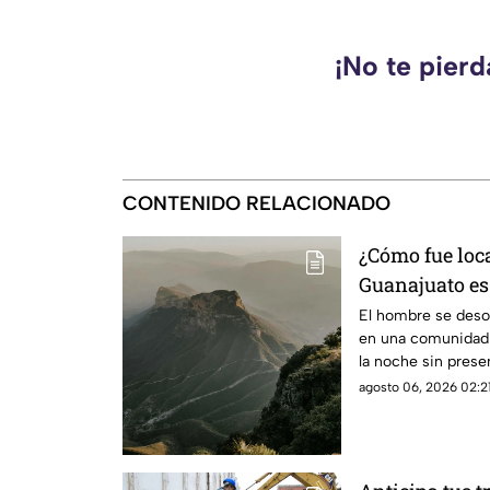
¡No te pier
CONTENIDO RELACIONADO
¿Cómo fue loc
Guanajuato es
Gorda de Quer
El hombre se desor
en una comunidad 
la noche sin presen
agosto 06, 2026 02:21