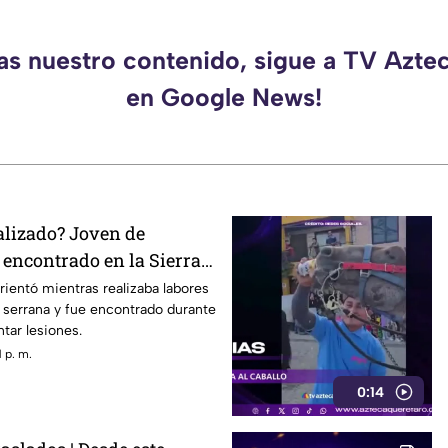
das nuestro contenido, sigue a TV Azte
en Google News!
alizado? Joven de
 encontrado en la Sierra
étaro
ientó mientras realizaba labores
serrana y fue encontrado durante
tar lesiones.
 p. m.
0:14