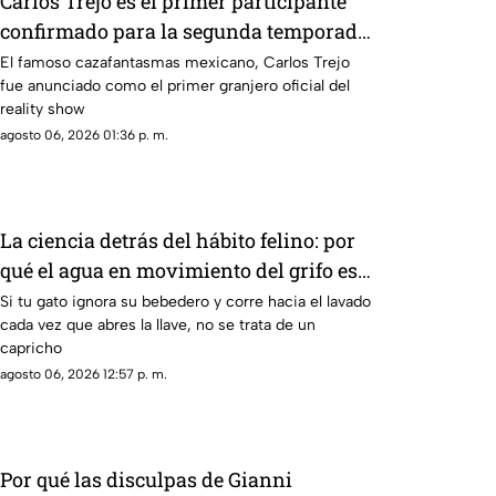
Carlos Trejo es el primer participante
confirmado para la segunda temporada
de 'La Granja VIP’
El famoso cazafantasmas mexicano, Carlos Trejo
fue anunciado como el primer granjero oficial del
reality show
agosto 06, 2026 01:36 p. m.
La ciencia detrás del hábito felino: por
qué el agua en movimiento del grifo es
irresistible para los gatos
Si tu gato ignora su bebedero y corre hacia el lavado
cada vez que abres la llave, no se trata de un
capricho
agosto 06, 2026 12:57 p. m.
Por qué las disculpas de Gianni