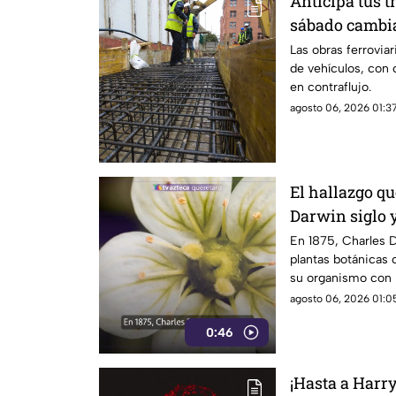
Anticipa tus t
sábado cambia
circulación e
Las obras ferroviar
de vehículos, con c
en contraflujo.
agosto 06, 2026 01:37
El hallazgo qu
Darwin siglo 
rara planta c
En 1875, Charles 
plantas botánicas 
su organismo con 
agosto 06, 2026 01:05
0:46
¡Hasta a Harry