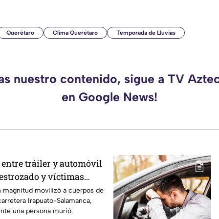
Querétaro
Clima Querétaro
Temporada de Lluvias
das nuestro contenido, sigue a TV Azte
en Google News!
entre tráiler y automóvil
destrozado y víctimas
a Irapuato Salamanca
 magnitud movilizó a cuerpos de
carretera Irapuato-Salamanca,
nte una persona murió.