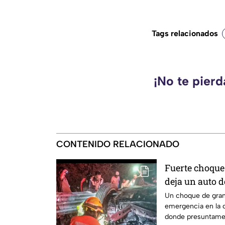
Tags relacionados
¡No te pier
CONTENIDO RELACIONADO
Fuerte choque 
deja un auto 
m0rt4les en l
Un choque de gran
emergencia en la 
donde presuntame