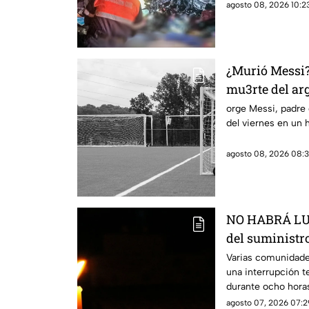
agosto 08, 2026 10:23
¿Murió Messi? 
mu3rte del ar
orge Messi, padre 
del viernes en un h
agosto 08, 2026 08:3
NO HABRÁ LUZ
del suministro
estás serán la
Varias comunidade
una interrupción t
durante ocho hora
agosto 07, 2026 07:2