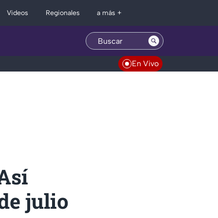
Regionales
Videos
a más +
En Vivo
Así
de julio