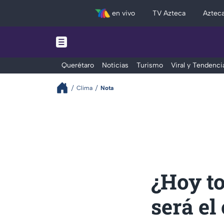
en vivo
TV Azteca
Aztec
Querétaro
Noticias
Turismo
Viral y Tendenci
Clima
Nota
¿Hoy to
será el