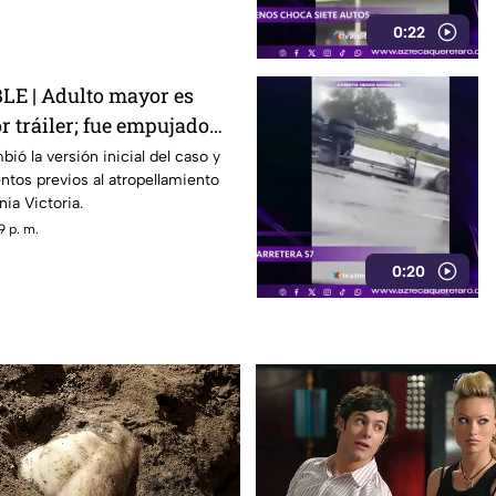
0:22
E | Adulto mayor es
r tráiler; fue empujado
r
ió la versión inicial del caso y
tos previos al atropellamiento
nia Victoria.
9 p. m.
0:20