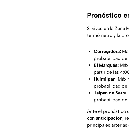
Pronóstico e
Si vives en la Zona 
termómetro y la prob
Corregidora:
Máx
probabilidad de l
El Marqués:
Máxi
partir de las 4:0
Huimilpan
: Máxi
probabilidad de 
Jalpan de Serra
:
probabilidad de 
Ante el pronóstico d
con anticipación
, r
principales arterias