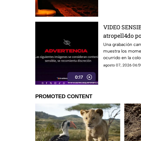
VIDEO SENSIBL
atropell4do po
antes de m0ri
Una grabación camb
muestra los momen
ocurrido en la colo
agosto 07, 2026 06:5
0:17