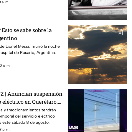
 a. m.
Esto se sabe sobre la
gentino
de Lionel Messi, murió la noche
ospital de Rosario, Argentina.
2 a. m.
 | Anuncian suspensión
 eléctrico en Querétaro;
s zonas afectadas
s y fraccionamientos tendrán
emporal del servicio eléctrico
s este sábado 8 de agosto.
9 p. m.