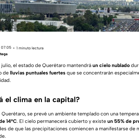
 07:05
1 minuto lectura
tega
 julio, el estado de Querétaro mantendrá
un cielo nublado
dur
o de
lluvias puntuales fuertes
que se concentrarán especialme
tidad.
el clima en la capital?
de Querétaro, se prevé un ambiente templado con una temper
de 14°C
. El cielo permanecerá cubierto y existe
un 55% de pro
ades de que las precipitaciones comiencen a manifestarse de
de.