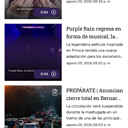
por largos periodos puede
agosto 05, 2026 08:42 p. m.
influir en el sueño, el estrés y
0:54
la energía diaria.
Purple Rain regresa en
forma de musical; la
historia de Prince
La legendaria película inspirada
en Prince tendrá una nueva
llegará renovada
adaptación para los escenarios
con un enfoque distinto al de
agosto 05, 2026 08:20 p. m.
la cinta original.
0:43
PREPÁRATE | Anuncian
cierre total en Bernardo
Quintana; este será el
La circulación será suspendida
durante la madrugada en un
horario
tramo de una de las principales
vialidades de Querétaro.
agosto 05, 2026 08:00 p. m.