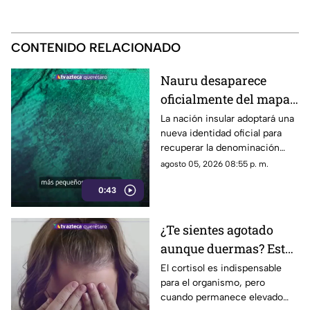
CONTENIDO RELACIONADO
Nauru desaparece
oficialmente del mapa:
el pequeño país cambia
La nación insular adoptará una
nueva identidad oficial para
de nombre
recuperar la denominación
utilizada por sus propios
agosto 05, 2026 08:55 p. m.
habitantes desde hace
0:43
generaciones.
¿Te sientes agotado
aunque duermas? Estos
hábitos pueden ayudar
El cortisol es indispensable
para el organismo, pero
a regular el cortisol
cuando permanece elevado