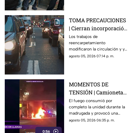
TOMA PRECAUCIONES
| Cierran incorporación
hacia la carretera 57;
Los trabajos de
reencarpetamiento
esta es la zona afectada
modificaron la circulación y ya
generan carga vehicular en el
agosto 05, 2026 07:14 p. m.
acceso con dirección a la
capital queretana.
MOMENTOS DE
TENSIÓN | Camioneta
termina calcinada
El fuego consumió por
completo la unidad durante la
sobre avenida
madrugada y provocó una
Constituyentes; así se
intensa movilización en una de
agosto 05, 2026 06:35 p. m.
vivió el momento
las vialidades más transitadas
0:56
de Querétaro.