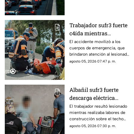
Trabajador sufr3 fuerte
c4ída mientras
trabajaba en Guadalupe
El accidente movilizó a los
cuerpos de emergencia, que
La Venta
brindaron atención al lesionado
antes de trasladarlo a un
agosto 05, 2026 07:47 p. m.
hospital para su valoración.
Albañil sufr3 fuerte
descarga eléctrica
mientras trabajaba en
El trabajador resultó lesionado
mientras realizaba labores de
una azotea de San José
construcción sobre el techo
Buenavista
de una vivienda y tuvo que
agosto 05, 2026 07:30 p. m.
recibir atención médica.