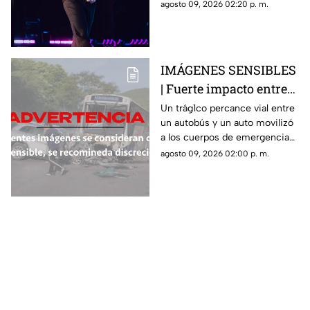
detalles del concierto que
agosto 09, 2026 02:20 p. m.
promete encender a Querétaro
IMÁGENES SENSIBLES
| Fuerte impacto entre
autobús y vehículo deja
Un trág1co percance vial entre
un autobús y un auto movilizó
saldo fatal y nueve
a los cuerpos de emergencia
heridos
en Morelos
agosto 09, 2026 02:00 p. m.