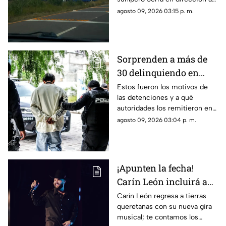
Serra
Mompaní
agosto 09, 2026 03:15 p. m.
Sorprenden a más de
30 delinquiendo en
Querétaro y
Estos fueron los motivos de
las detenciones y a qué
Tequisquiapan
autoridades los remitieron en
Querétaro y Tequisquiapan
agosto 09, 2026 03:04 p. m.
¡Apunten la fecha!
Carín León incluirá a
Querétaro en su 'Muda
Carín León regresa a tierras
queretanas con su nueva gira
Tour 2026' y esto es
musical; te contamos los
todo lo que debes saber