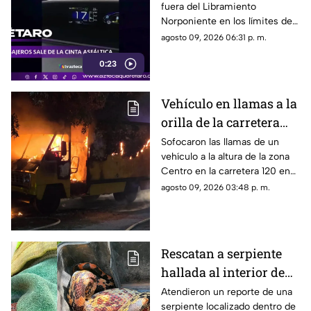
fuera del Libramiento
Norponiente involucra
Norponiente en los límites de
a unidad de transporte
Corregidora y Apaseo El
agosto 09, 2026 06:31 p. m.
de trabajadores
Grande
0:23
Vehículo en llamas a la
orilla de la carretera
120 en Cadereyta
Sofocaron las llamas de un
vehículo a la altura de la zona
provoca intensa
Centro en la carretera 120 en
movilización de rescate
Cadereyta
agosto 09, 2026 03:48 p. m.
Rescatan a serpiente
hallada al interior de
una vivienda en
Atendieron un reporte de una
serpiente localizado dentro de
Cadereyta de Montes