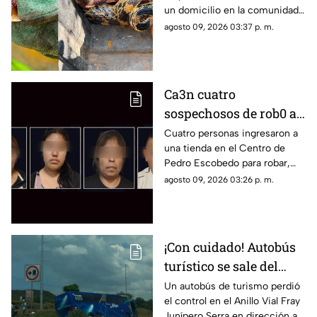
un domicilio en la comunidad
de Los Llanitos
agosto 09, 2026 03:37 p. m.
Ca3n cuatro
sospechosos de rob0 a
comercio sobre la
Cuatro personas ingresaron a
una tienda en el Centro de
Autopista 57 en
Pedro Escobedo para robar,
Querétaro
fueron detenidos sobre la
agosto 09, 2026 03:26 p. m.
autopista 57
¡Con cuidado! Autobús
turístico se sale del
camino en el Anillo
Un autobús de turismo perdió
el control en el Anillo Vial Fray
Vial Fray Junípero
Junípero Serra en dirección a