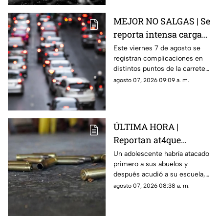
MEJOR NO SALGAS | Se
reporta intensa carga
vehicular HOY en la
Este viernes 7 de agosto se
registran complicaciones en
autopista México
distintos puntos de la carretera
Querétaro
57; toma precauciones y
agosto 07, 2026 09:09 a. m.
anticipa tu salida.
ÚLTIMA HORA |
Reportan at4que
arm4do en secundaria;
Un adolescente habría atacado
primero a sus abuelos y
reportan mu3rtos y
después acudió a su escuela,
decenas de heridos
donde abrió fuego contra
agosto 07, 2026 08:38 a. m.
(+VIDEO DELICADO)
profesores y trabajadores.