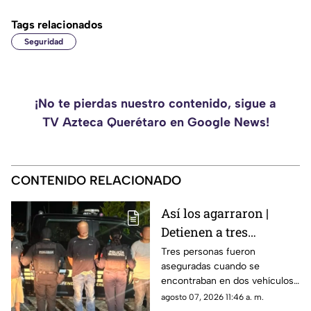
Tags relacionados
Seguridad
¡No te pierdas nuestro contenido, sigue a
TV Azteca Querétaro en Google News!
CONTENIDO RELACIONADO
Así los agarraron |
Detienen a tres
personas en Huimilpan
Tres personas fueron
aseguradas cuando se
tras localizar presuntas
encontraban en dos vehículos;
sustancias ilegales
durante la intervención fueron
agosto 07, 2026 11:46 a. m.
encontradas diversas