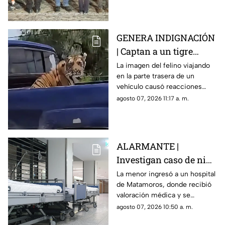
sustancias.
GENERA INDIGNACIÓN
| Captan a un tigre
amarrado del cuello a
La imagen del felino viajando
en la parte trasera de un
bordo de una
vehículo causó reacciones
camioneta
entre usuarios, mientras se
agosto 07, 2026 11:17 a. m.
desconoce quién lo trasladaba
y bajo qué condiciones.
ALARMANTE |
Investigan caso de niña
de 11 años con 5 meses
La menor ingresó a un hospital
de Matamoros, donde recibió
de embarazo; aquí
valoración médica y se
ocurrió
activaron medidas para
agosto 07, 2026 10:50 a. m.
atender su estado de salud y