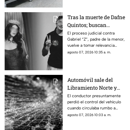
proteger sus derechos.
Tras la muerte de Dafne
Quintos; buscan
justicia por presunto
El proceso judicial contra
Gabriel “Z”, padre de la menor,
4buso a su integridad
vuelve a tomar relevancia
íntima
semanas después de la muerte
agosto 07, 2026 10:35 a. m.
de Dafne al interior de una
academia militarizada.
Automóvil sale del
Libramiento Norte y
termina contra un
El conductor presuntamente
perdió el control del vehículo
puesto de fresas
cuando circulaba rumbo a
Salamanca y terminó dentro de
agosto 07, 2026 10:03 a. m.
un negocio que se encontraba
abierto.