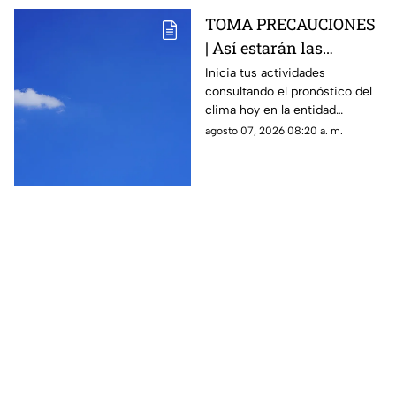
TOMA PRECAUCIONES
| Así estarán las
condiciones del clima
Inicia tus actividades
consultando el pronóstico del
HOY en Querétaro
clima hoy en la entidad
queretana y sus municipios.
agosto 07, 2026 08:20 a. m.