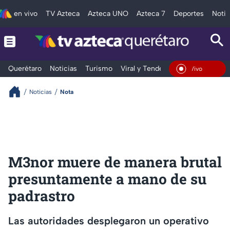
en vivo
TV Azteca
Azteca UNO
Azteca 7
Deportes
Notic
Querétaro
Noticias
Turismo
Viral y Tendencia
Clima
Depo
En Vivo
Noticias
Nota
M3nor muere de manera brutal
presuntamente a mano de su
padrastro
Las autoridades desplegaron un operativo