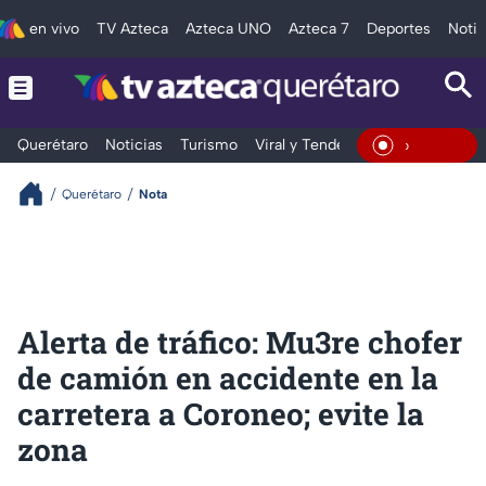
en vivo
TV Azteca
Azteca UNO
Azteca 7
Deportes
Notic
Querétaro
Noticias
Turismo
Viral y Tendencia
Clima
Depo
En Vivo
Querétaro
Nota
Alerta de tráfico: Mu3re chofer
de camión en accidente en la
carretera a Coroneo; evite la
zona