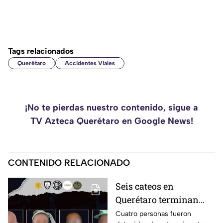
Tags relacionados
Querétaro
Accidentes Viales
¡No te pierdas nuestro contenido, sigue a
TV Azteca Querétaro en Google News!
CONTENIDO RELACIONADO
Seis cateos en
Querétaro terminan
con cuatro detenidos y
Cuatro personas fueron