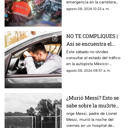
emergencia en la carretera
Irapuato Salamanca
Irapuato-Salamanca, donde
agosto 08, 2026 10:23 a. m.
presuntamente una persona
murió.
NO TE COMPLIQUES |
Así se encuentra el
tráfico HOY en la
Este sábado no olvides
consultar el estado del tráfico
autopista México
en la autopista México-
Querétaro
Querétaro.
agosto 08, 2026 08:57 a. m.
¿Murió Messi? Esto se
sabe sobre la mu3rte
del argentino
orge Messi, padre de Lionel
Messi, murió la noche del
viernes en un hospital de