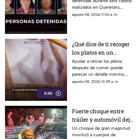
detenidas durante seis cateos
el aseguramiento de
realizados en Querétaro,
presuntas dr0gas
donde también se localizaron
agosto 08, 2026 11:06 a. m.
presuntos narcóticos.
¿Qué dice de ti recoger
los platos en un
restaurante? Este
Ayudar a retirar los platos
después de comer puede
pequeño gesto podría
parecer un detalle mínimo,
revelar algunos rasgos
pero este comportamiento
agosto 08, 2026 10:39 a. m.
de tu personalidad
está relacionado con distintas
0:45
formas de interacción social.
Fuerte choque entre
tráiler y automóvil deja
un auto destrozado y
Un choque de gran magnitud
movilizó a cuerpos de
víctimas m0rt4les en la