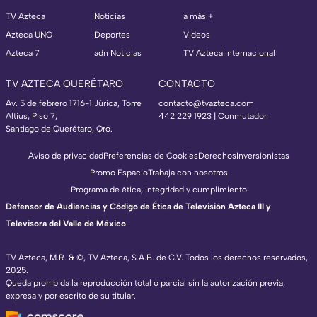
TV Azteca
Noticias
a más +
Azteca UNO
Deportes
Videos
Azteca 7
adn Noticias
TV Azteca Internacional
TV AZTECA QUERÉTARO
CONTACTO
Av. 5 de febrero 1716-1 Júrica, Torre
contacto@tvazteca.com
Altius, Piso 7,
442 229 1923 | Conmutador
Santiago de Querétaro, Qro.
Aviso de privacidad
Preferencias de Cookies
Derechos
Inversionistas
Promo Espacio
Trabaja con nosotros
Programa de ética, integridad y cumplimiento
Defensor de Audiencias y Código de Ética de Televisión Azteca III y
Televisora del Valle de México
TV Azteca, M.R. & ©, TV Azteca, S.A.B. de C.V. Todos los derechos reservados,
2025.
Queda prohibida la reproducción total o parcial sin la autorización previa,
expresa y por escrito de su titular.