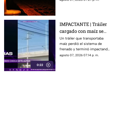
afectadas
ocho horas este sábado 8 de
agosto.
IMPACTANTE | Tráiler
cargado con maíz se
queda sin frenos y
Un tráiler que transportaba
maíz perdió el sistema de
embiste a siete
frenado y terminó impactando
vehículos
a siete vehículos que
agosto 07, 2026 07:14 p. m.
permanecían detenidos ante
0:22
un semáforo.