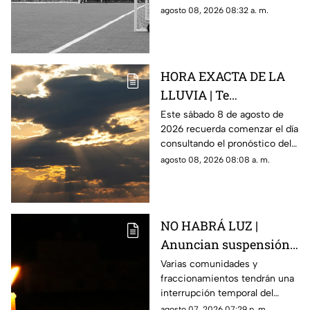
Rosario, Argentina.
agosto 08, 2026 08:32 a. m.
HORA EXACTA DE LA
LLUVIA | Te
compartimos el
Este sábado 8 de agosto de
2026 recuerda comenzar el día
pronóstico del clima
consultando el pronóstico del
HOY en Querétaro
clima en Querétaro.
agosto 08, 2026 08:08 a. m.
NO HABRÁ LUZ |
Anuncian suspensión
del suministro eléctrico
Varias comunidades y
fraccionamientos tendrán una
en Querétaro; estás
interrupción temporal del
serán las zonas
servicio eléctrico durante
agosto 07, 2026 07:29 p. m.