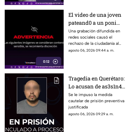
El video de una joven
pateand0 a un poni
crea indignación en
Una grabación difundida en
redes sociales causó el
redes
rechazo de la ciudadanía al
mostrar el momento en que
agosto 06, 2026 09:44 a. m.
una joven agred3 a patadas a
0:12
un poni
Tragedia en Querétaro:
Lo acusan de as3s1n4r
al exesposo de su
Se le impuso la medida
cautelar de prisión preventiva
pareja
justificada
agosto 06, 2026 09:29 a. m.