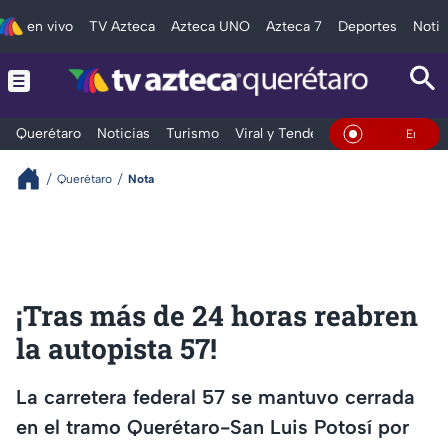
en vivo
TV Azteca
Azteca UNO
Azteca 7
Deportes
Notic
Querétaro
Noticias
Turismo
Viral y Tendencia
Clima
Depo
En Vivo
Querétaro
Nota
¡Tras más de 24 horas reabren
la autopista 57!
La carretera federal 57 se mantuvo cerrada
en el tramo Querétaro-San Luis Potosí por