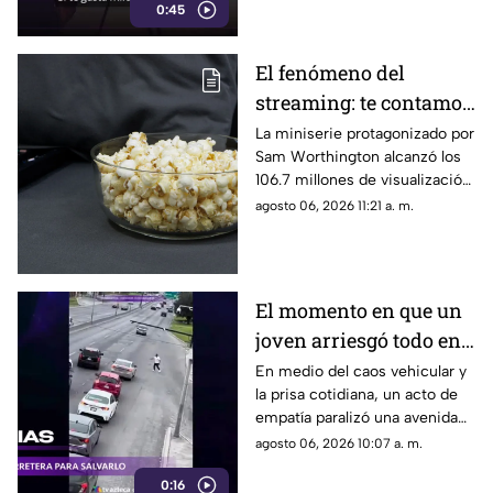
0:45
El fenómeno del
streaming: te contamos
de qué miniserie se
La miniserie protagonizado por
Sam Worthington alcanzó los
trata y por qué está
106.7 millones de visualización
atrapando a millones
en solo 46 días
agosto 06, 2026 11:21 a. m.
El momento en que un
joven arriesgó todo en
plena avenida para
En medio del caos vehicular y
la prisa cotidiana, un acto de
rescatar a un perro
empatía paralizó una avenida
asustado
cuando un joven detuvo el
agosto 06, 2026 10:07 a. m.
tráfico
0:16