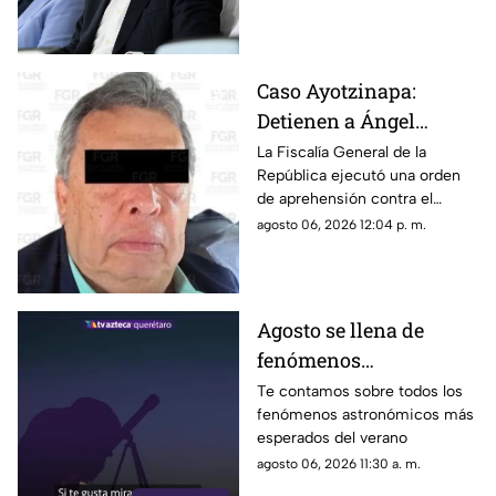
UEFA y diversas figuras
ratificaron su rechazo a la
gestión de Gianni Infantino
Caso Ayotzinapa:
Detienen a Ángel
Aguirre, exgobernador
La Fiscalía General de la
República ejecutó una orden
de Guerrero
de aprehensión contra el
exmandatario de Guerrero por
agosto 06, 2026 12:04 p. m.
su presunta participación en el
caso de Ayotzinapa
Agosto se llena de
fenómenos
astronómicos: las
Te contamos sobre todos los
fenómenos astronómicos más
fechas para verlos
esperados del verano
gratis desde Querétaro
agosto 06, 2026 11:30 a. m.