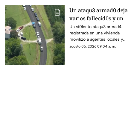
Un ataqu3 armad0 deja
varios fallecid0s y un
herido en una
Un vi0lento ataqu3 armad4
registrada en una vivienda
vivienda: esto es lo que
movilizó a agentes locales y
han confirmado las
estatales; se confirman varias
agosto 06, 2026 09:04 a. m.
autoridades
víctimas m0rtales y descartan
peligro activo