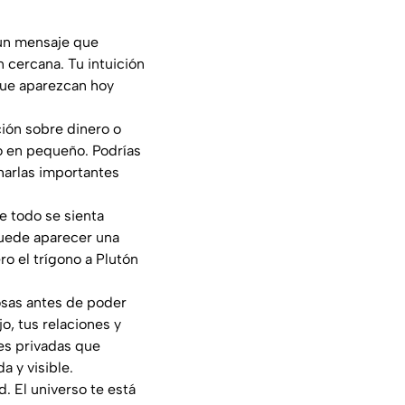
 un mensaje que
n cercana. Tu intuición
 que aparezcan hoy
ión sobre dinero o
o en pequeño. Podrías
charlas importantes
e todo se sienta
Puede aparecer una
ro el trígono a Plutón
cosas antes de poder
o, tus relaciones y
es privadas que
 y visible.
. El universo te está