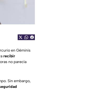
rcurio en Géminis
ra
recibir
oras no parecía
empo. Sin embargo,
 seguridad