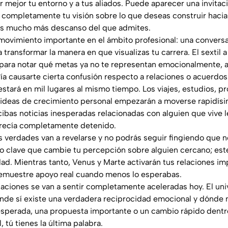
r mejor tu entorno y a tus aliados. Puede aparecer una invitac
completamente tu visión sobre lo que deseas construir hacia
as mucho más descanso del que admites.
 movimiento importante en el ámbito profesional: una conversa
 transformar la manera en que visualizas tu carrera. El sextil 
para notar qué metas ya no te representan emocionalmente, a
a causarte cierta confusión respecto a relaciones o acuerdos
estará en mil lugares al mismo tiempo. Los viajes, estudios, pr
o ideas de crecimiento personal empezarán a moverse rapidís
ibas noticias inesperadas relacionadas con alguien que vive l
recía completamente detenido.
as verdades van a revelarse y no podrás seguir fingiendo que n
o clave que cambie tu percepción sobre alguien cercano; este
ad. Mientras tanto, Venus y Marte activarán tus relaciones i
demuestre apoyo real cuando menos lo esperabas.
elaciones se van a sentir completamente aceleradas hoy. El un
nde sí existe una verdadera reciprocidad emocional y dónde 
sperada, una propuesta importante o un cambio rápido dentro
l, tú tienes la última palabra.