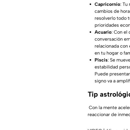
Capricornio
: Tu
cambios de horar
resolverlo todo 
prioridades econ
Acuario
: Con el
conversación emo
relacionada con 
en tu hogar o fam
Piscis
: Se mueve
estabilidad pers
Puede presentars
signo va a amplif
Tip astrológi
Con la mente aceler
reaccionar de inmed