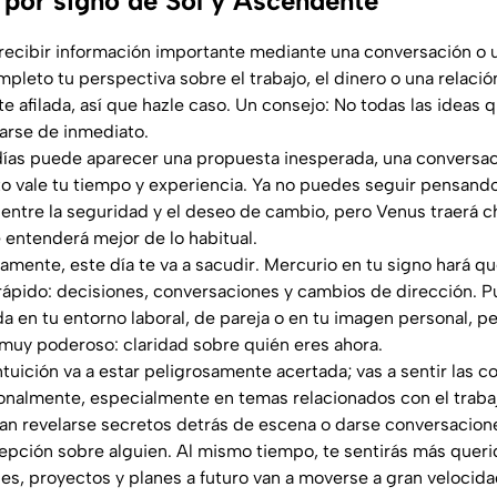
 por signo de Sol y Ascendente
a recibir información importante mediante una conversación o
pleto tu perspectiva sobre el trabajo, el dinero o una relació
 afilada, así que hazle caso. Un consejo: No todas las ideas
arse de inmediato.
 días puede aparecer una propuesta inesperada, una conversac
o vale tu tiempo y experiencia. Ya no puedes seguir pensand
a entre la seguridad y el deseo de cambio, pero Venus traerá 
 entenderá mejor de lo habitual.
amente, este día te va a sacudir. Mercurio en tu signo hará qu
ápido: decisiones, conversaciones y cambios de dirección. 
a en tu entorno laboral, de pareja o en tu imagen personal, pe
 muy poderoso: claridad sobre quién eres ahora.
intuición va a estar peligrosamente acertada; vas a sentir las 
onalmente, especialmente en temas relacionados con el trabaj
an revelarse secretos detrás de escena o darse conversacion
pción sobre alguien. Al mismo tiempo, te sentirás más querida
es, proyectos y planes a futuro van a moverse a gran velocidad