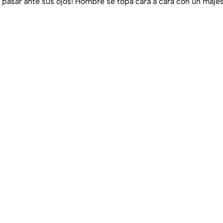
a pasar ante sus ojos! Hombre se topa cara a cara con un majes