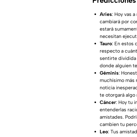
Predicciones
Aries
: Hoy vas 
cambiará por com
estará sumamente
necesitan ejecut
Tauro
: En estos
respecto a cuánt
sentirte dividid
donde alguien te
Géminis
: Honest
muchísimo más r
noticia inesperad
te otorgará algo
Cáncer
: Hoy tu 
entenderlas raci
amistades. Podrí
cambien tu perce
Leo
: Tus amistad