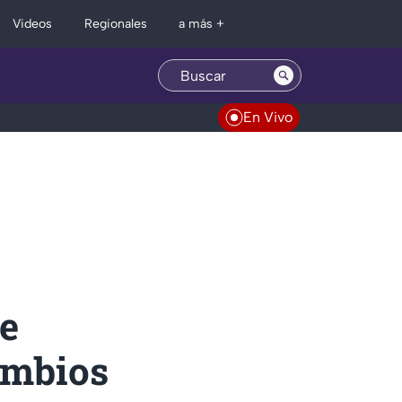
Regionales
Videos
a más +
En Vivo
e
ambios