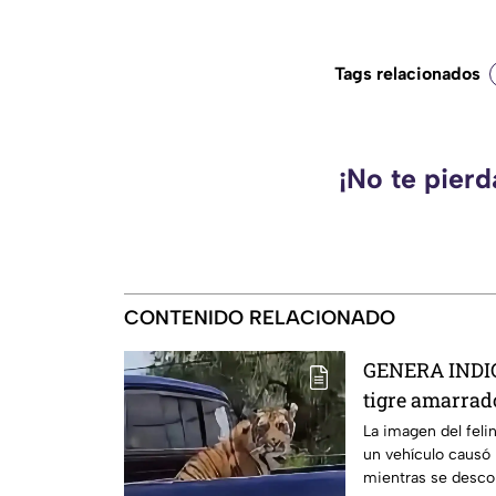
Tags relacionados
¡No te pier
CONTENIDO RELACIONADO
GENERA INDIG
tigre amarrado
una camionet
La imagen del felin
un vehículo causó 
mientras se descon