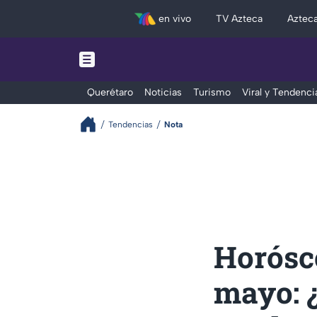
en vivo
TV Azteca
Aztec
Querétaro
Noticias
Turismo
Viral y Tendenci
Tendencias
Nota
Horósc
mayo: 