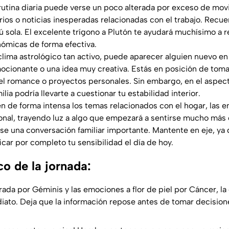
 rutina diaria puede verse un poco alterada por exceso de mov
ios o noticias inesperadas relacionadas con el trabajo. Recu
tú sola. El excelente trígono a Plutón te ayudará muchísimo a r
ómicas de forma efectiva.
 clima astrológico tan activo, puede aparecer alguien nuevo e
cionante o una idea muy creativa. Estás en posición de toma
el romance o proyectos personales. Sin embargo, en el aspec
ilia podría llevarte a cuestionar tu estabilidad interior.
n de forma intensa los temas relacionados con el hogar, las 
onal, trayendo luz a algo que empezará a sentirse mucho más c
e una conversación familiar importante. Mantente en eje, ya 
icar por completo tu sensibilidad el día de hoy.
co de la jornada:
ada por Géminis y las emociones a flor de piel por Cáncer, la
iato. Deja que la información repose antes de tomar decisione