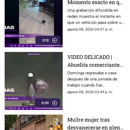
Momento exacto en que
camioneta atropella a
Una grabación difundida en
redes muestra el instante en
un perro y conductor
que un vehículo pasa sobre un
escapa
perro y continúa su camino sin
agosto 08, 2026 04:07 p. m.
detenerse.
0:12
VIDEO DELICADO |
Abuelita comerciante
es as3sin4da en Puebla
Dominga regresaba a casa
después de una jornada de
por 90 pesos
trabajo cuando fue
interceptada por un hombre
agosto 08, 2026 03:49 p. m.
que presuntamente le quitó el
0:39
dinero que llevaba.
Mu3re mujer tras
desvanecerse en plena