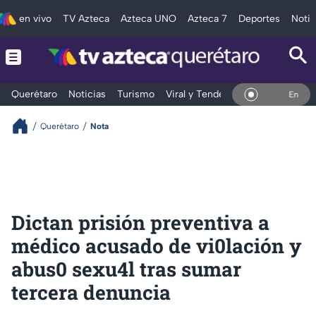
en vivo
TV Azteca
Azteca UNO
Azteca 7
Deportes
Notic
Querétaro
Noticias
Turismo
Viral y Tendencia
Clima
Depo
En Vivo
Querétaro
Nota
Dictan prisión preventiva a
médico acusado de vi0lación y
abus0 sexu4l tras sumar
tercera denuncia