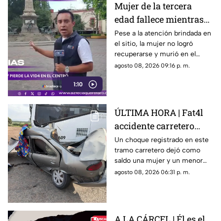
Mujer de la tercera
edad fallece mientras
caminaba por el Centro
Pese a la atención brindada en
el sitio, la mujer no logró
de Querétaro
recuperarse y murió en el
lugar.
agosto 08, 2026 09:16 p. m.
1:10
ÚLTIMA HORA | Fat4l
accidente carretero
deja una mujer y un
Un choque registrado en este
tramo carretero dejó como
niño mu3rtos en San
saldo una mujer y un menor
Juan del Río
sin vida, además de una
agosto 08, 2026 06:31 p. m.
persona lesionada.
A LA CÁRCEL | Él es el