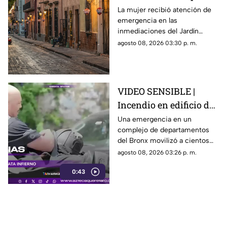
vía pública en el Centro
La mujer recibió atención de
emergencia en las
Histórico de Querétaro
inmediaciones del Jardín
Corregidora, pero los
agosto 08, 2026 03:30 p. m.
paramédicos confirmaron que
ya no contaba con signos
vitales.
VIDEO SENSIBLE |
Incendio en edificio de
Nueva York deja un
Una emergencia en un
complejo de departamentos
mu3rto y 14 heridos
del Bronx movilizó a cientos
de bomberos y dejó víctimas
agosto 08, 2026 03:26 p. m.
entre residentes y personal de
0:43
emergencia.