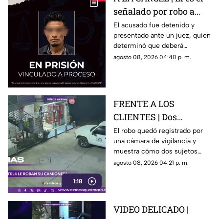
señalado por robo a
una casa en Santa Rosa
El acusado fue detenido y
presentado ante un juez, quien
Jáuregui
determinó que deberá
permanecer en prisión
agosto 08, 2026 04:40 p. m.
preventiva mientras avanza la
investigación.
FRENTE A LOS
CLIENTES | Dos
hombres enc4ñonan a
El robo quedó registrado por
una cámara de vigilancia y
conductor y se llevan
muestra cómo dos sujetos
su camioneta
obligaron a un conductor y a
agosto 08, 2026 04:21 p. m.
su acompañante a bajar del
1:18
vehículo.
VIDEO DELICADO |