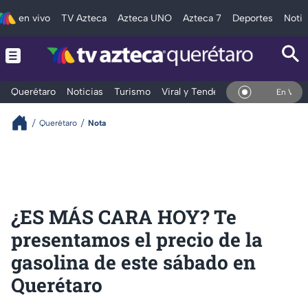
en vivo
TV Azteca
Azteca UNO
Azteca 7
Deportes
Notic
Querétaro
Noticias
Turismo
Viral y Tendencia
Clima
Depo
En Vivo
Querétaro
Nota
¿ES MÁS CARA HOY? Te
presentamos el precio de la
gasolina de este sábado en
Querétaro