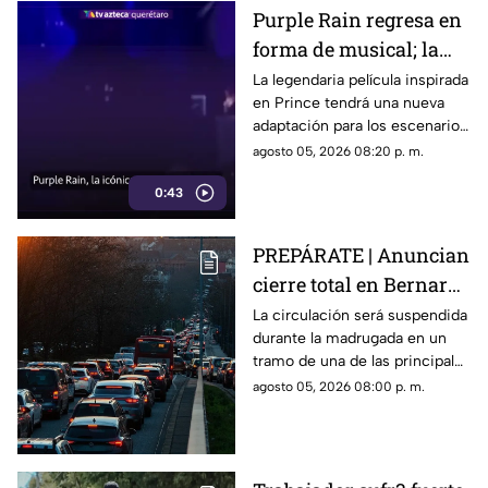
Purple Rain regresa en
forma de musical; la
historia de Prince
La legendaria película inspirada
en Prince tendrá una nueva
llegará renovada
adaptación para los escenarios
con un enfoque distinto al de
agosto 05, 2026 08:20 p. m.
la cinta original.
0:43
PREPÁRATE | Anuncian
cierre total en Bernardo
Quintana; este será el
La circulación será suspendida
durante la madrugada en un
horario
tramo de una de las principales
vialidades de Querétaro.
agosto 05, 2026 08:00 p. m.