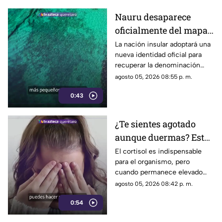
Nauru desaparece
oficialmente del mapa:
el pequeño país cambia
La nación insular adoptará una
nueva identidad oficial para
de nombre
recuperar la denominación
utilizada por sus propios
agosto 05, 2026 08:55 p. m.
habitantes desde hace
0:43
generaciones.
¿Te sientes agotado
aunque duermas? Estos
hábitos pueden ayudar
El cortisol es indispensable
para el organismo, pero
a regular el cortisol
cuando permanece elevado
por largos periodos puede
agosto 05, 2026 08:42 p. m.
influir en el sueño, el estrés y
0:54
la energía diaria.