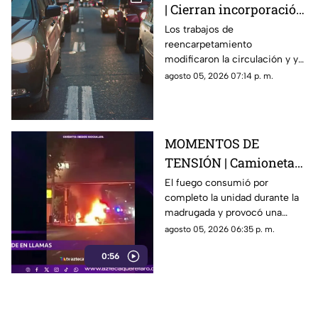
| Cierran incorporación
hacia la carretera 57;
Los trabajos de
reencarpetamiento
esta es la zona afectada
modificaron la circulación y ya
generan carga vehicular en el
agosto 05, 2026 07:14 p. m.
acceso con dirección a la
capital queretana.
MOMENTOS DE
TENSIÓN | Camioneta
termina calcinada
El fuego consumió por
completo la unidad durante la
sobre avenida
madrugada y provocó una
Constituyentes; así se
intensa movilización en una de
agosto 05, 2026 06:35 p. m.
vivió el momento
las vialidades más transitadas
0:56
de Querétaro.