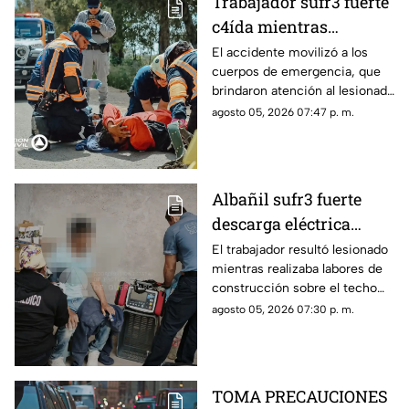
Trabajador sufr3 fuerte
c4ída mientras
trabajaba en Guadalupe
El accidente movilizó a los
cuerpos de emergencia, que
La Venta
brindaron atención al lesionado
antes de trasladarlo a un
agosto 05, 2026 07:47 p. m.
hospital para su valoración.
Albañil sufr3 fuerte
descarga eléctrica
mientras trabajaba en
El trabajador resultó lesionado
mientras realizaba labores de
una azotea de San José
construcción sobre el techo
Buenavista
de una vivienda y tuvo que
agosto 05, 2026 07:30 p. m.
recibir atención médica.
TOMA PRECAUCIONES