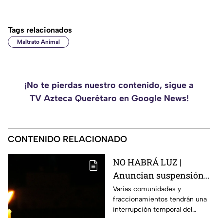
Tags relacionados
Maltrato Animal
¡No te pierdas nuestro contenido, sigue a
TV Azteca Querétaro en Google News!
CONTENIDO RELACIONADO
NO HABRÁ LUZ |
Anuncian suspensión
del suministro eléctrico
Varias comunidades y
fraccionamientos tendrán una
en Querétaro; estás
interrupción temporal del
serán las zonas