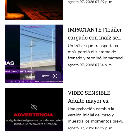
servicio eléctrico durante
agosto 07, 2026 07:29 p. m.
afectadas
ocho horas este sábado 8 de
agosto.
IMPACTANTE | Tráiler
cargado con maíz se
queda sin frenos y
Un tráiler que transportaba
maíz perdió el sistema de
embiste a siete
frenado y terminó impactando
vehículos
a siete vehículos que
agosto 07, 2026 07:14 p. m.
permanecían detenidos ante
0:22
un semáforo.
VIDEO SENSIBLE |
Adulto mayor es
atropell4do por tráiler;
Una grabación cambió la
versión inicial del caso y
fue empujado antes de
muestra los momentos previos
m0rir
al atropellamiento ocurrido en
agosto 07, 2026 06:59 p. m.