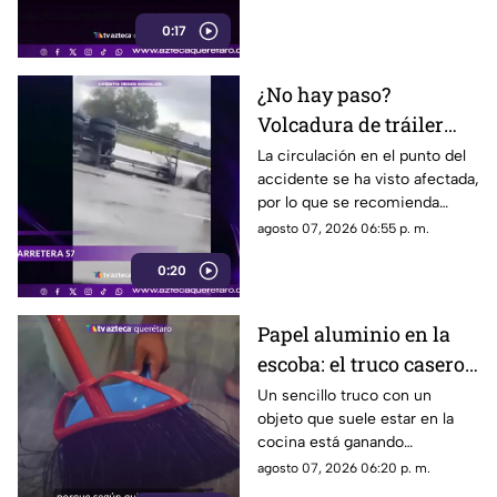
la colonia Victoria.
0:17
¿No hay paso?
Volcadura de tráiler
colapsa este punto de la
La circulación en el punto del
accidente se ha visto afectada,
carretera 57
por lo que se recomienda
considerar tiempos de
agosto 07, 2026 06:55 p. m.
traslado.
0:20
Papel aluminio en la
escoba: el truco casero
que se volvió viral
Un sencillo truco con un
objeto que suele estar en la
cocina está ganando
popularidad entre quienes
agosto 07, 2026 06:20 p. m.
buscan facilitar las labores de