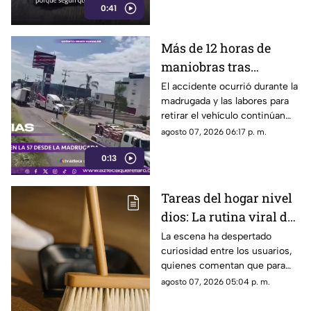
0:41
limpieza en casa.
Más de 12 horas de
maniobras tras
volcadura de unidad
El accidente ocurrió durante la
madrugada y las labores para
pesada en la carretera
retirar el vehículo continúan
57
desde hace más de 12 horas en
agosto 07, 2026 06:17 p. m.
este tramo de la carretera 57.
0:13
Tareas del hogar nivel
dios: La rutina viral de
esta mamá para la
La escena ha despertado
curiosidad entre los usuarios,
limpieza el techo
quienes comentan que para
algunas personas ningún
agosto 07, 2026 05:04 p. m.
espacio queda fuera de la
rutina de limpieza