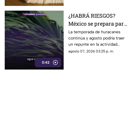
¿HABRÁ RIESGOS?
México se prepara para
otro posible ciclón
La temporada de huracanes
continúa y agosto podría traer
tropical; esta sería la
un repunte en la actividad
fecha
tropical; estos son los
agosto 07, 2026 03:25 p. m.
nombres que siguen en las
0:42
listas oficiales.