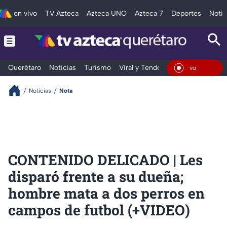
en vivo
TV Azteca
Azteca UNO
Azteca 7
Deportes
Notic
Querétaro
Noticias
Turismo
Viral y Tendencia
Clima
Depo
En Viv
Noticias
Nota
CONTENIDO DELICADO | Les
disparó frente a su dueña;
hombre mata a dos perros en
campos de futbol (+VIDEO)