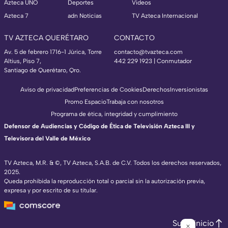
Azteca UNO
Deportes
Videos
Azteca 7
adn Noticias
TV Azteca Internacional
TV AZTECA QUERÉTARO
CONTACTO
Av. 5 de febrero 1716-1 Júrica, Torre
contacto@tvazteca.com
Altius, Piso 7,
442 229 1923 | Conmutador
Santiago de Querétaro, Qro.
Aviso de privacidad
Preferencias de Cookies
Derechos
Inversionistas
Promo Espacio
Trabaja con nosotros
Programa de ética, integridad y cumplimiento
Defensor de Audiencias y Código de Ética de Televisión Azteca III y
Televisora del Valle de México
TV Azteca, M.R. & ©, TV Azteca, S.A.B. de C.V. Todos los derechos reservados,
2025.
Queda prohibida la reproducción total o parcial sin la autorización previa,
expresa y por escrito de su titular.
Subir inicio