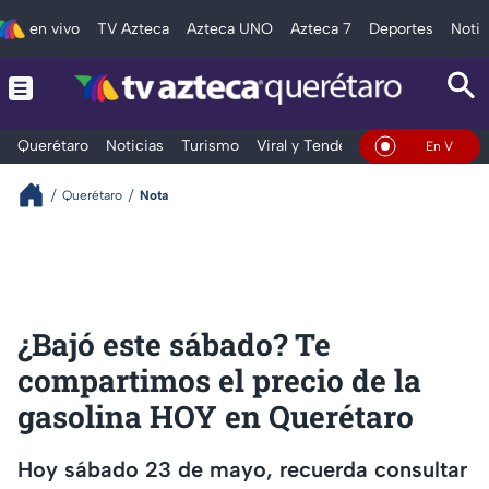
en vivo
TV Azteca
Azteca UNO
Azteca 7
Deportes
Notic
Querétaro
Noticias
Turismo
Viral y Tendencia
Clima
Depo
En Vivo
Querétaro
Nota
¿Bajó este sábado? Te
compartimos el precio de la
gasolina HOY en Querétaro
Hoy sábado 23 de mayo, recuerda consultar