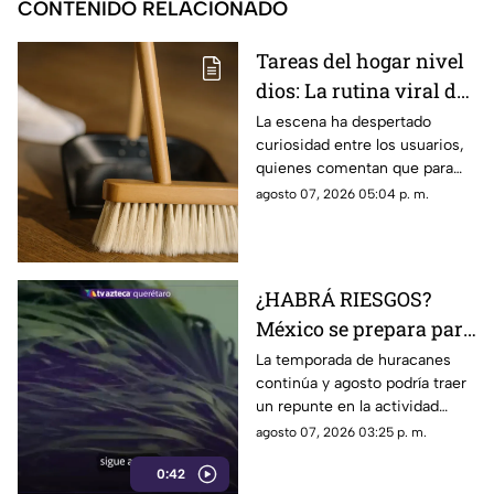
CONTENIDO RELACIONADO
Tareas del hogar nivel
dios: La rutina viral de
esta mamá para la
La escena ha despertado
curiosidad entre los usuarios,
limpieza el techo
quienes comentan que para
algunas personas ningún
agosto 07, 2026 05:04 p. m.
espacio queda fuera de la
rutina de limpieza
¿HABRÁ RIESGOS?
México se prepara para
otro posible ciclón
La temporada de huracanes
continúa y agosto podría traer
tropical; esta sería la
un repunte en la actividad
fecha
tropical; estos son los
agosto 07, 2026 03:25 p. m.
nombres que siguen en las
0:42
listas oficiales.