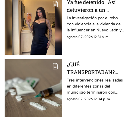
Ya fue detenido | Así
detuvieron a un
presunto responsable
La investigación por el robo
con violencia a la vivienda de
del robo a la casa de
la influencer en Nuevo León ya
Karely Ruiz
tiene a un primer detenido.
agosto 07, 2026 12:31 p. m.
¿QUÉ
TRANSPORTABAN?
Tres personas son
Tres intervenciones realizadas
en diferentes zonas del
detenidas en posesión
municipio terminaron con
de estas sustancia en El
personas aseguradas y
agosto 07, 2026 12:04 p. m.
Marqués
sustancias que serán
analizadas por las autoridades.