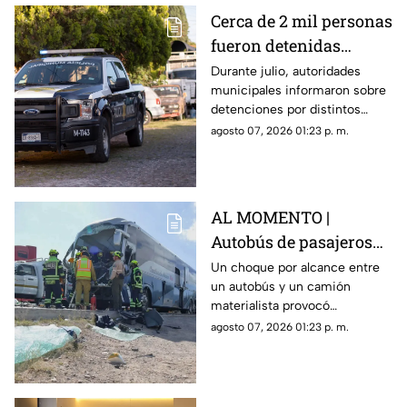
Cerca de 2 mil personas
fueron detenidas
durante Julio en
Durante julio, autoridades
municipales informaron sobre
Querétaro; estos fueron
detenciones por distintos
los principales motivos
delitos y faltas administrativas.
agosto 07, 2026 01:23 p. m.
AL MOMENTO |
Autobús de pasajeros
sufr3 aparatoso choque
Un choque por alcance entre
un autobús y un camión
en la carretera 57
materialista provocó
afectaciones en la carretera
agosto 07, 2026 01:23 p. m.
57; el conductor de una de las
unidades quedó prensado.