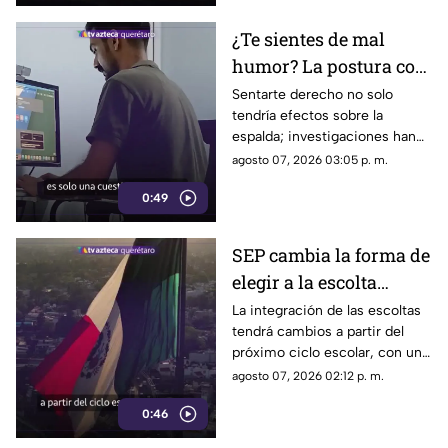
¿Te sientes de mal
humor? La postura con
la que pasas el día
Sentarte derecho no solo
tendría efectos sobre la
podría influir
espalda; investigaciones han
encontrado una posible
agosto 07, 2026 03:05 p. m.
relación entre la postura, las
0:49
emociones y la manera de
tomar decisiones.
SEP cambia la forma de
elegir a la escolta
escolar para el ciclo
La integración de las escoltas
tendrá cambios a partir del
2026-2027
próximo ciclo escolar, con un
modelo que busca ampliar la
agosto 07, 2026 02:12 p. m.
participación de estudiantes.
0:46