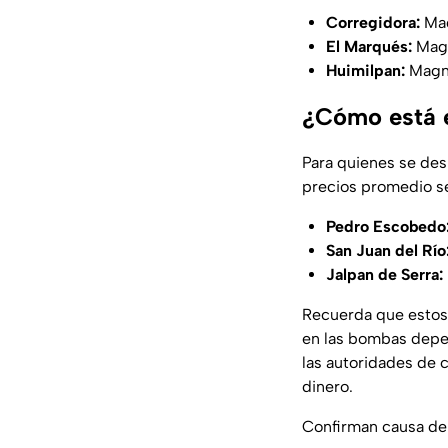
Corregidora:
Mag
El Marqués:
Magn
Huimilpan:
Magna
¿Cómo está e
Para quienes se desp
precios promedio se
Pedro Escobedo
San Juan del Río
Jalpan de Serra:
Recuerda que estos
en las bombas depen
las autoridades de 
dinero.
Confirman causa de m