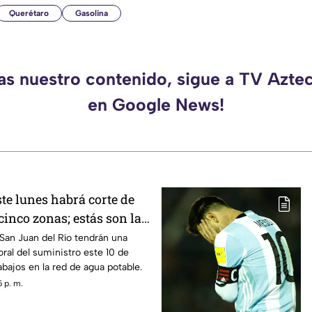
Querétaro
Gasolina
das nuestro contenido, sigue a TV Azte
en Google News!
te lunes habrá corte de
cinco zonas; estás son las
tadas
 San Juan del Río tendrán una
ral del suministro este 10 de
abajos en la red de agua potable.
 p. m.