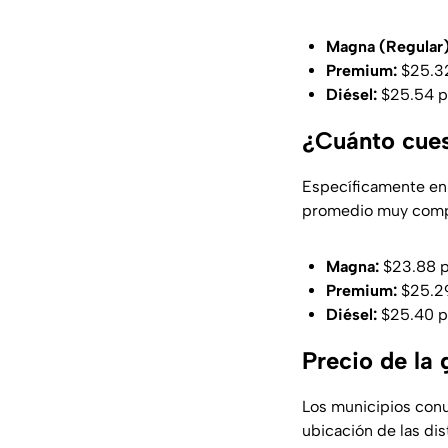
Magna (Regular)
Premium:
$25.32
Diésel:
$25.54 pe
¿Cuánto cuest
Específicamente en
promedio muy compet
Magna:
$23.88 pe
Premium:
$25.29
Diésel:
$25.40 pe
Precio de la
Los municipios conu
ubicación de las dis