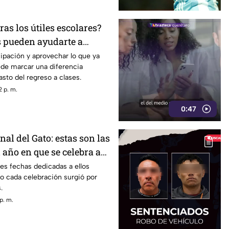
as los útiles escolares?
s pueden ayudarte a
ipación y aprovechar lo que ya
ede marcar una diferencia
asto del regreso a clases.
 p. m.
0:47
nal del Gato: estas son las
l año en que se celebra a
res fechas dedicadas a ellos
ro cada celebración surgió por
.
p. m.