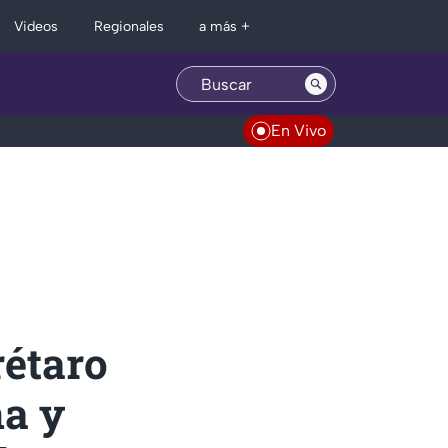
Regionales
Videos
a más +
En Vivo
rétaro
na y