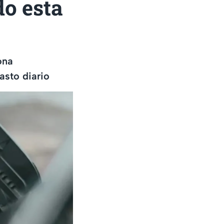
o esta
ona
asto diario