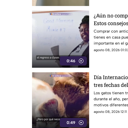
¿Aún no compr
Estos consejo
gastar menos
Comprar con antic
tienes en casa pu
importante en el g
agosto 08, 2026 01:02
0:46
Día Internacio
tres fechas de
los felinos
Los gatos tienen t
durante el año, pe
motivos diferentes
agosto 08, 2026 12:11 
0:49