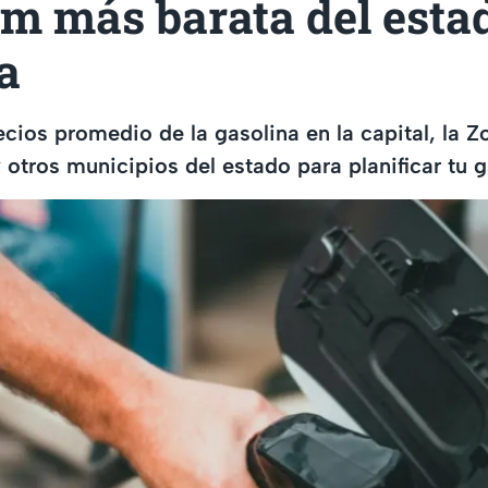
m más barata del estad
a
ecios promedio de la gasolina en la capital, la Z
 otros municipios del estado para planificar tu g