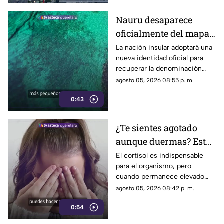
Nauru desaparece
oficialmente del mapa:
el pequeño país cambia
La nación insular adoptará una
nueva identidad oficial para
de nombre
recuperar la denominación
utilizada por sus propios
agosto 05, 2026 08:55 p. m.
habitantes desde hace
0:43
generaciones.
¿Te sientes agotado
aunque duermas? Estos
hábitos pueden ayudar
El cortisol es indispensable
para el organismo, pero
a regular el cortisol
cuando permanece elevado
por largos periodos puede
agosto 05, 2026 08:42 p. m.
influir en el sueño, el estrés y
0:54
la energía diaria.