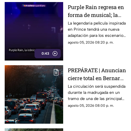
Purple Rain regresa en
forma de musical; la
historia de Prince
La legendaria película inspirada
en Prince tendrá una nueva
llegará renovada
adaptación para los escenarios
con un enfoque distinto al de
agosto 05, 2026 08:20 p. m.
la cinta original.
0:43
PREPÁRATE | Anuncian
cierre total en Bernardo
Quintana; este será el
La circulación será suspendida
durante la madrugada en un
horario
tramo de una de las principales
vialidades de Querétaro.
agosto 05, 2026 08:00 p. m.