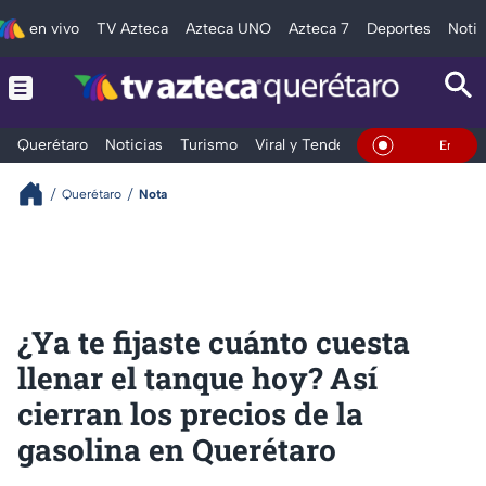
en vivo
TV Azteca
Azteca UNO
Azteca 7
Deportes
Notic
Querétaro
Noticias
Turismo
Viral y Tendencia
Clima
Depo
En Vivo
Querétaro
Nota
¿Ya te fijaste cuánto cuesta
llenar el tanque hoy? Así
cierran los precios de la
gasolina en Querétaro