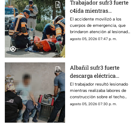
Trabajador sufr3 fuerte
c4ída mientras
trabajaba en Guadalupe
El accidente movilizó a los
cuerpos de emergencia, que
La Venta
brindaron atención al lesionado
antes de trasladarlo a un
agosto 05, 2026 07:47 p. m.
hospital para su valoración.
Albañil sufr3 fuerte
descarga eléctrica
mientras trabajaba en
El trabajador resultó lesionado
mientras realizaba labores de
una azotea de San José
construcción sobre el techo
Buenavista
de una vivienda y tuvo que
agosto 05, 2026 07:30 p. m.
recibir atención médica.