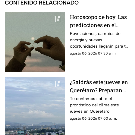
CONTENIDO RELACIONADO
Horóscopo de hoy: Las
predicciones en el
amor, dinero y salud
Revelaciones, cambios de
energía y nuevas
para cada signo
oportunidades llegarán para tu
signo en el horóscopo de este
agosto 06, 2026 07:30 a. m.
jueves
¿Saldrás este jueves en
Querétaro? Preparan
paraguas: se prevén
Te contamos sobre el
pronóstico del clima este
lluvias de hasta 55% y
jueves en Querétaro
contraste térmico
agosto 06, 2026 07:00 a. m.