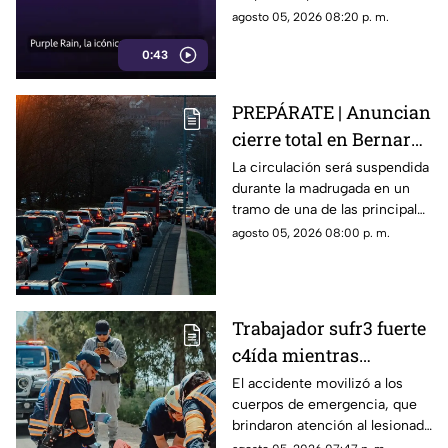
con un enfoque distinto al de
agosto 05, 2026 08:20 p. m.
la cinta original.
0:43
PREPÁRATE | Anuncian
cierre total en Bernardo
Quintana; este será el
La circulación será suspendida
durante la madrugada en un
horario
tramo de una de las principales
vialidades de Querétaro.
agosto 05, 2026 08:00 p. m.
Trabajador sufr3 fuerte
c4ída mientras
trabajaba en Guadalupe
El accidente movilizó a los
cuerpos de emergencia, que
La Venta
brindaron atención al lesionado
antes de trasladarlo a un