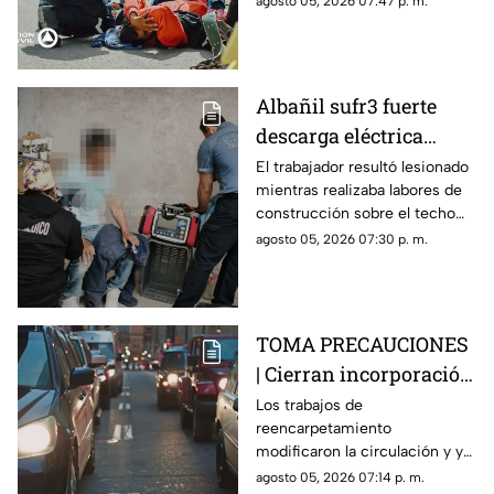
agosto 05, 2026 07:47 p. m.
hospital para su valoración.
Albañil sufr3 fuerte
descarga eléctrica
mientras trabajaba en
El trabajador resultó lesionado
mientras realizaba labores de
una azotea de San José
construcción sobre el techo
Buenavista
de una vivienda y tuvo que
agosto 05, 2026 07:30 p. m.
recibir atención médica.
TOMA PRECAUCIONES
| Cierran incorporación
hacia la carretera 57;
Los trabajos de
reencarpetamiento
esta es la zona afectada
modificaron la circulación y ya
generan carga vehicular en el
agosto 05, 2026 07:14 p. m.