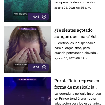
recuperar la denominación
utilizada por sus propios
agosto 05, 2026 08:55 p. m.
habitantes desde hace
0:43
generaciones.
¿Te sientes agotado
aunque duermas? Estos
hábitos pueden ayudar
El cortisol es indispensable
para el organismo, pero
a regular el cortisol
cuando permanece elevado
por largos periodos puede
agosto 05, 2026 08:42 p. m.
influir en el sueño, el estrés y
0:54
la energía diaria.
Purple Rain regresa en
forma de musical; la
historia de Prince
La legendaria película inspirada
en Prince tendrá una nueva
llegará renovada
adaptación para los escenarios