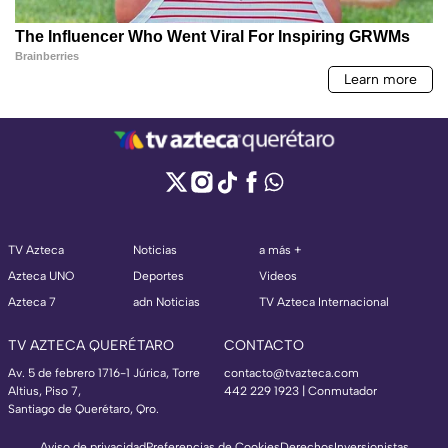
TV Azteca
Noticias
a más +
Azteca UNO
Deportes
Videos
Azteca 7
adn Noticias
TV Azteca Internacional
TV AZTECA QUERÉTARO
CONTACTO
Av. 5 de febrero 1716-1 Júrica, Torre
contacto@tvazteca.com
Altius, Piso 7,
442 229 1923 | Conmutador
Santiago de Querétaro, Qro.
Aviso de privacidad
Preferencias de Cookies
Derechos
Inversionistas