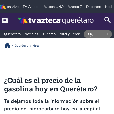
en vivo
TV Azteca
Azteca UNO
Azteca 7
Deportes
Notic
Querétaro
Noticias
Turismo
Viral y Tendencia
Clima
Depo
En Vivo
Querétaro
Nota
¿Cuál es el precio de la
gasolina hoy en Querétaro?
Te dejamos toda la información sobre el
precio del hidrocarburo hoy en la capital