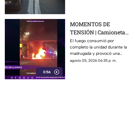
acceso con dirección a la
capital queretana.
MOMENTOS DE
TENSIÓN | Camioneta
termina calcinada
El fuego consumió por
completo la unidad durante la
sobre avenida
madrugada y provocó una
Constituyentes; así se
intensa movilización en una de
agosto 05, 2026 06:35 p. m.
vivió el momento
las vialidades más transitadas
0:56
de Querétaro.