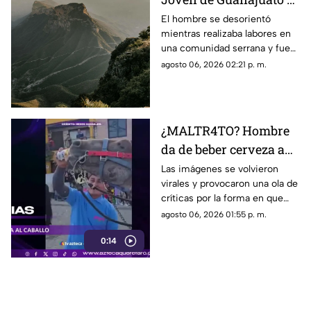
encontrado en la Sierra
El hombre se desorientó
mientras realizaba labores en
Gorda de Querétaro
una comunidad serrana y fue
encontrado durante la noche
agosto 06, 2026 02:21 p. m.
sin presentar lesiones.
¿MALTR4TO? Hombre
da de beber cerveza a
caballo tras desfile; así
Las imágenes se volvieron
virales y provocaron una ola de
reaccionó el animal
críticas por la forma en que
fue tratado el animal al
agosto 06, 2026 01:55 p. m.
terminar un recorrido.
0:14