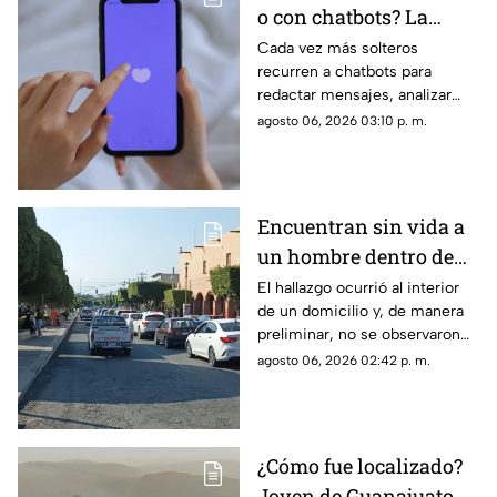
o con chatbots? La
verdad sobre el
Cada vez más solteros
recurren a chatbots para
‘Chatfishing’ en el
redactar mensajes, analizar
coqueteo digital
perfiles y coquetear en
agosto 06, 2026 03:10 p. m.
plataformas de citas
Encuentran sin vida a
un hombre dentro de
una casa en esta zona
El hallazgo ocurrió al interior
de un domicilio y, de manera
de Querétaro
preliminar, no se observaron
huellas de violencia en el
agosto 06, 2026 02:42 p. m.
cuerpo.
¿Cómo fue localizado?
Joven de Guanajuato es