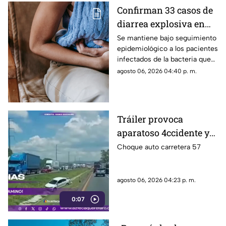
Confirman 33 casos de
diarrea explosiva en
México: autoridades de
Se mantiene bajo seguimiento
epidemiológico a los pacientes
salud emiten
infectados de la bacteria que
recomendaciones
provoca diarrea explosiva en
agosto 06, 2026 04:40 p. m.
distintas entidades
Tráiler provoca
aparatoso 4ccidente y
desaparece en la
Choque auto carretera 57
carretera 57
agosto 06, 2026 04:23 p. m.
0:07