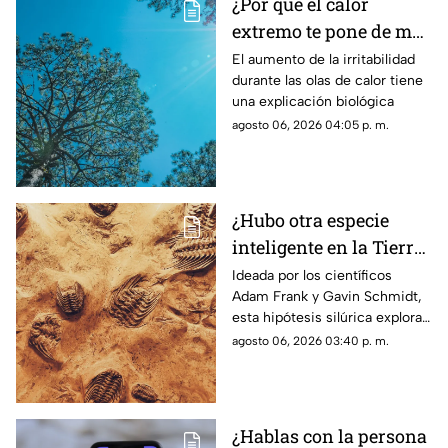
¿Por qué el calor
extremo te pone de mal
humor y te agota? Los
El aumento de la irritabilidad
durante las olas de calor tiene
efectos reales de las
una explicación biológica
altas temperaturas en
agosto 06, 2026 04:05 p. m.
el cuerpo
¿Hubo otra especie
inteligente en la Tierra
antes que nosotros? Lo
Ideada por los científicos
Adam Frank y Gavin Schmidt,
que dice la ciencia
esta hipótesis silúrica explora
sobre la hipótesis
si una sociedad tecnológica
agosto 06, 2026 03:40 p. m.
silúrica
previa a la nuestra pudo haber
habitado la Tierra
¿Hablas con la persona