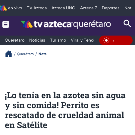
en vivo
TV Azteca
Azteca UNO
Azteca 7
Deportes
Notic
Querétaro
Noticias
Turismo
Viral y Tendencia
Clima
Depo
En Vivo
Querétaro
Nota
¡Lo tenía en la azotea sin agua
y sin comida! Perrito es
rescatado de crueldad animal
en Satélite