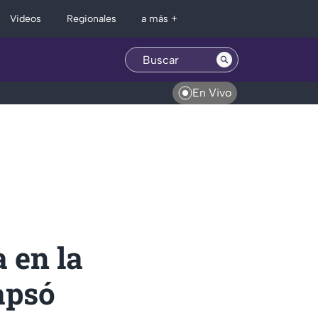
Regionales
Videos
a más +
En Vivo
 en la
apsó