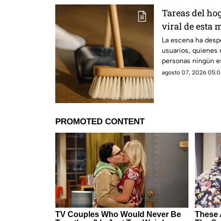
Tareas del hog
viral de esta 
techo
La escena ha despe
usuarios, quienes
personas ningún es
limpieza
agosto 07, 2026 05:0