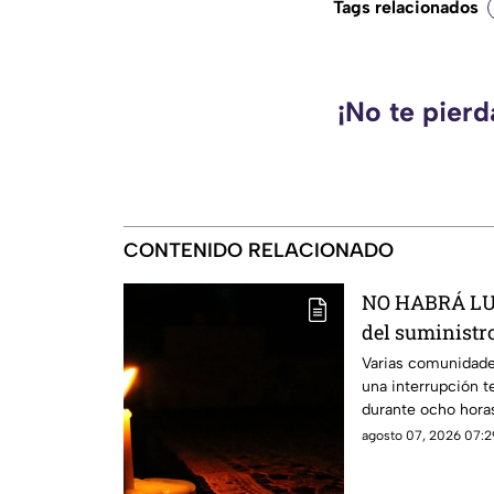
Tags relacionados
¡No te pier
CONTENIDO RELACIONADO
NO HABRÁ LUZ
del suministro
estás serán la
Varias comunidade
una interrupción t
durante ocho hora
agosto 07, 2026 07:2