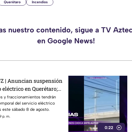
Querétaro
Incendios
das nuestro contenido, sigue a TV Azte
en Google News!
 | Anuncian suspensión
 eléctrico en Querétaro;
s zonas afectadas
s y fraccionamientos tendrán
emporal del servicio eléctrico
s este sábado 8 de agosto.
9 p. m.
0:22