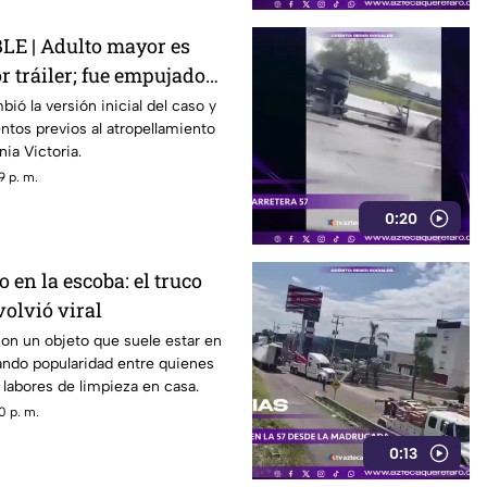
E | Adulto mayor es
r tráiler; fue empujado
r
ió la versión inicial del caso y
tos previos al atropellamiento
nia Victoria.
9 p. m.
0:20
 en la escoba: el truco
volvió viral
con un objeto que suele estar en
ando popularidad entre quienes
s labores de limpieza en casa.
0 p. m.
0:13