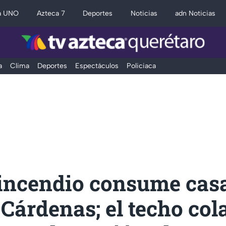
a UNO
Azteca 7
Deportes
Noticias
adn Noticias
a
Clima
Deportes
Espectáculos
Policiaca
 incendio consume casa
Cárdenas; el techo col