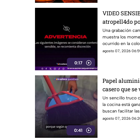
VIDEO SENSIBL
atropell4do po
antes de m0ri
Una grabación camb
muestra los momen
ocurrido en la colo
agosto 07, 2026 06:5
0:17
Papel aluminio
casero que se 
Un sencillo truco 
la cocina está gan
buscan facilitar la
agosto 07, 2026 06:2
0:41