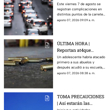
vehicular HOY en la
Este viernes 7 de agosto se
registran complicaciones en
autopista México
distintos puntos de la carretera
Querétaro
57; toma precauciones y
agosto 07, 2026 09:09 a. m.
anticipa tu salida.
ÚLTIMA HORA |
Reportan at4que
arm4do en secundaria;
Un adolescente habría atacado
primero a sus abuelos y
reportan mu3rtos y
después acudió a su escuela,
decenas de heridos
donde abrió fuego contra
agosto 07, 2026 08:38 a. m.
(+VIDEO DELICADO)
profesores y trabajadores.
TOMA PRECAUCIONES
| Así estarán las
condiciones del clima