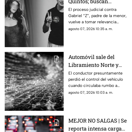
Quintos; buscan
justicia por presunto
El proceso judicial contra
Gabriel “Z”, padre de la menor,
4buso a su integridad
vuelve a tomar relevancia
íntima
semanas después de la muerte
agosto 07, 2026 10:35 a. m.
de Dafne al interior de una
academia militarizada.
Automóvil sale del
Libramiento Norte y
termina contra un
El conductor presuntamente
perdió el control del vehículo
puesto de fresas
cuando circulaba rumbo a
Salamanca y terminó dentro de
agosto 07, 2026 10:03 a. m.
un negocio que se encontraba
abierto.
MEJOR NO SALGAS | Se
reporta intensa carga