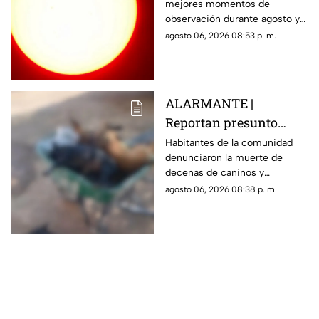
mejores momentos de
verlo durante este mes
observación durante agosto y
podrá distinguirse sin
agosto 06, 2026 08:53 p. m.
necesidad de telescopio.
ALARMANTE |
Reportan presunto
env3nen4miento de al
Habitantes de la comunidad
denunciaron la muerte de
menos 23 perros en
decenas de caninos y
esta zona de Querétaro:
solicitaron que se esclarezcan
agosto 06, 2026 08:38 p. m.
IMAGENES SENSIBLES
los hechos para identificar a
los posibles responsables.