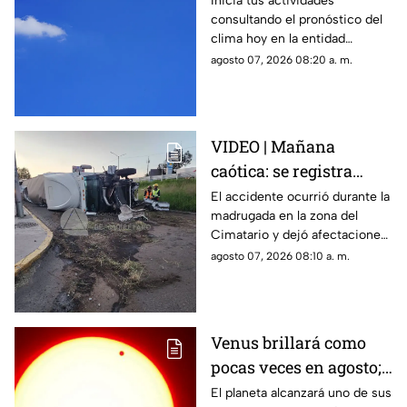
Inicia tus actividades
consultando el pronóstico del
HOY en Querétaro
clima hoy en la entidad
queretana y sus municipios.
agosto 07, 2026 08:20 a. m.
VIDEO | Mañana
caótica: se registra
volcadura de tráiler en
El accidente ocurrió durante la
madrugada en la zona del
la carretera 57 rumbo a
Cimatario y dejó afectaciones
Celaya
en el sitio, aunque no se
agosto 07, 2026 08:10 a. m.
reportaron personas
lesionadas.
Venus brillará como
pocas veces en agosto;
a esta hora podrás
El planeta alcanzará uno de sus