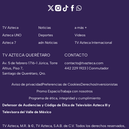
TV Azteca
Noticias
a más +
Azteca UNO
Deportes
Videos
Azteca 7
adn Noticias
TV Azteca Internacional
TV AZTECA QUERÉTARO
CONTACTO
Av. 5 de febrero 1716-1 Júrica, Torre
contacto@tvazteca.com
Altius, Piso 7,
442 229 1923 | Conmutador
Santiago de Querétaro, Qro.
Aviso de privacidad
Preferencias de Cookies
Derechos
Inversionistas
Promo Espacio
Trabaja con nosotros
Programa de ética, integridad y cumplimiento
Defensor de Audiencias y Código de Ética de Televisión Azteca III y
Televisora del Valle de México
TV Azteca, M.R. & ©, TV Azteca, S.A.B. de C.V. Todos los derechos reservados,