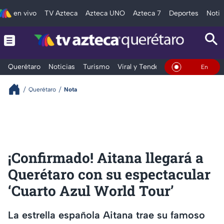
en vivo
TV Azteca
Azteca UNO
Azteca 7
Deportes
Notic
Querétaro
Noticias
Turismo
Viral y Tendencia
Clima
Depo
En Vivo
Querétaro
Nota
¡Confirmado! Aitana llegará a
Querétaro con su espectacular
‘Cuarto Azul World Tour’
La estrella española Aitana trae su famoso